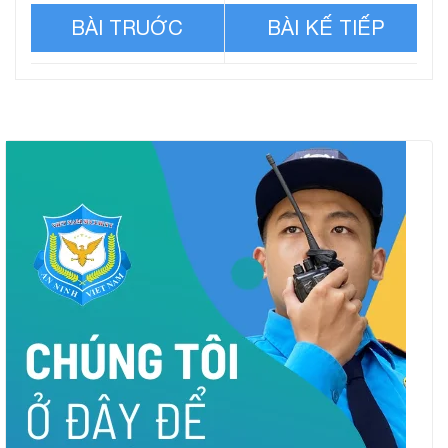
Cuộc sống đoạ đầy của
Màn kịch lừa hàng triệu
người phụ nữ bị hàng xóm
người của gã chồng ‘nước
ép làm nô lệ
mắt cá sấu’