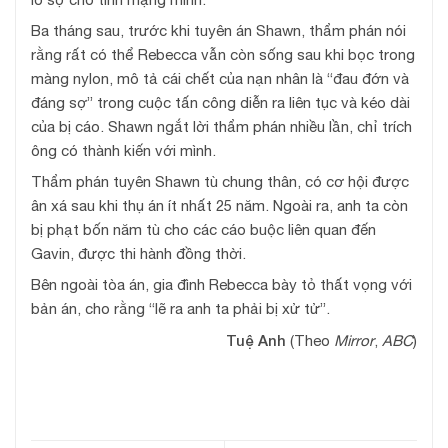
Ba tháng sau, trước khi tuyên án Shawn, thẩm phán nói
rằng rất có thể Rebecca vẫn còn sống sau khi bọc trong
màng nylon, mô tả cái chết của nạn nhân là “đau đớn và
đáng sợ” trong cuộc tấn công diễn ra liên tục và kéo dài
của bị cáo. Shawn ngắt lời thẩm phán nhiều lần, chỉ trích
ông có thành kiến với mình.
Thẩm phán tuyên Shawn tù chung thân, có cơ hội được
ân xá sau khi thụ án ít nhất 25 năm. Ngoài ra, anh ta còn
bị phạt bốn năm tù cho các cáo buộc liên quan đến
Gavin, được thi hành đồng thời.
Bên ngoài tòa án, gia đình Rebecca bày tỏ thất vọng với
bản án, cho rằng “lẽ ra anh ta phải bị xử tử”.
Tuệ Anh
(Theo
Mirror
,
ABC
)