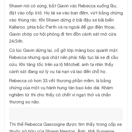
Shawn nói có súng, bắt Gavin vác Rebecca xuống lầu,
đặt vào cốp ôtô. Họ lái xe vào ban đêm, vứt bằng chứng
vào thùng rác. Khi Shawn dừng ở bãi đậu xe bãi biển
Kallaroo, phía bắc Perth và ra ngoài để gọi điện thoại,
Gavin chớp cơ hội phóng đi tìm đồn cảnh sát mở cửa
24/24h.
Có lúc Gavin dừng lại, cố gỡ lớp màng bọc quanh mặt
Rebecca nhưng quá chặt nên phải tiếp tục lái xe đi cầu
cứu. Khi tăng tốc trên xa lộ Mitchell, anh ta nhìn thấy
cảnh sát đang xử lý vụ tai nạn và lao đến chỗ họ.
Rebecca có hơn 33 vết thương phần mềm, là bằng
chứng của một vụ hành hung tàn bạo kéo dài. Khám
nghiệm tử thi cho thấy cô chết vì ngạt thở và chấn
thương sọ não.
Thi thể Rebecca Gascoigne được tìm thấy trong cốp xe
thuộc sở hữu của Shawn Newton. Ảnh:
WA Supreme