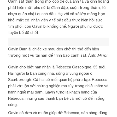
Cảnh sát thận trọng mở cốp xe của anh ta và kinh hoàng
phát hiện một phụ nữ bị đánh đập, cuộn trong thảm, túi
nhựa quấn chặt quanh đầu. Họ vội vã xé lớp màng bọc
khỏi mặt cô, nhân viên y tế bắt đầu thực hiện hồi sức
tim phổi, còn Gavin bị khống chế. Người phụ nữ được
tuyên bố đã chết.
Gavin Barr lái chiếc xe màu đen chở thi thể đến hiện
trường một vụ tai nạn để trình báo cảnh sát. Ảnh:
Mirror
Gavin cho biết nạn nhân là Rebecca Gascoigne, 35 tuổi.
Hai người là bạn cùng nhà, sống ở vùng ngoại ô
Scarborough. Cả hai có mối quan hệ phức tạp. Rebecca
phải vật lộn với chứng nghiện ma túy trong nhiều năm và
hành nghề mại dâm. Gavin từng là khách hàng của
Rebecca, nhưng sau thành bạn bè và mời cô đến sống
cùng.
Gavin cô đơn và muốn giúp đỡ Rebecca, sẵn sàng dùng