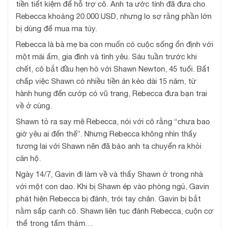
tiền tiết kiệm để hỗ trợ cô. Anh ta ước tính đã đưa cho
Rebecca khoảng 20.000 USD, nhưng lo sợ rằng phần lớn
bị dùng để mua ma túy.
Rebecca là bà mẹ ba con muốn có cuộc sống ổn định với
một mái ấm, gia đình và tình yêu. Sáu tuần trước khi
chết, cô bắt đầu hẹn hò với Shawn Newton, 45 tuổi. Bất
chấp việc Shawn có nhiều tiền án kéo dài 15 năm, từ
hành hung đến cướp có vũ trang, Rebecca đưa bạn trai
về ở cùng.
Shawn tỏ ra say mê Rebecca, nói với cô rằng “chưa bao
giờ yêu ai đến thế”. Nhưng Rebecca không nhìn thấy
tương lai với Shawn nên đã bảo anh ta chuyển ra khỏi
căn hộ.
Ngày 14/7, Gavin đi làm về và thấy Shawn ở trong nhà
với một con dao. Khi bị Shawn ép vào phòng ngủ, Gavin
phát hiện Rebecca bị đánh, trói tay chân. Gavin bị bắt
nằm sấp cạnh cô. Shawn liên tục đánh Rebecca, cuộn cơ
thể trong tấm thảm…