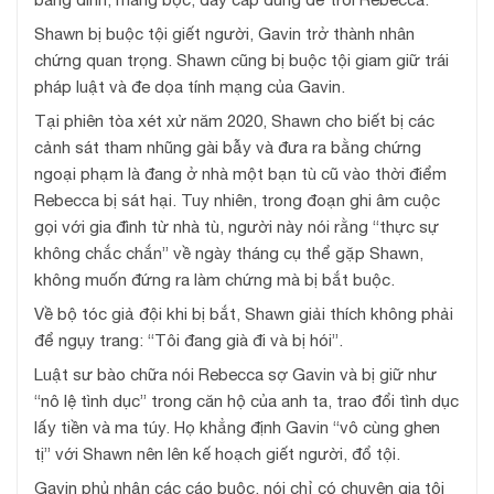
Shawn bị buộc tội giết người, Gavin trở thành nhân
chứng quan trọng. Shawn cũng bị buộc tội giam giữ trái
pháp luật và đe dọa tính mạng của Gavin.
Tại phiên tòa xét xử năm 2020, Shawn cho biết bị các
cảnh sát tham nhũng gài bẫy và đưa ra bằng chứng
ngoại phạm là đang ở nhà một bạn tù cũ vào thời điểm
Rebecca bị sát hại. Tuy nhiên, trong đoạn ghi âm cuộc
gọi với gia đình từ nhà tù, người này nói rằng “thực sự
không chắc chắn” về ngày tháng cụ thể gặp Shawn,
không muốn đứng ra làm chứng mà bị bắt buộc.
Về bộ tóc giả đội khi bị bắt, Shawn giải thích không phải
để ngụy trang: “Tôi đang già đi và bị hói”.
Luật sư bào chữa nói Rebecca sợ Gavin và bị giữ như
“nô lệ tình dục” trong căn hộ của anh ta, trao đổi tình dục
lấy tiền và ma túy. Họ khẳng định Gavin “vô cùng ghen
tị” với Shawn nên lên kế hoạch giết người, đổ tội.
Gavin phủ nhận các cáo buộc, nói chỉ có chuyên gia tội