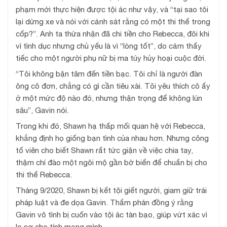
phạm mới thực hiện được tội ác như vậy, và “tại sao tôi
lại dừng xe và nói với cảnh sát rằng có một thi thể trong
cốp?”. Anh ta thừa nhận đã chi tiền cho Rebecca, đôi khi
vì tình dục nhưng chủ yếu là vì “lòng tốt”, do cảm thấy
tiếc cho một người phụ nữ bị ma túy hủy hoại cuộc đời.
“Tôi không bận tâm đến tiền bạc. Tôi chỉ là người đàn
ông cô đơn, chẳng có gì cần tiêu xài. Tôi yêu thích cô ấy
ở một mức độ nào đó, nhưng thận trọng để không lún
sâu”, Gavin nói.
Trong khi đó, Shawn hạ thấp mối quan hệ với Rebecca,
khẳng định họ giống bạn tình của nhau hơn. Nhưng công
tố viên cho biết Shawn rất tức giận về việc chia tay,
thậm chí đào một ngôi mộ gần bờ biển để chuẩn bị cho
thi thể Rebecca.
Tháng 9/2020, Shawn bị kết tội giết người, giam giữ trái
pháp luật và đe dọa Gavin. Thẩm phán đồng ý rằng
Gavin vô tình bị cuốn vào tội ác tàn bạo, giúp vứt xác vì
lo sợ cho tính mạng mình.