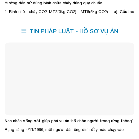
Hướng dẫn sử dùng bình chữa cháy đúng quy chuẩn
1. Bình chữa cháy CO2: MT3(3kg CO2) – MT5(5kg CO2)…. a) Cấu tạo
...
TIN PHÁP LUẬT - HỒ SƠ VỤ ÁN
Nạn nhân sống sót giúp phá vụ án ‘hố chôn người trong rừng thông’
Rạng sáng 4/11/1996, một người đàn ông dính đầy máu chạy vào ...