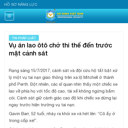
Skip
HỒ SƠ NĂNG LỰC
to
content
TIN PHÁP LUẬT
Vụ án lao ôtô chở thi thể đến trước
mặt cảnh sát
Rạng sáng 15/7/2017, cảnh sát và đội cứu hộ tất bật xử
lý một vụ tai nạn giao thông trên xa lộ Mitchell ở thành
phố Perth. Đột nhiên, các sĩ quan nhìn thấy một chiếc xe
lao về phía họ với tốc độ cao, tài xế không ngừng bấm
còi. Cảnh sát giữ cảnh giác cao độ khi chiếc xe dừng lại
ngay trước hiện trường vụ tai nạn.
Gavin Barr, 52 tuổi, nhảy ra khỏi xe và hét lên: “Cô ấy ở
trong cốp xe!”.