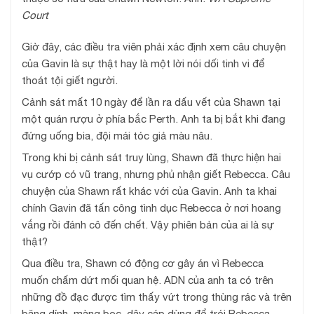
Court
Giờ đây, các điều tra viên phải xác định xem câu chuyện
của Gavin là sự thật hay là một lời nói dối tinh vi để
thoát tội giết người.
Cảnh sát mất 10 ngày để lần ra dấu vết của Shawn tại
một quán rượu ở phía bắc Perth. Anh ta bị bắt khi đang
đứng uống bia, đội mái tóc giả màu nâu.
Trong khi bị cảnh sát truy lùng, Shawn đã thực hiện hai
vụ cướp có vũ trang, nhưng phủ nhận giết Rebecca. Câu
chuyện của Shawn rất khác với của Gavin. Anh ta khai
chính Gavin đã tấn công tình dục Rebecca ở nơi hoang
vắng rồi đánh cô đến chết. Vậy phiên bản của ai là sự
thật?
Qua điều tra, Shawn có động cơ gây án vì Rebecca
muốn chấm dứt mối quan hệ. ADN của anh ta có trên
những đồ đạc được tìm thấy vứt trong thùng rác và trên
băng dính, màng bọc, dây cáp dùng để trói Rebecca.