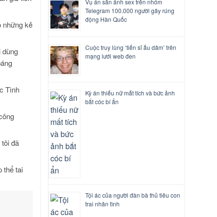
Vụ án săn ảnh sex trên nhóm
Telegram 100.000 người gây rúng
động Hàn Quốc
o những kẻ
Cuộc truy lùng ‘tiến sĩ ấu dâm’ trên
i dùng
mạng lưới web đen
báng
ực Tình
Kỳ án thiếu nữ mất tích và bức ảnh
bắt cóc bí ẩn
 công
 tôi đã
 thể tai
Tội ác của người đàn bà thủ tiêu con
trai nhân tình