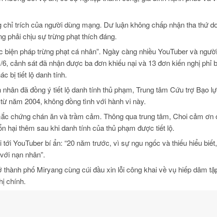
g chỉ trích của người dùng mạng. Dư luận không chấp nhận tha thứ d
g phải chịu sự trừng phạt thích đáng.
ác biện pháp trừng phạt cá nhân”. Ngày càng nhiều YouTuber và ngườ
1/6, cảnh sát đã nhận được ba đơn khiếu nại và 13 đơn kiến nghị phỉ 
bị tiết lộ danh tính.
 nhân đã đồng ý tiết lộ danh tính thủ phạm, Trung tâm Cứu trợ Bạo l
từ năm 2004, không đồng tình với hành vi này.
mắc chứng chán ăn và trầm cảm. Thông qua trung tâm, Choi cảm ơn
 hại thêm sau khi danh tính của thủ phạm được tiết lộ.
 tới YouTuber bí ẩn: “20 năm trước, vì sự ngu ngốc và thiếu hiểu biết,
với nạn nhân”.
thành phố Miryang cùng cúi đầu xin lỗi công khai về vụ hiếp dâm tập
hị chính.