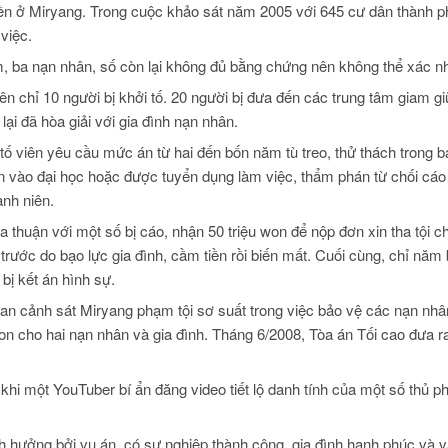
uyền ở Miryang. Trong cuộc khảo sát năm 2005 với 645 cư dân thành 
việc.
m, ba nạn nhân, số còn lại không đủ bằng chứng nên không thể xác n
ên chỉ 10 người bị khởi tố. 20 người bị đưa đến các trung tâm giam giữ
lại đã hòa giải với gia đình nạn nhân.
g tố viên yêu cầu mức án từ hai đến bốn năm tù treo, thử thách trong 
n vào đại học hoặc được tuyển dụng làm việc, thẩm phán từ chối cáo
ành niên.
a thuận với một số bị cáo, nhận 50 triệu won để nộp đơn xin tha tội c
rước do bạo lực gia đình, cầm tiền rồi biến mất. Cuối cùng, chỉ năm b
bị kết án hình sự.
uan cảnh sát Miryang phạm tội sơ suất trong việc bảo vệ các nạn nhâ
 won cho hai nạn nhân và gia đình. Tháng 6/2008, Tòa án Tối cao đưa 
i khi một YouTuber bí ẩn đăng video tiết lộ danh tính của một số thủ 
 hưởng bởi vụ án, có sự nghiệp thành công, gia đình hạnh phúc và vẫ