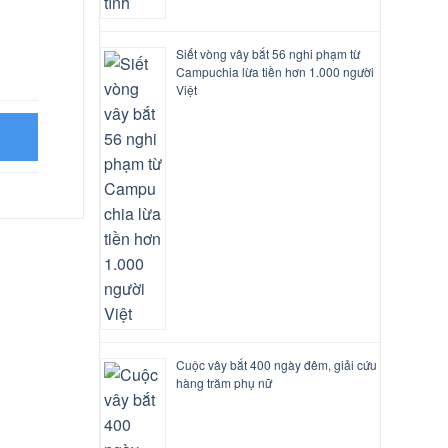
Siết vòng vây bắt 56 nghi phạm từ
Campuchia lừa tiền hơn 1.000 người
Việt
ừ vách
Cuộc vây bắt 400 ngày đêm, giải cứu
hàng trăm phụ nữ