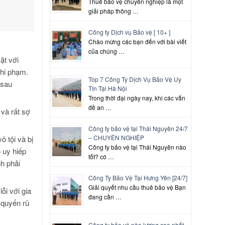
Thuê bảo vệ chuyên nghiệp là một
giải pháp thông …
Công ty Dịch vụ Bảo vệ [ 10+ ]
Chào mừng các bạn đến với bài viết
của chúng …
ặt với
ghi phạm.
Top 7 Công Ty Dịch Vụ Bảo Vệ Uy
 sau
Tín Tại Hà Nội
Trong thời đại ngày nay, khi các vấn
đề an …
và rất sợ
Công ty bảo vệ tại Thái Nguyên 24/7
– CHUYÊN NGHIỆP
ô tội và bị
Công ty bảo vệ tại Thái Nguyên nào
 uy hiếp
tốt? có …
nh phải
Công Ty Bảo Vệ Tại Hưng Yên [24/7]
Giải quyết nhu cầu thuê bảo vệ Bạn
ỗi với gia
đang cần …
 quyến rũ
Công ty bảo vệ nào lương cao nhất