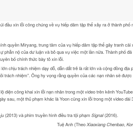
i đầu xin lỗi công chúng về vụ hiếp dâm tập thể xảy ra ở thành phố
hính quyền Miryang, trung tâm của vụ hiếp dâm tập thể gây tranh cãi 
 phẫn nộ của dư luận và bỏ qua vụ việc một lần nữa. Thành phố đã
uyên bố chính thức bày tỏ xin lỗi.
ớn chịu trách nhiệm dạy dỗ, dẫn dắt trẻ là rất lớn và cộng đồng địa
hỏi trách nhiệm”. Ông hy vọng rằng quyền của các nạn nhân sẽ được 
lộ diện công khai xin lỗi nạn nhân trong một video trên kênh YouTub
 ngày sau, một thủ phạm khác là Yoon cũng xin lỗi trong một video dài 
ju
(2013) và phim truyền hình điều tra tội phạm
Signal
(2016).
Tuệ Anh
(Theo
Xiaoxiang Chenbao
,
Kor