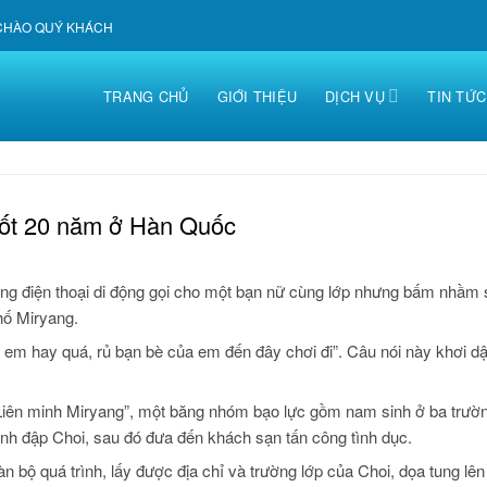
 CHÀO QUÝ KHÁCH
TRANG CHỦ
GIỚI THIỆU
DỊCH VỤ
TIN TỨC
uốt 20 năm ở Hàn Quốc
ùng điện thoại di động gọi cho một bạn nữ cùng lớp nhưng bấm nhầm 
hố Miryang.
 em hay quá, rủ bạn bè của em đến đây chơi đi”. Câu nói này khơi dậ
a “Liên minh Miryang”, một băng nhóm bạo lực gồm nam sinh ở ba trườ
nh đập Choi, sau đó đưa đến khách sạn tấn công tình dục.
n bộ quá trình, lấy được địa chỉ và trường lớp của Choi, dọa tung lê