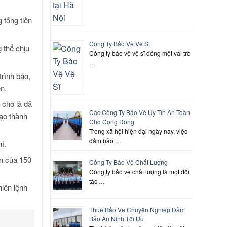
 tống tiền
Công Ty Bảo Vệ Vệ Sĩ
 thể chịu
Công ty bảo vệ vệ sĩ đóng một vai trò
…
trình báo,
ên.
 cho là đã
Các Công Ty Bảo Vệ Uy Tín An Toàn
đạo thành
Cho Cộng Đồng
Trong xã hội hiện đại ngày nay, việc
đảm bảo …
í.
ện của 150
Công Ty Bảo Vệ Chất Lượng
Công ty bảo vệ chất lượng là một đối
tác …
hiên lệnh
Thuê Bảo Vệ Chuyên Nghiệp Đảm
Bảo An Ninh Tối Ưu