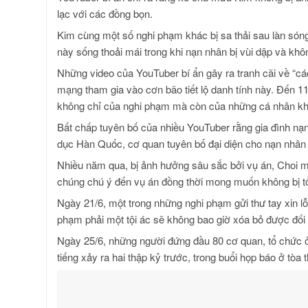
lạc với các đồng bọn.
Kim cùng một số nghi phạm khác bị sa thải sau làn són
này sống thoải mái trong khi nạn nhân bị vùi dập và khôn
Những video của YouTuber bí ẩn gây ra tranh cãi về “c
mạng tham gia vào cơn bão tiết lộ danh tính này. Đến 1
không chỉ của nghi phạm mà còn của những cá nhân khác 
Bất chấp tuyên bố của nhiều YouTuber rằng gia đình nạn
dục Hàn Quốc, cơ quan tuyên bố đại diện cho nạn nhân 
Nhiều năm qua, bị ảnh hưởng sâu sắc bởi vụ án, Choi 
chúng chú ý đến vụ án đồng thời mong muốn không bị tổn
Ngày 21/6, một trong những nghi phạm gửi thư tay xin lỗi
phạm phải một tội ác sẽ không bao giờ xóa bỏ được đối 
Ngày 25/6, những người đứng đầu 80 cơ quan, tổ chức ở 
tiếng xảy ra hai thập kỷ trước, trong buổi họp báo ở tòa t