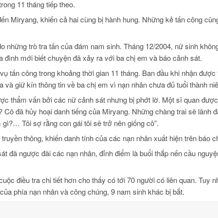
rong 11 tháng tiếp theo.
i đến Miryang, khiến cả hai cùng bị hành hung. Những kẻ tấn công cũng
o những trò tra tấn của đám nam sinh. Tháng 12/2004, nữ sinh không
a đình mới biết chuyện đã xảy ra với ba chị em và báo cảnh sát.
vụ tấn công trong khoảng thời gian 11 tháng. Ban đầu khi nhận được 
a và giữ kín thông tin về ba chị em vì nạn nhân chưa đủ tuổi thành ni
được thẩm vấn bởi các nữ cảnh sát nhưng bị phớt lờ. Một sĩ quan được
? Cô đã hủy hoại danh tiếng của Miryang. Những chàng trai sẽ lãnh 
 gì?… Tôi sợ rằng con gái tôi sẽ trở nên giống cô”.
ới truyền thông, khiến danh tính của các nạn nhân xuất hiện trên báo ch
sát đã ngược đãi các nạn nhân, đỉnh điểm là buổi thắp nến cầu nguy
ộc điều tra chi tiết hơn cho thấy có tới 70 người có liên quan. Tuy n
 của phía nạn nhân và công chúng, 9 nam sinh khác bị bắt.