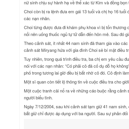
nữ sinh chịu sự hành hạ về thể xác từ Kim và đồng bọn t
Choi còn bị ra lệnh đưa em gái 13 tuổi và chị họ 16 tuổ
các nạn nhân.
Choi từng được đưa đi khám phụ khoa vì bị tổn thương d
nổi nên uống thuốc ngủ tự tử dẫn đến hôn mê. Sau đó gi
Theo cảnh sát, ít nhất 44 nam sinh đã tham gia vào các 
cảnh sát Miryang hứa với gia đình Choi sẽ bí mật điều tr
Tuy nhiên, trong quá trình điều tra, ba chị em yêu cầu 
nói với các nạn nhân: “Có phải cô đã cố dụ dỗ họ không
phố trong tương lai giờ đều bị bắt nhờ cô đó. Cô định làm
Một sĩ quan còn tiết lộ thông tin về cuộc điều tra cho gi
Một cuộc tranh cãi nổ ra về những cáo buộc rằng cảnh 
người biểu tình.
Ngày 7/12/2004, sau khi cảnh sát tạm giữ 41 nam sinh, cu
bắt giữ chỉ được áp dụng với ba người. Sau sự phản đối