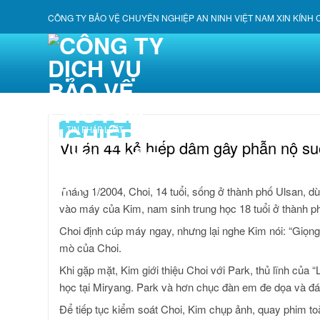
Skip
CÔNG TY BẢO VỆ CHUYÊN NGHIỆP AN NINH VIỆT NAM XIN KÍNH
to
content
TIN PHÁP LUẬT
Vụ án 44 kẻ hiếp dâm gây phẫn nộ s
Tháng 1/2004, Choi, 14 tuổi, sống ở thành phố Ulsan, d
vào máy của Kim, nam sinh trung học 18 tuổi ở thành p
Choi định cúp máy ngay, nhưng lại nghe Kim nói: “Giọng
mò của Choi.
Khi gặp mặt, Kim giới thiệu Choi với Park, thủ lĩnh củ
học tại Miryang. Park và hơn chục đàn em đe dọa và đá
Để tiếp tục kiểm soát Choi, Kim chụp ảnh, quay phim toà