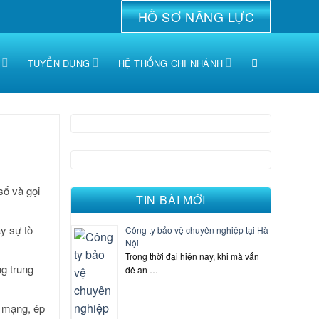
HỒ SƠ NĂNG LỰC
TUYỂN DỤNG
HỆ THỐNG CHI NHÁNH
số và gọi
TIN BÀI MỚI
y sự tò
Công ty bảo vệ chuyên nghiệp tại Hà
Nội
Trong thời đại hiện nay, khi mà vấn
ng trung
đề an …
n mạng, ép