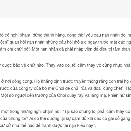
đó có nghi phạm, đứng thành hàng, đồng thời yêu cầu nạn nhân đối m
t sĩ quan hỏi nạn nhân những câu hỏi thô tục ngay trước mặt các n
hậm chí chửi bới. Một nạn nhân đã phải nhập viện để điều trị tâm thần
y được bảo vệ chút nào. Thay vào đó, tôi cảm thấy vô cùng nhục nhã 
ở nơi công cộng. Họ khẳng định trước truyền thông rằng con trai họ v
i trước cửa công ty của bố mẹ Choi để chửi rủa và dọa “cùng chết”. Họ
. Một số người đến trường của Choi quấy rầy và lăng mạ, khiến nữ si
ột trong những nghi phạm nói: “Tại sao chúng tôi phải cảm thấy có l
của chúng tôi? Ai có thể cưỡng lại sự cám dỗ khi các cô gái cố gắng
cư xử như thế nào để tránh được tai nạn kiểu này”.