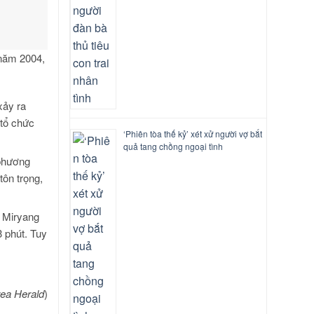
 năm 2004,
xảy ra
 tổ chức
‘Phiên tòa thế kỷ’ xét xử người vợ bắt
quả tang chồng ngoại tình
 phương
tôn trọng,
e Miryang
3 phút. Tuy
ea Herald
)