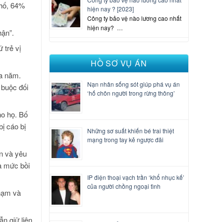
phố, 64%
hiện nay ? [2023]
Công ty bảo vệ nào lương cao nhất
hiện nay? …
hận”.
 trẻ vị
HỒ SƠ VỤ ÁN
ba năm.
Nạn nhân sống sót giúp phá vụ án
 buộc đối
‘hố chôn người trong rừng thông’
ho họ. Bố
ị cáo bị
Những sơ suất khiến bé trai thiệt
mạng trong tay kẻ ngược đãi
n và yêu
ra mức bồi
IP điện thoại vạch trần ‘khổ nhục kế’
của người chồng ngoại tình
phạm và
n giữ liên