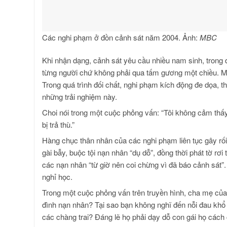
Các nghi phạm ở đồn cảnh sát năm 2004. Ảnh:
MBC
Khi nhận dạng, cảnh sát yêu cầu nhiều nam sinh, trong 
từng người chứ không phải qua tấm gương một chiều. Mộ
Trong quá trình đối chất, nghi phạm kích động đe dọa, t
những trải nghiệm này.
Choi nói trong một cuộc phỏng vấn: “Tôi không cảm thấ
bị trả thù.”
Hàng chục thân nhân của các nghi phạm liên tục gây rối 
gài bẫy, buộc tội nạn nhân “dụ dỗ”, đồng thời phát tờ rơ
các nạn nhân “từ giờ nên coi chừng vì đã báo cảnh sát”
nghỉ học.
Trong một cuộc phỏng vấn trên truyền hình, cha mẹ của m
đình nạn nhân? Tại sao bạn không nghĩ đến nỗi đau khổ 
các chàng trai? Đáng lẽ họ phải dạy dỗ con gái họ cách 