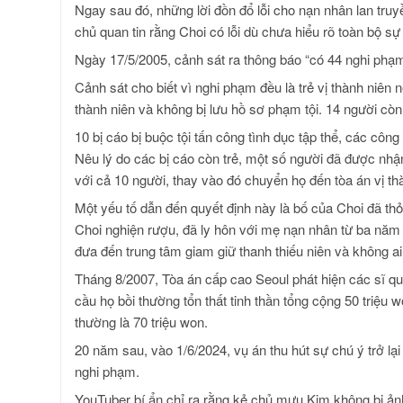
Ngay sau đó, những lời đồn đổ lỗi cho nạn nhân lan tr
chủ quan tin rằng Choi có lỗi dù chưa hiểu rõ toàn bộ sự 
Ngày 17/5/2005, cảnh sát ra thông báo “có 44 nghi phạ
Cảnh sát cho biết vì nghi phạm đều là trẻ vị thành niên n
thành niên và không bị lưu hồ sơ phạm tội. 14 người còn 
10 bị cáo bị buộc tội tấn công tình dục tập thể, các côn
Nêu lý do các bị cáo còn trẻ, một số người đã được nhậ
với cả 10 người, thay vào đó chuyển họ đến tòa án vị th
Một yếu tố dẫn đến quyết định này là bố của Choi đã thỏ
Choi nghiện rượu, đã ly hôn với mẹ nạn nhân từ ba năm t
đưa đến trung tâm giam giữ thanh thiếu niên và không ai 
Tháng 8/2007, Tòa án cấp cao Seoul phát hiện các sĩ q
cầu họ bồi thường tổn thất tinh thần tổng cộng 50 triệu
thường là 70 triệu won.
20 năm sau, vào 1/6/2024, vụ án thu hút sự chú ý trở lạ
nghi phạm.
YouTuber bí ẩn chỉ ra rằng kẻ chủ mưu Kim không bị ảnh