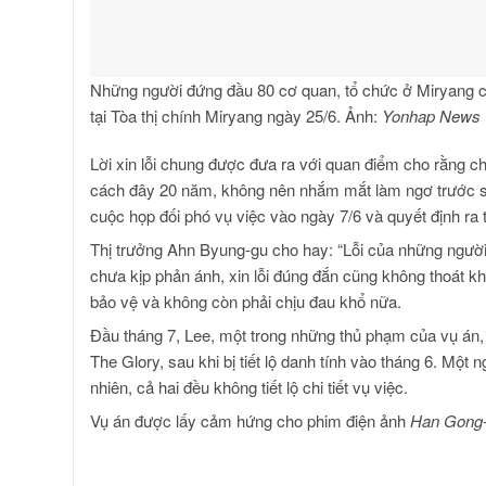
Những người đứng đầu 80 cơ quan, tổ chức ở Miryang cú
tại Tòa thị chính Miryang ngày 25/6. Ảnh:
Yonhap News
Lời xin lỗi chung được đưa ra với quan điểm cho rằng c
cách đây 20 năm, không nên nhắm mắt làm ngơ trước sự
cuộc họp đối phó vụ việc vào ngày 7/6 và quyết định ra t
Thị trưởng Ahn Byung-gu cho hay: “Lỗi của những người l
chưa kịp phản ánh, xin lỗi đúng đắn cũng không thoát k
bảo vệ và không còn phải chịu đau khổ nữa.
Đầu tháng 7, Lee, một trong những thủ phạm của vụ án, 
The Glory, sau khi bị tiết lộ danh tính vào tháng 6. Một
nhiên, cả hai đều không tiết lộ chi tiết vụ việc.
Vụ án được lấy cảm hứng cho phim điện ảnh
Han Gong-