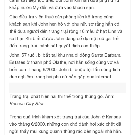
cảnh sát tiếp tục theo dõi John khi hắn đưa phụ nữ từ
khắp nước Mỹ đến và đưa vào khách sạn.
Các điều tra viên thuê căn phòng liền kề trong cùng
khách sạn khi John hẹn hò với phụ nữ, sợ rằng hắn có
thể đưa người đến trang trại rộng 16 mẫu ở hạt Linn và
sát hại. Khi biết được John đang cố dụ một cô gái trẻ
đến trang trại, cảnh sát quyết định can thiệp.
John, 57 tuổi, bị bắt tại khu nhà di động Santa Barbara
Estates ở thành phố Olathe, nơi hắn sống cùng vợ và
bốn con. Tháng 6/2000, John bị buộc tội tấn công tình
dục nghiêm trọng hai phụ nữ hắn gặp qua Internet.
Trang trại phát hiện hai thi thể trong thùng gỗ. Ảnh:
Kansas City Star
Trong quá trình khám xét trang trại của John ở Kansas
vào tháng 6/2000, những con chó đánh hơi xác chết đã
ngửi thấy mùi xung quanh thùng rác bên ngoài nhà hắn.