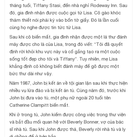
tháng tuổi, Tiffany Stasi, đến nhà nghỉ Rodeway Inn. Sau
đó, gia đình nhận được cuộc gọi từ Lisa. Cô gào khóc
thảm thiết nói phải ký vào bốn tờ giấy. Đó là lần cuối
cùng họ nghe được tin tức từ Lisa.
Sau khi cô biến mất, gia đình nhận được một lá thư đánh
máy được cho là của Lisa, trong đó viết: “Tôi đã quyết
định rời khỏi khu vực này và cố gắng tạo ra một cuộc
sống tốt đẹp cho tôi và Tiffany”. Tuy nhiên, mẹ Lisa
khẳng định cô không biết đánh máy để gõ được một
bức thư dài như vậy.
Năm 1987, John bị kết án về tội gian lận sau khi thực hiện
nhiều vụ lừa đảo và bị kết án tù. Cùng năm đó, trước khi
John bị đưa vào tù, một phụ nữ ngoài 20 tuổi tên
Catherine Clampitt biến mất.
Khi ở trong tù, John kiếm được công việc trong thư viện
và bắt đầu mối quan hệ với Beverly Bonner, vợ của bác
sĩ nhà tù. Sau khi John được thả, Beverly rời nhà tù và ly
dị chồng để ở bên hắn.