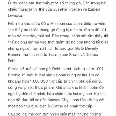
Ở đó, cảnh sát tìm thấy một số thùng gỗ. Bên trong hai
chiếc thùng là thi thể của Suzette Trouten và Izabela
Lewicka.
Kiểm tra kho chứa đồ ở Missouri của John, điều tra viên
tìm thấy ba chiếc thùng gỗ đang bị mủn ra, được đổ cát
mèo để che đậy mùi hôi. Bên trong, cảnh sát tìm thấy thi
thể ba phụ nữ mà vào thời điểm đó họ còn không hề biết
những người này mất tích từ bao giờ. Đó là Beverly
Bonner, thủ thư nhà tù; hai mẹ con Sheila và Debbie
Faith.
Sheila, 45 tuổi và con gái Debbie mất tích từ năm 1994.
Debbie 15 tuổi, bị bại não và phải dùng xe lăn. Họ có
khoảng hơn 1.000 USD trợ cấp từ chính phủ để sống,
cộng với phiếu thực phẩm. Giữa lúc khó khăn, John đề
nghị họ đến chỗ mình, hứa chăm sóc hai mẹ con. Họ thu
dọn đồ đạc, lái xe đến Kansas City. John liên kết họ với
một hộp thư bưu điện ở Olathe để nhận trợ cấp.
Sau đó, hai mẹ con đột nhiên biến mất, nhưng những