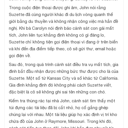
Trong cuộc điện thoại được ghi âm, John nói rằng
Suzette đã cùng người khác đi du lịch vòng quanh thế
giới bằng du thuyền và không nhận công việc mà hắn đề
nghị. Khi bà Carolyn nói định báo cảnh sát con gái mất
tích, John liên tục khẳng định không có gì đáng lo,
Suzette chỉ không tiện gọi điện thoại vì đang ở trên biển
và khi đến địa điểm tiếp theo, cô sẽ gửi thư, email hoặc
gọi điện về.
Sau đó, trong quá trình cảnh sát điều tra vụ mất tích, gia
đình bắt đầu nhận được những bức thư được cho là của
Suzette. Một số từ Kansas City và số khác từ California.
Gia đình khẳng định đó không phải cách Suzette viết,
đặc biệt là cô sẽ không ghi sai tên những con chó.
Kiểm tra thùng rác tại nhà John, cảnh sát tìm thấy một
túi đựng các tài liệu đã bị cắt nhỏ, họ cố gắng ghép
chúng lại với nhau. Một tài liệu giúp họ xác định vị trí kho
chứa đồ của John ở Raymore, Missouri. Trong khi đó,