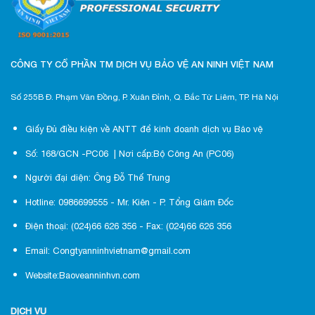
CÔNG TY CỔ PHẦN TM DỊCH VỤ BẢO VỆ AN NINH VIỆT NAM
Số 255B Đ. Phạm Văn Đồng, P. Xuân Đỉnh, Q. Bắc Từ Liêm, TP. Hà Nội
Giấy Đủ điều kiện về ANTT để kinh doanh dịch vụ Bảo vệ
Số: 168/GCN -PC06 | Nơi cấp:Bộ Công An (PC06)
Người đại diện: Ông Đỗ Thế Trung
Hotline: 0986699555 - Mr. Kiên - P. Tổng Giám Đốc
Điện thoại: (024)66 626 356 - Fax: (024)66 626 356
Email: Congtyanninhvietnam@gmail.com
Website:Baoveanninhvn.com
DỊCH VỤ