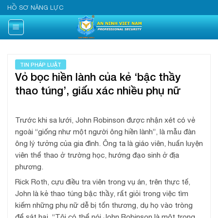
Skip
HỒ SƠ NĂNG LỰC
to
content
TIN PHÁP LUẬT
Vỏ bọc hiền lành của kẻ ‘bậc thầy
thao túng’, giấu xác nhiều phụ nữ
Trước khi sa lưới, John Robinson được nhận xét có vẻ
ngoài “giống như một người ông hiền lành”, là mẫu đàn
ông lý tưởng của gia đình. Ông ta là giáo viên, huấn luyện
viên thể thao ở trường học, hướng đạo sinh ở địa
phương.
Rick Roth, cựu điều tra viên trong vụ án, trên thực tế,
John là kẻ thao túng bậc thầy, rất giỏi trong việc tìm
kiếm những phụ nữ dễ bị tổn thương, dụ họ vào tròng
để sát hại. “Tôi có thể nói John Robinson là một trong