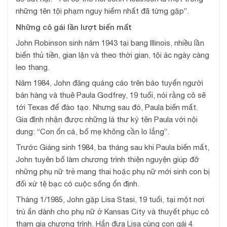
những tên tội phạm nguy hiểm nhất đã từng gặp”.
Những cô gái lần lượt biến mất
John Robinson sinh năm 1943 tại bang Illinois, nhiều lần
biển thủ tiền, gian lận và theo thời gian, tội ác ngày càng
leo thang.
Năm 1984, John đăng quảng cáo trên báo tuyển người
bán hàng và thuê Paula Godfrey, 19 tuổi, nói rằng cô sẽ
tới Texas để đào tạo. Nhưng sau đó, Paula biến mất.
Gia đình nhận được những lá thư ký tên Paula với nội
dung: “Con ổn cả, bố mẹ không cần lo lắng”.
Trước Giáng sinh 1984, ba tháng sau khi Paula biến mất,
John tuyên bố làm chương trình thiện nguyện giúp đỡ
những phụ nữ trẻ mang thai hoặc phụ nữ mới sinh con bị
đối xử tệ bạc có cuộc sống ổn định.
Tháng 1/1985, John gặp Lisa Stasi, 19 tuổi, tại một nơi
trú ẩn dành cho phụ nữ ở Kansas City và thuyết phục cô
tham gia chương trình. Hắn đưa Lisa cùng con gái 4