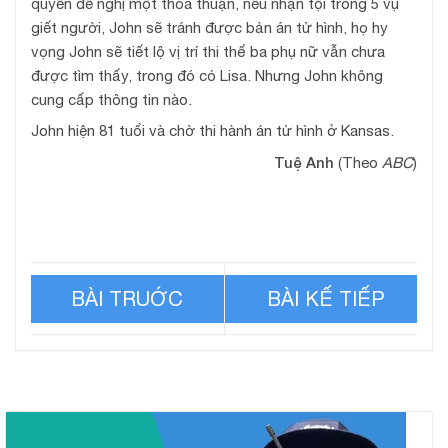
quyền đề nghị một thỏa thuận, nếu nhận tội trong 5 vụ
giết người, John sẽ tránh được bản án tử hình, họ hy
vọng John sẽ tiết lộ vị trí thi thể ba phụ nữ vẫn chưa
được tìm thấy, trong đó có Lisa. Nhưng John không
cung cấp thông tin nào.
John hiện 81 tuổi và chờ thi hành án tử hình ở Kansas.
Tuệ Anh
(Theo
ABC
)
Cuộc sống hai mặt của
Nhóm kín chuyên chia sẻ
người vợ bí mật bán dâm
vợ để cưỡng hiếp ở
Singapore