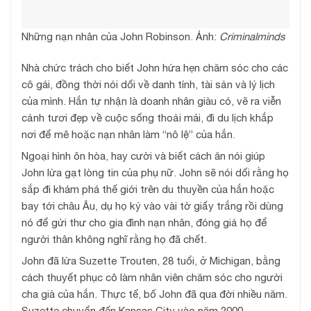
Những nạn nhân của John Robinson. Ảnh:
Criminalminds
Nhà chức trách cho biết John hứa hẹn chăm sóc cho các
cô gái, đồng thời nói dối về danh tính, tài sản và lý lịch
của mình. Hắn tự nhận là doanh nhân giàu có, vẽ ra viễn
cảnh tươi đẹp về cuộc sống thoải mái, đi du lịch khắp
nơi để mê hoặc nạn nhân làm “nô lệ” của hắn.
Ngoại hình ôn hòa, hay cười và biết cách ăn nói giúp
John lừa gạt lòng tin của phụ nữ. John sẽ nói dối rằng họ
sắp đi khám phá thế giới trên du thuyền của hắn hoặc
bay tới châu Âu, dụ họ ký vào vài tờ giấy trắng rồi dùng
nó để gửi thư cho gia đình nạn nhân, đóng giả họ để
người thân không nghĩ rằng họ đã chết.
John đã lừa Suzette Trouten, 28 tuổi, ở Michigan, bằng
cách thuyết phục cô làm nhân viên chăm sóc cho người
cha già của hắn. Thực tế, bố John đã qua đời nhiều năm.
Suzette chuyển đến Kansas City vào năm 2000.