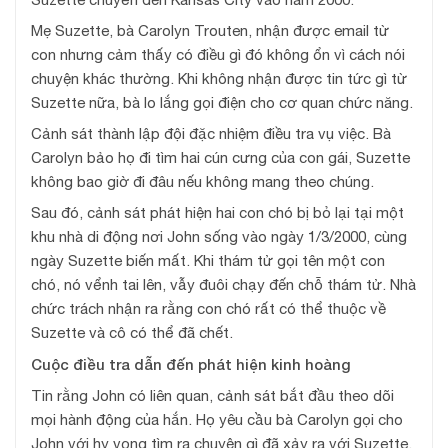
Mẹ Suzette, bà Carolyn Trouten, nhận được email từ
con nhưng cảm thấy có điều gì đó không ổn vì cách nói
chuyện khác thường. Khi không nhận được tin tức gì từ
Suzette nữa, bà lo lắng gọi điện cho cơ quan chức năng.
Cảnh sát thành lập đội đặc nhiệm điều tra vụ việc. Bà
Carolyn bảo họ đi tìm hai cún cưng của con gái, Suzette
không bao giờ đi đâu nếu không mang theo chúng.
Sau đó, cảnh sát phát hiện hai con chó bị bỏ lại tại một
khu nhà di động nơi John sống vào ngày 1/3/2000, cùng
ngày Suzette biến mất. Khi thám tử gọi tên một con
chó, nó vểnh tai lên, vẫy đuôi chạy đến chỗ thám tử. Nhà
chức trách nhận ra rằng con chó rất có thể thuộc về
Suzette và cô có thể đã chết.
Cuộc điều tra dẫn đến phát hiện kinh hoàng
Tin rằng John có liên quan, cảnh sát bắt đầu theo dõi
mọi hành động của hắn. Họ yêu cầu bà Carolyn gọi cho
John với hy vọng tìm ra chuyện gì đã xảy ra với Suzette.