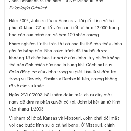
John Robinson ra tòa năm 2003 ở Missouri. Ảnh:
Psicologia Criminal
Năm 2002, John ra tòa ở Kansas vì tội giết Lisa và hai
phụ nữ khác. Công tố viên cho biết có hơn 23.000 trang
báo cáo của cảnh sát và hơn 100 nhân chứng.
Khám nghiệm tử thi trên tất cả các thi thể cho thấy John
gây án bằng búa. Nhà chức trách đã thu hồi được
khoảng 18 chiếc búa từ nơi ở của John, tuy nhiên không
thể xác định chiếc búa nào là hung khí. Cảnh sát suy
đoán động cơ của John trong vụ giết Lisa là vì đứa trẻ,
trong vụ Beverly, Sheila và Debbie là tiền, nhưng không
rõ về các vụ khác.
Ngày 29/10/2002, bồi thẩm đoàn mất chưa đầy một
ngày để đưa ra phán quyết có tội. John bị kết án tử hình
vào tháng 1/2003.
Vì phạm tội ở cả Kansas và Missouri, John phải đối mặt
với cáo buộc hình sự ở cả hai bang. Ở Missouri, chính