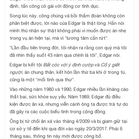
định, tấn công cô gái với động cơ tình dục.
Song lúc này, công chúng và bồi thẩm đoàn không còn
phân biệt được, lời nào của Edgar là thật lòng. Hắn nói
mình thú nhận sự thật không phải vì muốn được án nhẹ
trong vụ án hiện tại, mà vì “lương tâm cắn rứt”.
“Lần đầu tiên trong đời, tôi nhận ra rằng con quỷ mà tôi
đã nhìn thấy suốt 43 năm qua chính là tôi”, Edgar nói.
Edgar bị kết tội
Bắt cóc với ý định cướp
và
Cố ý giết
người
, án chung thân, kết hôn lần thứ ba khi ở trong tù,
cũng là một “mối tình qua thư”.
Vào những năm 1980 và 1990, Edgar nhiều lần kháng cáo
thất bại, sức khỏe suy yếu. Năm 1989, Edgar đủ điều
kiện được ân xá, nhưng viễn cảnh ông ta được trả tự do
đã gây ra các cuộc biểu tình trong cộng đồng.
Ông bị từ chối ân xá vào tháng 4/2009 và bị giam giữ tại
cơ sở y tế đến khi qua đời vào ngày 20/3/2017. Phải 6
tháng sau, thông tin này mới được công bố.