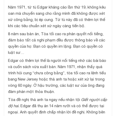
Năm 1971, tử tù Edgar kháng cáo lần thứ 19, không kêu
oan mà chuyển sang cho rằng mình đã không được xét
xử công bằng, bị ép cung. Tử tù này đã có thêm lợi thế
khi các tiêu chuẩn xét xử ngày càng tiến bộ.
8 năm sau bản án, Tòa tối cao ra phán quyết nổi tiếng,
đảm bảo tất cả nghi phạm đều được thông báo về các
quyền của họ: Bạn có quyền im lặng. Bạn có quyền có
luật sư…
Edgar có thêm lợi thế là người nổi tiếng nhờ các bài báo
và cuốn sách vừa xuất bản. Năm 1971, nhận thấy quá
trình hỏi cung “chưa công bằng”, tòa tối cao ra lệnh tiểu
bang New Jersey hoặc thả anh ta hoặc xét xử lại trong
vòng 60 ngày. Ở hậu trường, các luật sư của ông đang
đàm phán một thỏa thuận.
Tòa đề nghị thả anh ta ngay nếu nhận tội
Giết người cấp
độ hai.
Edgar đã thụ án 14 năm rưỡi và có thể được tại
ngoại. Anh quyết định chấp nhận lời đề nghị. Không bên