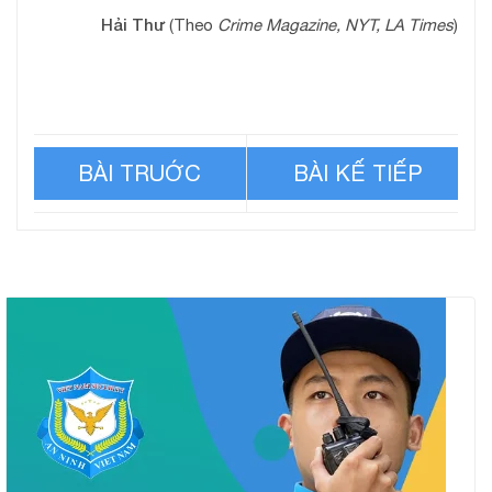
Hải Thư
(Theo
Crime Magazine, NYT, LA Times
)
Bi kịch của cô gái bị nhà
Màn kịch bắt cóc con gái
chồng che giấu quá khứ
của bà mẹ tham lam