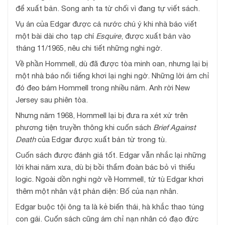
để xuất bản. Song anh ta từ chối vì đang tự viết sách.
Vụ án của Edgar được cả nước chú ý khi nhà báo viết
một bài dài cho tạp chí
Esquire
, được xuất bản vào
tháng 11/1965, nêu chi tiết những nghi ngờ.
Về phần Hommell, dù đã được tòa minh oan, nhưng lại bị
một nhà báo nổi tiếng khơi lại nghi ngờ. Những lời ám chỉ
đó đeo bám Hommell trong nhiều năm. Anh rời New
Jersey sau phiên tòa.
Nhưng năm 1968, Hommell lại bị đưa ra xét xử trên
phương tiện truyền thông khi cuốn sách
Brief Against
Death
của Edgar được xuất bản từ trong tù.
Cuốn sách được đánh giá tốt. Edgar vẫn nhắc lại những
lời khai năm xưa, dù bị bồi thẩm đoàn bác bỏ vì thiếu
logic. Ngoài dồn nghi ngờ về Hommell, tử tù Edgar khơi
thêm một nhân vật phản diện: Bố của nạn nhân.
Edgar buộc tội ông ta là kẻ biến thái, hà khắc thao túng
con gái. Cuốn sách cũng ám chỉ nạn nhân có đạo đức