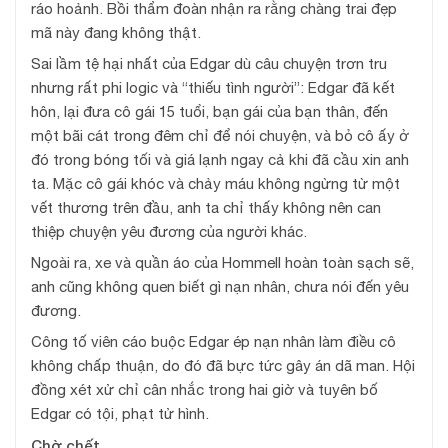
ráo hoảnh. Bồi thẩm đoàn nhận ra rằng chàng trai đẹp
mã này đang không thật.
Sai lầm tệ hại nhất của Edgar dù câu chuyện trơn tru
nhưng rất phi logic và “thiếu tình người”: Edgar đã kết
hôn, lại đưa cô gái 15 tuổi, bạn gái của bạn thân, đến
một bãi cát trong đêm chỉ để nói chuyện, và bỏ cô ấy ở
đó trong bóng tối và giá lạnh ngay cả khi đã cầu xin anh
ta. Mặc cô gái khóc và chảy máu không ngừng từ một
vết thương trên đầu, anh ta chỉ thấy không nên can
thiệp chuyện yêu đương của người khác.
Ngoài ra, xe và quần áo của Hommell hoàn toàn sạch sẽ,
anh cũng không quen biết gì nạn nhân, chưa nói đến yêu
đương.
Công tố viên cáo buộc Edgar ép nạn nhân làm điều cô
không chấp thuận, do đó đã bực tức gây án dã man. Hội
đồng xét xử chỉ cân nhắc trong hai giờ và tuyên bố
Edgar có tội, phạt tử hình.
Chờ chết