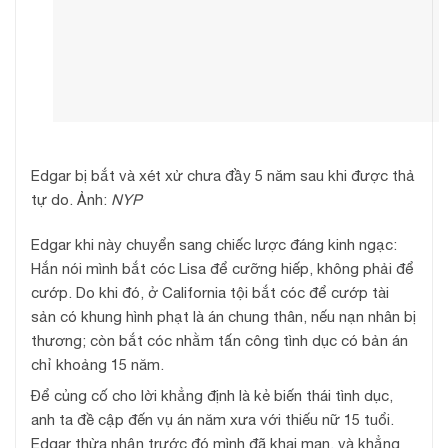
Edgar bị bắt và xét xử chưa đầy 5 năm sau khi được thả
tự do. Ảnh:
NYP
Edgar khi này chuyển sang chiếc lược đáng kinh ngạc:
Hắn nói mình bắt cóc Lisa để cưỡng hiếp, không phải để
cướp. Do khi đó, ở California tội bắt cóc để cướp tài
sản có khung hình phạt là án chung thân, nếu nạn nhân bị
thương; còn bắt cóc nhằm tấn công tình dục có bản án
chỉ khoảng 15 năm.
Để củng cố cho lời khẳng định là kẻ biến thái tình dục,
anh ta đề cập đến vụ án năm xưa với thiếu nữ 15 tuổi.
Edgar thừa nhận trước đó mình đã khai man, và khẳng