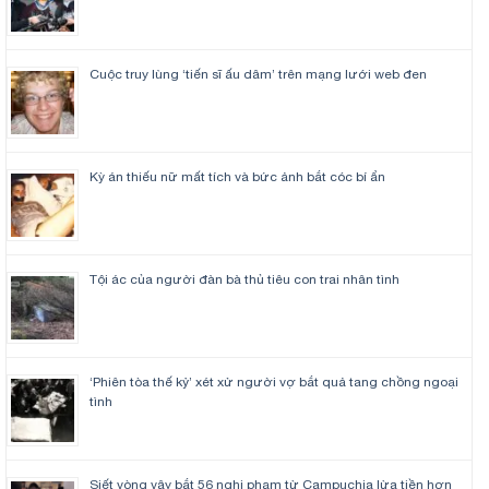
Cuộc truy lùng ‘tiến sĩ ấu dâm’ trên mạng lưới web đen
Kỳ án thiếu nữ mất tích và bức ảnh bắt cóc bí ẩn
Tội ác của người đàn bà thủ tiêu con trai nhân tình
‘Phiên tòa thế kỷ’ xét xử người vợ bắt quả tang chồng ngoại
tình
Siết vòng vây bắt 56 nghi phạm từ Campuchia lừa tiền hơn