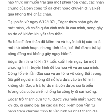
nào thực sự muốn trải qua một phiên tòa khác, các nhân
chứng của bên công tố đã chết hoặc chuyển đi, và kết
quả không thể chắc chắn.
Tại phiên xử ngày 6/12/1971, Edgar thừa nhận gây án
một mình, và chiếc quần dính máu là của mình, song gây
án do có khiếm khuyết tâm thần.
Ba bác sĩ tâm thần đã kiểm tra và tuyên bố bị cáo ta là
một kẻ bệnh hoạn, nhưng tỉnh táo, “có thể được trả lại
cộng đồng mà không gây nguy hiểm”.
Edgar Smith ra tù khi 37 tuổi, xuất hiện ngay tại một
chương trình truyền hình để ba hoa về vụ án của mình.
Công tố viên lần đầu của vụ án tỏ ra vô cùng thất vọng.
Gã giết người mà ông đã nỗ lực đưa vào án tử hình
không chỉ được trả tự do mà còn được coi là biểu
tượng của cuộc chiến chống lại công lý đi sai hướng.
Edgar trở thành cựu tử tù được yêu mến nhất nước Mỹ
khi đó, đi giảng bài tại các đại học, kiếm bộn tiền từ
hàng trăm chương trình truyền hình và phát thanh địa