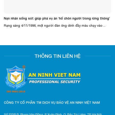
Nạn nhân sống sót giúp phá vụ án ‘hố chôn người trong rừng thông’
Rạng sáng 4/11/1996, một người đàn ông dính đầy máu chạy vào ...
THÔNG TIN LIÊN HỆ
CÔNG TY CỔ PHẦN TM DỊCH VỤ BẢO VỆ AN NINH VIỆT NAM
Số 255B Đ. Phạm Văn Đồng, P. Xuân Đỉnh, Q. Bắc Từ Liêm, TP. Hà Nội