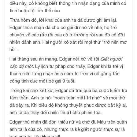
điều này, cô không biết thông tin nhận dạng của mình có
tính buộc tội lớn thế nào.
Trưa hôm đó, lời khai của anh ta đã được ghi âm lại.
Edgar thừa nhận đã cho cô gái đi nhờ về nhà, họ trò
chuyện về các rắc rối của cô ở trường rồi sau đó cô đột
nhiên đánh anh. Hai người xô xát rồi mọi thứ “trở nên mơ
hồ”.
Hai tháng sau án mạng, Edgar xét xử về tội
Giết người
cấp độ một.
Lý lịch tư pháp cho thấy, Edgar khi là trẻ vị
thành niên từng nhận án 5 năm tù treo vì cố gắng tấn
công tình dục một bé gái 9 tuổi.
Trong khi chờ xét xử, Edgar đã trải qua ba cuộc kiểm tra
tâm thần. Anh ta nói “hoàn toàn mất trí nhớ” về mọi thứ
đã xảy ra. Khi điều đó không thuyết phục được bất kỳ ai,
anh ta đã thay đổi chiến thuật cho phiên tòa.
Edgar thú nhận đã đón thiếu nữ và chở đi. Máu trên quần
anh ta là của cô, nhưng thực ra kẻ giết người thực sự là
bạn anh ta, tên Hommell.