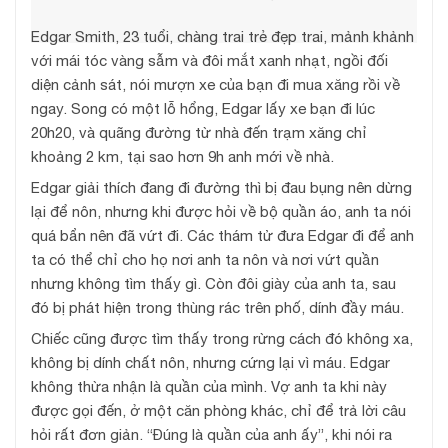
Edgar Smith, 23 tuổi, chàng trai trẻ đẹp trai, mảnh khảnh
với mái tóc vàng sẫm và đôi mắt xanh nhạt, ngồi đối
diện cảnh sát, nói mượn xe của bạn đi mua xăng rồi về
ngay. Song có một lỗ hổng, Edgar lấy xe bạn đi lúc
20h20, và quãng đường từ nhà đến trạm xăng chỉ
khoảng 2 km, tại sao hơn 9h anh mới về nhà.
Edgar giải thích đang đi đường thì bị đau bụng nên dừng
lại để nôn, nhưng khi được hỏi về bộ quần áo, anh ta nói
quá bẩn nên đã vứt đi. Các thám tử đưa Edgar đi để anh
ta có thể chỉ cho họ nơi anh ta nôn và nơi vứt quần
nhưng không tìm thấy gì. Còn đôi giày của anh ta, sau
đó bị phát hiện trong thùng rác trên phố, dính đầy máu.
Chiếc cũng được tìm thấy trong rừng cách đó không xa,
không bị dính chất nôn, nhưng cứng lại vì máu. Edgar
không thừa nhận là quần của mình. Vợ anh ta khi này
được gọi đến, ở một căn phòng khác, chỉ để trả lời câu
hỏi rất đơn giản. “Đúng là quần của anh ấy”, khi nói ra