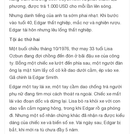
phương, được trả 1.000 USD cho mỗi lần lên sóng.
Nhưng danh tiếng của anh ta sớm phai nhạt. Khi bước
vào tuổi 40, Edgar thất nghiệp, mắc nợ và nghiện rượu.
Edgar tái hôn nhưng lêu lổng thất nghiệp.
Tội ác thứ hai
Một buổi chiều tháng 10/1976, thợ may 33 tuổi Lisa
Ozbun đang đợi chồng đến đón ở bãi đậu xe của công
ty. Bỗng một chiếc xe lướt đến phía sau, một người đàn
ông lạ mặt túm lấy cổ cô kề dao dưới cằm, ép vào xe.
Gã chính là Edgar Smith.
Edgar một tay lái xe, một tay cầm dao chống trả người
phụ nữ đang tìm mọi cách thoát ra ngoài. Chiếc xe mất
lái vào đoạn dốc và dừng lại. Lisa bò ra khỏi xe với con
dao vẫn cắm ngang hông, trong khi Edgar rồ ga phóng
đi. Nhưng một số nhân chứng khác đã nhận ra được kiểu
dáng của chiếc xe và biển số xe. Vài ngày sau, Edgar bị
bắt, khi mới ra tù chưa đầy 5 năm.