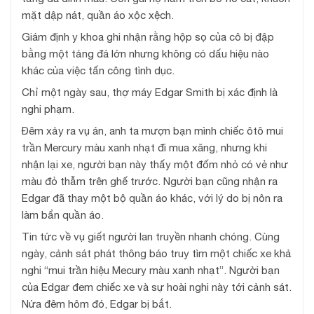
mặt dập nát, quần áo xộc xệch.
Giám định y khoa ghi nhận rằng hộp sọ của cô bị đập
bằng một tảng đá lớn nhưng không có dấu hiệu nào
khác của việc tấn công tình dục.
Chỉ một ngày sau, thợ máy Edgar Smith bị xác định là
nghi phạm.
Đêm xảy ra vụ án, anh ta mượn bạn mình chiếc ôtô mui
trần Mercury màu xanh nhạt đi mua xăng, nhưng khi
nhận lại xe, người bạn này thấy một đốm nhỏ có vẻ như
màu đỏ thẫm trên ghế trước. Người bạn cũng nhận ra
Edgar đã thay một bộ quần áo khác, với lý do bị nôn ra
làm bẩn quần áo.
Tin tức về vụ giết người lan truyền nhanh chóng. Cùng
ngày, cảnh sát phát thông báo truy tìm một chiếc xe khả
nghi “mui trần hiệu Mecury màu xanh nhạt”. Người bạn
của Edgar đem chiếc xe và sự hoài nghi này tới cảnh sát.
Nửa đêm hôm đó, Edgar bị bắt.