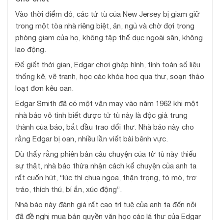
Vào thời điểm đó, các tử tù của New Jersey bị giam giữ
trong một tòa nhà riêng biệt, ăn, ngủ và chờ đợi trong
phòng giam của họ, không tập thể dục ngoài sân, không
lao động.
Để giết thời gian, Edgar chơi ghép hình, tính toán số liệu
thống kê, vẽ tranh, học các khóa học qua thư, soạn thảo
loạt đơn kêu oan.
Edgar Smith đã có một vận may vào năm 1962 khi một
nhà báo vô tình biết được tử tù này là độc giả trung
thành của báo, bắt đầu trao đổi thư. Nhà báo này cho
rằng Edgar bị oan, nhiều lần viết bài bênh vực.
Dù thấy rằng phiên bản câu chuyện của tử tù này thiếu
sự thật, nhà báo thừa nhận cách kể chuyện của anh ta
rất cuốn hút, “lúc thì chua ngoa, thận trọng, tò mò, trơ
tráo, thích thú, bí ẩn, xúc động”.
Nhà báo này đánh giá rất cao trí tuệ của anh ta đến nỗi
đã đề nghị mua bản quyền văn học các lá thư của Edgar