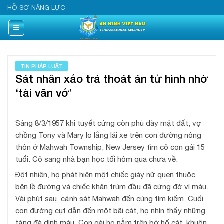
Skip
HỒ SƠ NĂNG LỰC
to
content
TIN PHÁP LUẬT
Sát nhân xảo trá thoát án tử hình nhờ
‘tài văn vở’
Sáng 8/3/1957 khi tuyết cứng còn phủ dày mặt đất, vợ
chồng Tony và Mary lo lắng lái xe trên con đường nông
thôn ở Mahwah Township, New Jersey tìm cô con gái 15
tuổi. Cô sang nhà bạn học tối hôm qua chưa về.
Đột nhiên, họ phát hiện một chiếc giày nữ quen thuộc
bên lề đường và chiếc khăn trùm đầu đã cứng đờ vì máu.
Vài phút sau, cảnh sát Mahwah đến cùng tìm kiếm. Cuối
con đường cụt dẫn đến một bãi cát, họ nhìn thấy những
tảng đá dính máu. Con gái họ nằm trên bờ hố cát, khuôn