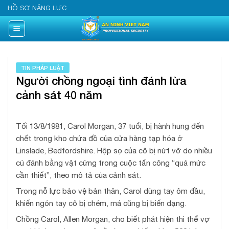
Skip
HỒ SƠ NĂNG LỰC
to
content
TIN PHÁP LUẬT
Người chồng ngoại tình đánh lừa
cảnh sát 40 năm
Tối 13/8/1981, Carol Morgan, 37 tuổi, bị hành hung đến
chết trong kho chứa đồ của cửa hàng tạp hóa ở
Linslade, Bedfordshire. Hộp sọ của cô bị nứt vỡ do nhiều
cú đánh bằng vật cứng trong cuộc tấn công “quá mức
cần thiết”, theo mô tả của cảnh sát.
Trong nỗ lực bảo vệ bản thân, Carol dùng tay ôm đầu,
khiến ngón tay cô bị chém, má cũng bị biến dạng.
Chồng Carol, Allen Morgan, cho biết phát hiện thi thể vợ