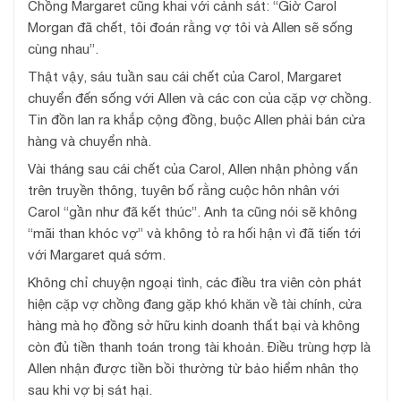
Chồng Margaret cũng khai với cảnh sát: “Giờ Carol
Morgan đã chết, tôi đoán rằng vợ tôi và Allen sẽ sống
cùng nhau”.
Thật vậy, sáu tuần sau cái chết của Carol, Margaret
chuyển đến sống với Allen và các con của cặp vợ chồng.
Tin đồn lan ra khắp cộng đồng, buộc Allen phải bán cửa
hàng và chuyển nhà.
Vài tháng sau cái chết của Carol, Allen nhận phỏng vấn
trên truyền thông, tuyên bố rằng cuộc hôn nhân với
Carol “gần như đã kết thúc”. Anh ta cũng nói sẽ không
“mãi than khóc vợ” và không tỏ ra hối hận vì đã tiến tới
với Margaret quá sớm.
Không chỉ chuyện ngoại tình, các điều tra viên còn phát
hiện cặp vợ chồng đang gặp khó khăn về tài chính, cửa
hàng mà họ đồng sở hữu kinh doanh thất bại và không
còn đủ tiền thanh toán trong tài khoản. Điều trùng hợp là
Allen nhận được tiền bồi thường từ bảo hiểm nhân thọ
sau khi vợ bị sát hại.