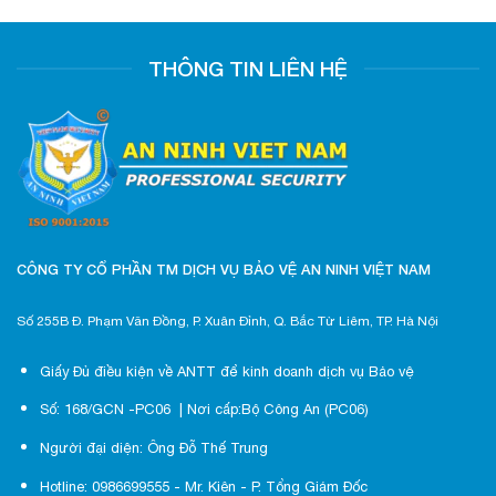
THÔNG TIN LIÊN HỆ
CÔNG TY CỔ PHẦN TM DỊCH VỤ BẢO VỆ AN NINH VIỆT NAM
Số 255B Đ. Phạm Văn Đồng, P. Xuân Đỉnh, Q. Bắc Từ Liêm, TP. Hà Nội
Giấy Đủ điều kiện về ANTT để kinh doanh dịch vụ Bảo vệ
Số: 168/GCN -PC06 | Nơi cấp:Bộ Công An (PC06)
Người đại diện: Ông Đỗ Thế Trung
Hotline: 0986699555 - Mr. Kiên - P. Tổng Giám Đốc