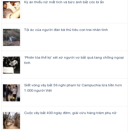
Kỳ án thiếu nữ mất tích và bức ảnh bắt cóc bí ẩn
Tội ác của người đàn bà thủ tiêu con trai nhân tình
‘Phiên tòa thế kỷ’ xét xử người vợ bắt quả tang chồng ngoại
tình
Siết vòng vây bắt 56 nghi phạm từ Campuchia lừa tiền hơn
1.000 người Việt
Cuộc vây bắt 400 ngày đêm, giải cứu hàng trăm phụ nữ