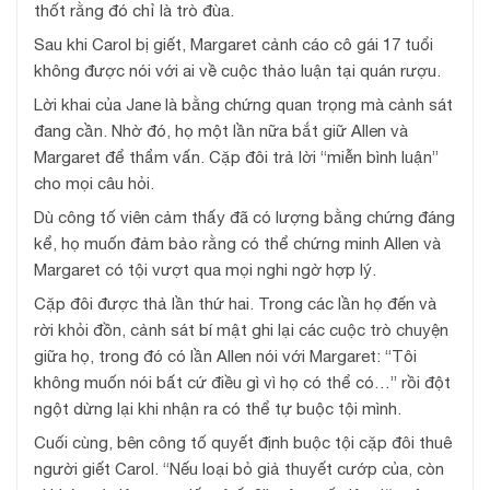
thốt rằng đó chỉ là trò đùa.
Sau khi Carol bị giết, Margaret cảnh cáo cô gái 17 tuổi
không được nói với ai về cuộc thảo luận tại quán rượu.
Lời khai của Jane là bằng chứng quan trọng mà cảnh sát
đang cần. Nhờ đó, họ một lần nữa bắt giữ Allen và
Margaret để thẩm vấn. Cặp đôi trả lời “miễn bình luận”
cho mọi câu hỏi.
Dù công tố viên cảm thấy đã có lượng bằng chứng đáng
kể, họ muốn đảm bảo rằng có thể chứng minh Allen và
Margaret có tội vượt qua mọi nghi ngờ hợp lý.
Cặp đôi được thả lần thứ hai. Trong các lần họ đến và
rời khỏi đồn, cảnh sát bí mật ghi lại các cuộc trò chuyện
giữa họ, trong đó có lần Allen nói với Margaret: “Tôi
không muốn nói bất cứ điều gì vì họ có thể có…” rồi đột
ngột dừng lại khi nhận ra có thể tự buộc tội mình.
Cuối cùng, bên công tố quyết định buộc tội cặp đôi thuê
người giết Carol. “Nếu loại bỏ giả thuyết cướp của, còn