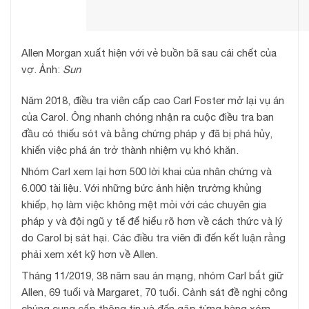
Allen Morgan xuất hiện với vẻ buồn bã sau cái chết của
vợ. Ảnh:
Sun
Năm 2018, điều tra viên cấp cao Carl Foster mở lại vụ án
của Carol. Ông nhanh chóng nhận ra cuộc điều tra ban
đầu có thiếu sót và bằng chứng pháp y đã bị phá hủy,
khiến việc phá án trở thành nhiệm vụ khó khăn.
Nhóm Carl xem lại hơn 500 lời khai của nhân chứng và
6.000 tài liệu. Với những bức ảnh hiện trường khủng
khiếp, họ làm việc không mệt mỏi với các chuyên gia
pháp y và đội ngũ y tế để hiểu rõ hơn về cách thức và lý
do Carol bị sát hại. Các điều tra viên đi đến kết luận rằng
phải xem xét kỹ hơn về Allen.
Tháng 11/2019, 38 năm sau án mạng, nhóm Carl bắt giữ
Allen, 69 tuổi và Margaret, 70 tuổi. Cảnh sát đề nghị công
chúng cung cấp thông tin và đến gặp từng hàng xóm