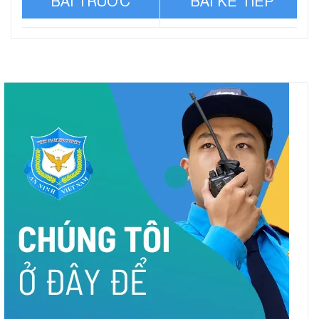
Những phi vụ của Trưởng
Kẻ sát nhân lấp đầy bàn
Công an TP Phú Quốc với
cờ vua bằng cách giết hơn
’em gái nuôi’
50 người