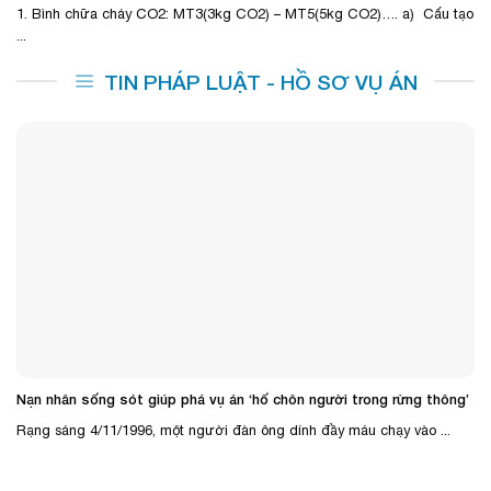
1. Bình chữa cháy CO2: MT3(3kg CO2) – MT5(5kg CO2)…. a) Cấu tạo
...
TIN PHÁP LUẬT - HỒ SƠ VỤ ÁN
Nạn nhân sống sót giúp phá vụ án ‘hố chôn người trong rừng thông’
Rạng sáng 4/11/1996, một người đàn ông dính đầy máu chạy vào ...