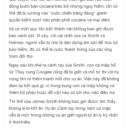
động buôn bán cocaine béo bở nhưng nguy hiểm, rất có
thể đã bị vướng vào “cuộc chiến băng đảng” giành
quyền kiểm soát việc phân phối cocaine và mại dâm.
Và có một quy tắc bất thành văn không bao giờ được
báo cảnh sát. Vì vậy, với cái chết của cả Smith và
Holmes, người vẫn bị cho là dàn dựng ám sát để trục lợi
bảo hiểm, đó có thể là cuộc thanh trừng của các ông
trùm đối thủ.
Ngay sau khi nhè ra cánh tay của Smith, con cá mập hổ
từ Thủy cung Coogee cũng đã bị giết và mổ tử thi với hy
vọng tìm ra thêm manh mối cho vụ án. Việc này đã không
đem lại kết quả gì, vì trong bụng con cá mập không có
thêm bộ phận hoặc đồ vật nào có ích cho việc điều tra.
Thi thể của James Smith không bao giờ được tìm thấy,
không ai bị kết án. Vụ án
Cánh tay trong hàm cá mập
,
vẫn là một trong những vụ án giết người bí ẩn ly kỳ nhất
ở Australia.