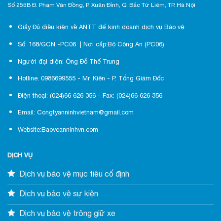
Số 255B Đ. Phạm Văn Đồng, P. Xuân Đỉnh, Q. Bắc Từ Liêm, TP. Hà Nội
Giấy Đủ điều kiện về ANTT để kinh doanh dịch vụ Bảo vệ
Số: 168/GCN -PC06 | Nơi cấp:Bộ Công An (PC06)
Người đại diện: Ông Đỗ Thế Trung
Hotline: 0986699555 - Mr. Kiên - P. Tổng Giám Đốc
Điện thoại: (024)66 626 356 - Fax: (024)66 626 356
Email: Congtyanninhvietnam@gmail.com
Website:Baoveanninhvn.com
DỊCH VỤ
Dịch vụ bảo vệ mục tiêu cố định
Dịch vụ bảo vệ sự kiện
Dịch vụ bảo vệ trông giữ xe