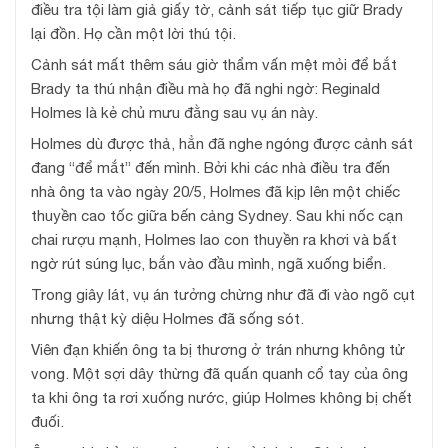
điều tra tội làm giả giấy tờ, cảnh sát tiếp tục giữ Brady
lại đồn. Họ cần một lời thú tội.
Cảnh sát mất thêm sáu giờ thẩm vấn mệt mỏi để bắt
Brady ta thú nhận điều mà họ đã nghi ngờ: Reginald
Holmes là kẻ chủ mưu đằng sau vụ án này.
Holmes dù được thả, hẳn đã nghe ngóng được cảnh sát
đang “để mắt” đến mình. Bởi khi các nhà điều tra đến
nhà ông ta vào ngày 20/5, Holmes đã kịp lên một chiếc
thuyền cao tốc giữa bến cảng Sydney. Sau khi nốc cạn
chai rượu mạnh, Holmes lao con thuyền ra khơi và bất
ngờ rút súng lục, bắn vào đầu mình, ngã xuống biển.
Trong giây lát, vụ án tưởng chừng như đã đi vào ngõ cụt
nhưng thật kỳ diệu Holmes đã sống sót.
Viên đạn khiến ông ta bị thương ở trán nhưng không tử
vong. Một sợi dây thừng đã quấn quanh cổ tay của ông
ta khi ông ta rơi xuống nước, giúp Holmes không bị chết
đuối.