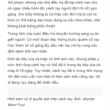
thủ phạm, nhưng các nhà điều tra đã kịp minh oan cho
nó ngay chiều hôm đó: cánh tay người đứt rời rất gọn
gàng, cho thấy không bị cá mập cắn đứt mà bị cắt ra
khỏi cơ thể bằng dao hoặc dụng cụ sắc nhọn khác, chứ
không phải bằng phẫu thuật.
Trọng tâm của cuộc điều tra chuyển hướng sang vụ án
giết người. Có một đoạn dây thừng buộc quanh cổ tay.
Các thám tử cố gắng lấy dấu vân tay với hy vọng xác
định danh tính nạn nhân.
Dịch dạ dày của cá mập có tính axit cao, nhưng pháp y
ước tính rằng cánh tay có thể đã ở trong dạ dày của cá
mập 8-18 ngày. Tuy nhiên, cánh tay đã ở trong tình trạng
tốt đến mức vẫn còn nhìn rõ hình xăm trên cẳng tay: Võ
sĩ đang tạo dáng để chiến đấu.
Hình săm võ sĩ quyền anh trên cánh tay. Ảnh:
Murder
Most Foul