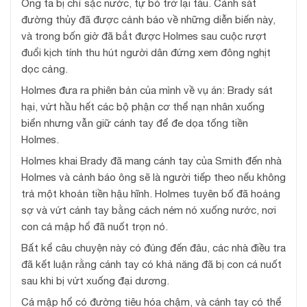
Ông ta bị chỉ sặc nước, tự bò trở lại tàu. Cảnh sát
đường thủy đã được cảnh báo về những diễn biến này,
và trong bốn giờ đã bắt được Holmes sau cuộc rượt
đuổi kịch tính thu hút người dân đứng xem đông nghịt
dọc cảng.
Holmes đưa ra phiên bản của mình về vụ án: Brady sát
hại, vứt hầu hết các bộ phận cơ thể nạn nhân xuống
biển nhưng vẫn giữ cánh tay để đe dọa tống tiền
Holmes.
Holmes khai Brady đã mang cánh tay của Smith đến nhà
Holmes và cảnh báo ông sẽ là người tiếp theo nếu không
trả một khoản tiền hậu hĩnh. Holmes tuyên bố đã hoảng
sợ và vứt cánh tay bằng cách ném nó xuống nước, nơi
con cá mập hổ đã nuốt trọn nó.
Bất kể câu chuyện này có đúng đến đâu, các nhà điều tra
đã kết luận rằng cánh tay có khả năng đã bị con cá nuốt
sau khi bị vứt xuống đại dương.
Cá mập hổ có đường tiêu hóa chậm, và cánh tay có thể