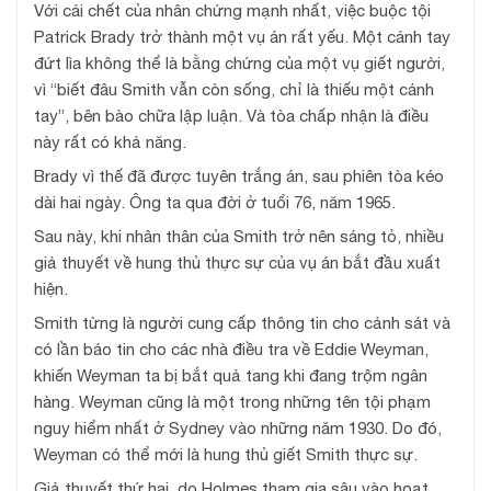
Với cái chết của nhân chứng mạnh nhất, việc buộc tội
Patrick Brady trở thành một vụ án rất yếu. Một cánh tay
đứt lìa không thể là bằng chứng của một vụ giết người,
vì “biết đâu Smith vẫn còn sống, chỉ là thiếu một cánh
tay”, bên bào chữa lập luận. Và tòa chấp nhận là điều
này rất có khả năng.
Brady vì thế đã được tuyên trắng án, sau phiên tòa kéo
dài hai ngày. Ông ta qua đời ở tuổi 76, năm 1965.
Sau này, khi nhân thân của Smith trở nên sáng tỏ, nhiều
giả thuyết về hung thủ thực sự của vụ án bắt đầu xuất
hiện.
Smith từng là người cung cấp thông tin cho cảnh sát và
có lần báo tin cho các nhà điều tra về Eddie Weyman,
khiến Weyman ta bị bắt quả tang khi đang trộm ngân
hàng. Weyman cũng là một trong những tên tội phạm
nguy hiểm nhất ở Sydney vào những năm 1930. Do đó,
Weyman có thể mới là hung thủ giết Smith thực sự.
Giả thuyết thứ hai, do Holmes tham gia sâu vào hoạt