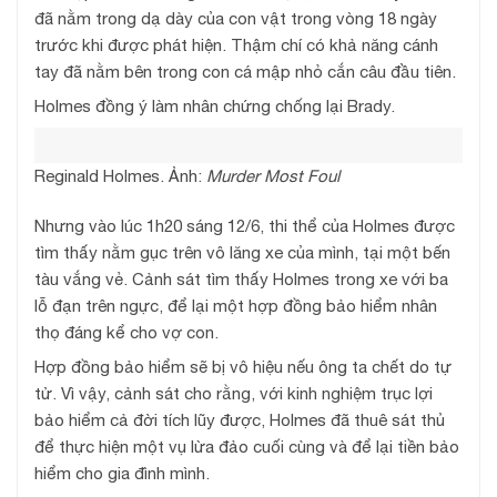
đã nằm trong dạ dày của con vật trong vòng 18 ngày
trước khi được phát hiện. Thậm chí có khả năng cánh
tay đã nằm bên trong con cá mập nhỏ cắn câu đầu tiên.
Holmes đồng ý làm nhân chứng chống lại Brady.
Reginald Holmes. Ảnh:
Murder Most Foul
Nhưng vào lúc 1h20 sáng 12/6, thi thể của Holmes được
tìm thấy nằm gục trên vô lăng xe của mình, tại một bến
tàu vắng vẻ. Cảnh sát tìm thấy Holmes trong xe với ba
lỗ đạn trên ngực, để lại một hợp đồng bảo hiểm nhân
thọ đáng kể cho vợ con.
Hợp đồng bảo hiểm sẽ bị vô hiệu nếu ông ta chết do tự
tử. Vì vậy, cảnh sát cho rằng, với kinh nghiệm trục lợi
bảo hiểm cả đời tích lũy được, Holmes đã thuê sát thủ
để thực hiện một vụ lừa đảo cuối cùng và để lại tiền bảo
hiểm cho gia đình mình.