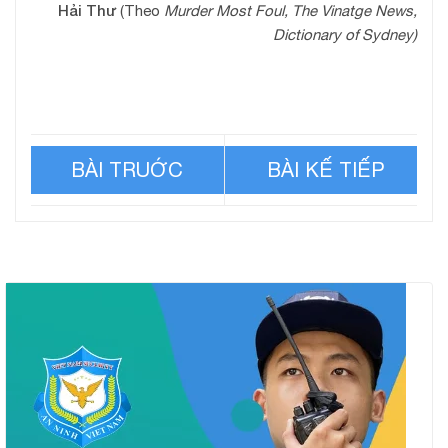
Hải Thư
(Theo
Murder Most Foul, The Vinatge News,
Dictionary of Sydney)
Âm mưu tinh vi trả thù con
Ba năm truy đuổi băng
rể cũ
nhóm trộm 3,5 tấn tiền