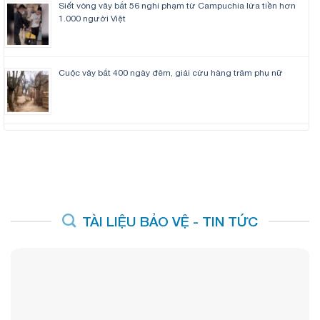
Siết vòng vây bắt 56 nghi phạm từ Campuchia lừa tiền hơn
1.000 người Việt
Cuộc vây bắt 400 ngày đêm, giải cứu hàng trăm phụ nữ
TÀI LIỆU BẢO VỆ - TIN TỨC