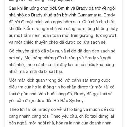
S
au khi ăn uống chơi bời, Smith và Brady đã trở về ngôi
nhà nhỏ do Brady thuê trên bờ vịnh Gunnamatta.
Brady
đã rời đi một mình vào ngày hôm sau. Chủ nhà cho biết
khi đến kiểm tra ngôi nhà vào sáng sớm, ông không thấy
ai, một tấm nệm hoàn toàn mới trên giường, tường ướt
và một chiếc thuyền chèo đã được cọ rửa sạch sẽ.
Có chuyện gì đó đã xảy ra, và ai đó đã dọn dẹp sạch sẽ
nơi này. Mọi bằng chứng đều hướng về Brady và ngôi
nhà nhỏ, theo cảnh sát thì đây là nơi có nhiều khả năng
nhất mà Smith đã bị sát hại.
Một mắt xích quan trọng đối với cảnh sát trong cuộc
điều tra của họ là thông tin họ nhận được từ một tài xế
taxi ở gần nhà. Vào buổi sáng đó, Brady đã gọi taxi và
yêu cầu được đưa đến Bờ Bắc Sydney.
Theo lời tài xế, Brady có vẻ rất lo lắng và muốn đến đó
càng nhanh càng tốt. Theo yêu cầu, chiếc taxi dừng lại
bên ngoài một ngôi nhà, hóa ra là nhà của doanh nhân