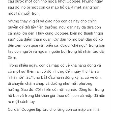
câu được một con nhỏ ngoài khơi Coogee. Nhưng ngay
sau đó, nó bị một con cá mập hổ dài 4 mét, nặng hơn
một tấn nuốt trọn.
Nhưng thay vì giết và giao nộp con cá này cho chính
quyền để đổi lấy tiền thưởng, ngư dân này đã đưa con
cá mập lớn đến Thủy cung Coogee, biến nó thành “ngôi
sao” của điểm tham quan. Cư dân tò mò bắt đầu đổ xô
đến xem con quái vật biển cả, được “chế ngự” trong bàn
tay con người và ngoan ngoãn bơi trong hồ nhân tạo dài
25 m.
Trong nhiều ngày, con cá mập có vẻ khá năng động và
có một sự thèm ăn vô độ, nhưng đến ngày thứ tám ở
“nhà mới”, 25/4, nó bắt đầu hành động kỳ lạ: có vẻ ốm,
di chuyển chậm chạp và dường như mất phương
hướng. Sau đó, đột nhiên có một sự náo động lớn trong
hồ bơi và trong khi khán giả theo dõi, con cá mập đã nôn
ra một cánh tay.
Cư dân Coogee lập tức cho rằng con cá mập chính là