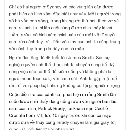
Chỉ có hai người ở Sydney và các vùng lân cận được
phát hiện có hình xăm đặc biệt như vậy. Một người trong
số họ vẫn còn sống, trong khi người thứ hai, theo vợ và
anh trai anh ta thì lần cuối cùng được nhìn thấy là vài
tuần trước, có hình xăm chính xác của một võ sĩ quyền
anh trên cánh tay trái. Dấu vân tay của anh ta cũng trùng
với cánh tay trong dạ dày con cá mập.
Người đàn ông đó 45 tuổi tên James Smith. Sau sự
nghiệp quyền anh thất bại, anh ta chuyển sang bất kỳ
công việc nào có thể để kiếm sống và không phải là
người hoàn toàn xa lạ với cảnh sát. Anh ta gặp một số
rắc rối với pháp luật nhưng không có tội gì nghiêm trọng.
Cuộc điều tra của cảnh sát phát hiện ra rằng Smith lần
cuối được nhìn thấy đang uống rượu với người bạn lâu
năm của mình, P
atrick Brady,
tại k
hách sạn Ce
cil
ở
Cronulla hôm 7/4, tức 10 ngày trước khi con cá mập
được đưa về thủy cung.
Brady chuyên làm giả giấy tờ,
cũng rất “nổi tiếng” với pháp luật.