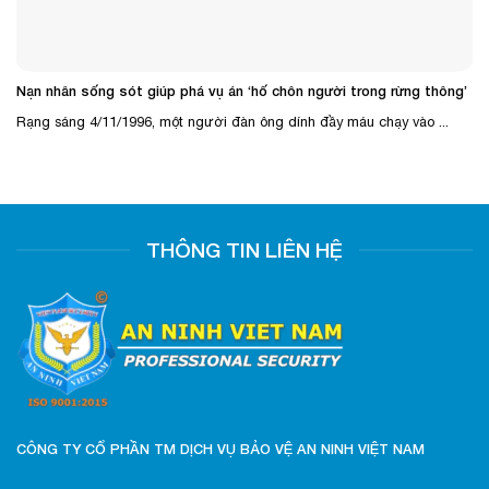
Nạn nhân sống sót giúp phá vụ án ‘hố chôn người trong rừng thông’
Rạng sáng 4/11/1996, một người đàn ông dính đầy máu chạy vào ...
THÔNG TIN LIÊN HỆ
CÔNG TY CỔ PHẦN TM DỊCH VỤ BẢO VỆ AN NINH VIỆT NAM