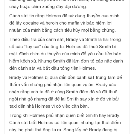
cháy hoặc chìm xuống đáy đại dương.
Cảnh sát tin rằng Holmes đã sử dụng thuyền của mình
để lấy cocaine và heroin cho mafia và bảo hiểm lợi
nhuận của mình bằng cách tiêu hủy mọi bằng chứng.
Theo điều tra của cảnh sát, Brady và Smith là hai trong
số các “tay sai” của ông ta. Holmes đã thuê Smith bí
mật đánh chìm du thuyền của mình để yêu cầu tiền bảo
hiểm kếch xù. Nhưng Smith đã làm đơn tố cáo nặc danh
đến cảnh sát và bắt đầu tống tiền Holmes.
Brady và Holmes bị đưa đến đồn cảnh sát trung tâm để
thẩm vấn nhưng phủ nhận liên quan vụ án. Brady xác
nhận rằng anh ta đã ở cùng Smith đêm đó và đã thuê
ngôi nhà gỗ nhưng đã để lại Smith say xỉn ở đó và bắt
taxi đến nhà Holmes vì có việc cần bàn.
Trong khi Holmes phủ nhận quen biết Smith hay Brady.
Cảnh sát biết Holmes có liên quan, nhưng tại thời điểm
này, họ phải thả ông ta ra. Song lấy cớ Brady đang bị