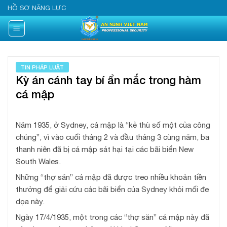
Skip
HỒ SƠ NĂNG LỰC
to
content
TIN PHÁP LUẬT
Kỳ án cánh tay bí ẩn mắc trong hàm
cá mập
Năm 1935, ở Sydney, cá mập là “kẻ thù số một của công
chúng”, vì vào cuối tháng 2 và đầu tháng 3 cùng năm, ba
thanh niên đã bị cá mập sát hại tại các bãi biển New
South Wales.
Những “thợ săn” cá mập đã được treo nhiều khoản tiền
thưởng để giải cứu các bãi biển của Sydney khỏi mối đe
dọa này.
Ngày 17/4/1935, một trong các “thợ săn” cá mập này đã