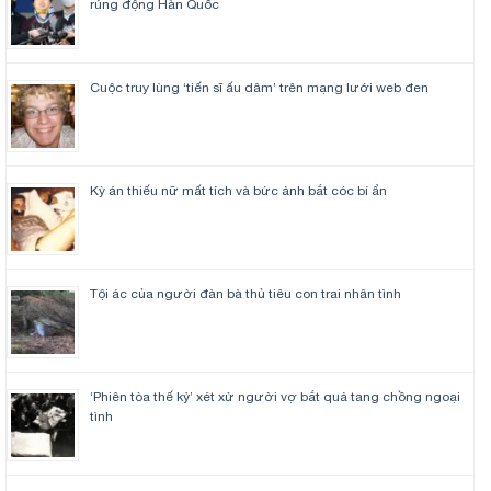
rúng động Hàn Quốc
Cuộc truy lùng ‘tiến sĩ ấu dâm’ trên mạng lưới web đen
Kỳ án thiếu nữ mất tích và bức ảnh bắt cóc bí ẩn
Tội ác của người đàn bà thủ tiêu con trai nhân tình
‘Phiên tòa thế kỷ’ xét xử người vợ bắt quả tang chồng ngoại
tình