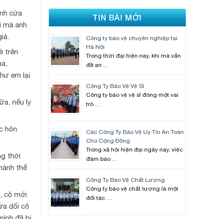
ánh cửa
TIN BÀI MỚI
i mà anh
iả.
Công ty bảo vệ chuyên nghiệp tại
Hà Nội
è trên
Trong thời đại hiện nay, khi mà vấn
na,
đề an …
hư em lại
Công Ty Bảo Vệ Vệ Sĩ
Công ty bảo vệ vệ sĩ đóng một vai
ữa, nếu ly
trò …
ộc hôn
Các Công Ty Bảo Vệ Uy Tín An Toàn
Cho Cộng Đồng
Trong xã hội hiện đại ngày nay, việc
ng thời
đảm bảo …
 hành thể
Công Ty Bảo Vệ Chất Lượng
Công ty bảo vệ chất lượng là một
, cô mới
đối tác …
ừa dối cô
mình đã bị