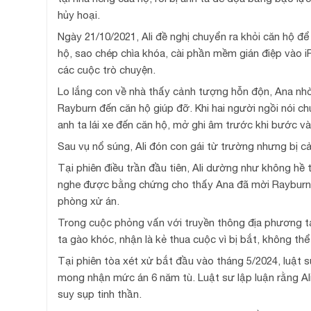
hủy hoại.
Ngày 21/10/2021, Ali đề nghị chuyển ra khỏi căn hộ đ
hộ, sao chép chìa khóa, cài phần mềm gián điệp vào i
các cuộc trò chuyện.
Lo lắng con về nhà thấy cảnh tượng hỗn độn, Ana nh
Rayburn đến căn hộ giúp đỡ. Khi hai người ngồi nói ch
anh ta lái xe đến căn hộ, mở ghi âm trước khi bước và
Sau vụ nổ súng, Ali đón con gái từ trường nhưng bị cả
Tại phiên điều trần đầu tiên, Ali dường như không hề t
nghe được bằng chứng cho thấy Ana đã mời Rayburn đế
phòng xử án.
Trong cuộc phỏng vấn với truyền thông địa phương tại
ta gào khóc, nhận là kẻ thua cuộc vì bị bắt, không t
Tại phiên tòa xét xử bắt đầu vào tháng 5/2024, luật 
mong nhận mức án 6 năm tù. Luật sư lập luận rằng Al
suy sụp tinh thần.