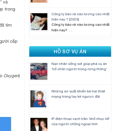
” và
ép trong
Công ty bảo vệ nào lương cao nhất
hiện nay ? [2023]
đã tìm
Công ty bảo vệ nào lương cao nhất
hiện nay? …
người cấp
HỒ SƠ VỤ ÁN
Nạn nhân sống sót giúp phá vụ án
‘hố chôn người trong rừng thông’
eo
Oxygen
)
Những sơ suất khiến bé trai thiệt
mạng trong tay kẻ ngược đãi
IP điện thoại vạch trần ‘khổ nhục kế’
của người chồng ngoại tình