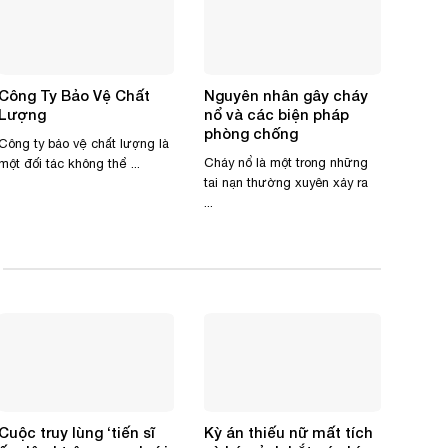
Công Ty Bảo Vệ Chất
Nguyên nhân gây cháy
Thuê
Lượng
nổ và các biện pháp
Nghi
phòng chống
Ninh
Công ty bảo vệ chất lượng là
Cháy nổ là một trong những
Thuê 
một đối tác không thể ...
tai nạn thường xuyên xảy ra
một gi
...
...
Cuộc truy lùng ‘tiến sĩ
Kỳ án thiếu nữ mất tích
Tội 