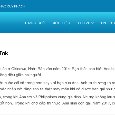
 CHÀO QUÝ KHÁCH
TRANG CHỦ
GIỚI THIỆU
DỊCH VỤ
TIN TỨ
Tok
quân ở Okinawa, Nhật Bản vào năm 2014. Bạn thân cho biết Ana bị 
đồng điệu giữa hai người.
một cuộc cãi vã trong cơn say với bạn của Ana. Anh ta thường tỏ ra
a hoặc nhận xét rằng anh ta thật may mắn khi có được bạn gái như 
ia, trong khi Ana trở về Philippines cùng gia đình. Nhưng không lâu 
 kết hôn. Trong khi chờ cấp thị thực, Ana sinh con gái. Năm 2017, 