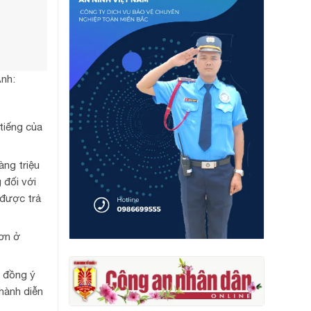
Ảnh:
tiếng của
àng triệu
 đối với
 được trả
đơn ở
i đồng ý
hành diễn