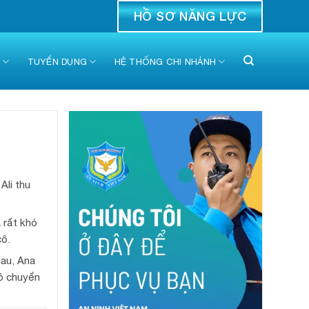
HỒ SƠ NĂNG LỰC
C
TUYỂN DỤNG
HỆ THỐNG CHI NHÁNH
Ali thu
 rất khó
cô.
sau, Ana
cô chuyển