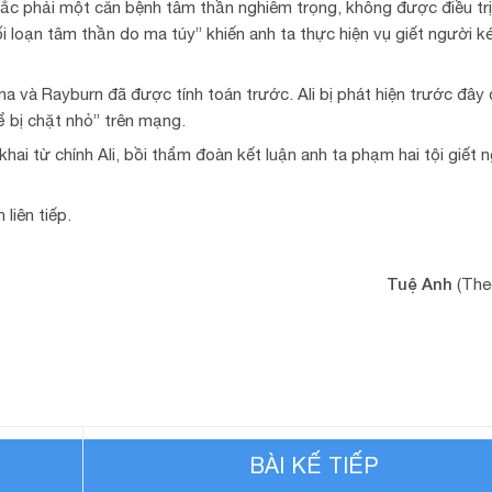
mắc phải một căn bệnh tâm thần nghiêm trọng, không được điều trị
i loạn tâm thần do ma túy” khiến anh ta thực hiện vụ giết người k
a và Rayburn đã được tính toán trước. Ali bị phát hiện trước đây 
ể bị chặt nhỏ” trên mạng.
hai từ chính Ali, bồi thẩm đoàn kết luận anh ta phạm hai tội giết 
 liên tiếp.
Tuệ Anh
(Th