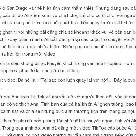
rỡ ở San Diego và thể hiện tình cảm thắm thiết. Nhưng đằng sau c
 xấu đi, do Ali kiểm soát vợ chặt chẽ, chỉ cho cô đi chơi với ngườ
chí sử dụng nó trên các buổi phát trực tiếp ngay trước mặt khán g
ghen tị với những bài đăng chia sẻ khoảnh khắc vui vẻ bên bạn b
ỉ xoay quanh mình. Ali bắt đầu ghi lại các cuộc trò chuyện với A
 hệ tình dục trong nhiều tuần. “Không người phụ nữ nào xinh đẹp n
 ta hét lên trong một video.
ôn là điều không được khuyến khích trong văn hóa Filippino. Hơn n
ilippines, phải để lại con gái cho chồng.
t video. Bà hỏi lại: “Tại sao con luôn quay lại với nó?… Đây là cu
.
ãi với Ana trên TikTok và nói xấu cô với người theo dõi. Vào khoả
bạn có vẻ thích Ana. Tình bạn của cả hai khiến Ali ghen tuông, bạo
 cảnh sát và chia sẻ những bức ảnh thương tích trên mạng xã hội.
khi một phụ nữ sống cùng tòa nhà tiết lộ chuyện ngoại tình với Ali
Trong quá trình đó, Ana đã đăng một video TikTok cáo buộc Ali l
ực. Cuối cùng, cô xóa video nhưng Ali vẫn cảm thấy danh tiếng của 