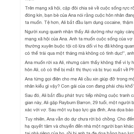
Trên mạng xã hội, cặp đôi chia sẻ về cuộc sống rực 
đóng kín, bạn bè của Ana nói rằng cuộc hôn nhân đang
ta muốn. Tệ hơn, Ali bắt đầu lạm dụng cocaine, thậm 
Người xung quanh nhận thấy Ali dường như ngày càng 
mạng xã hội của Ana. Anh ta muốn cuộc sống của vợ ch
thường xuyên buộc tội cô lừa dối vì họ đã không quan
có thể trải qua một tháng mà không có tình dục!”, anh
Ana muốn rời xa Ali, nhưng cảm thấy không thể vì ly h
hôn Ali, cô có thể bị mất thị thực và bị trục xuất về Ph
Ana từng gọi điện cho mẹ Ali cầu xin giúp đỡ trong mộ
nhân kiểu gì vậy? Con gái của con đang phải chịu khổ”
Sau đó, Ali bắt đầu phát trực tiếp những cuộc tranh c
gian này, Ali gặp Rayburn Barron, 29 tuổi, một người 
xác với vợ. Sau một vụ bạo lực gia đình, Ana dọa báo
Tuy nhiên, Ana vẫn do dự chưa rời bỏ chồng. Cho đến 
hạ quyết tâm và chuyển đến nhà một người bạn khác. 
tại nhà riêng của họ, rồi bị anh ta đe dọa bằng bạo l