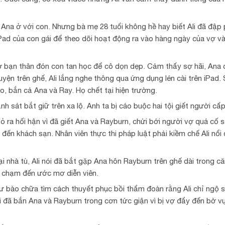
ể Ana ở với con. Nhưng bà mẹ 28 tuổi không hề hay biết Ali đã đập
Pad của con gái để theo dõi hoạt động ra vào hàng ngày của vợ và
ờ bạn thân đón con tan học để cô dọn dẹp. Cảm thấy sợ hãi, Ana
uyện trên ghế, Ali lắng nghe thông qua ứng dụng lén cài trên iPad.
o, bắn cả Ana và Ray. Họ chết tại hiện trường.
nh sát bắt giữ trên xa lộ. Anh ta bị cáo buộc hai tội giết người cấ
ỏ ra hối hận vì đã giết Ana và Rayburn, chửi bới người vợ quá cố s
n khách sạn. Nhân viên thực thi pháp luật phải kiềm chế Ali nổi 
 nhà tù, Ali nói đã bắt gặp Ana hôn Rayburn trên ghế dài trong că
hể chạm đến ước mơ diễn viên.
sư bào chữa tìm cách thuyết phục bồi thẩm đoàn rằng Ali chỉ ngộ 
i đã bắn Ana và Rayburn trong cơn tức giận vì bị vợ đẩy đến bờ v