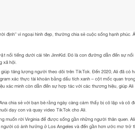
trời định” vì ngoại hình đẹp, thường chia sẻ cuộc sống hạnh phúc. 
t nổi tiếng dưới cái tên JinnKid. Đó là con đường dẫn đến sự nổi 
g xã hội.
 giúp tăng lượng người theo dõi trên TikTok. Đến 2020, Ali đã có h
agram xác thực tài khoản bằng dấu tích xanh – cột mốc quan trọng
ệu xác minh còn dẫn đến sự hợp tác với các thương hiệu, giúp Ali
, Ana chia sẻ với bạn bè rằng ngày càng cảm thấy bị cô lập và cô 
 nuôi dạy con và quay video TikTok cho Ali.
g muốn rời Virginia để được sống gần những người thân quen. Al
ững người có ảnh hưởng ở Los Angeles và đến gần hơn ước mơ trở t