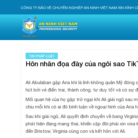
Skip
CÔNG TY BẢO VỆ CHUYÊN NGHIỆP AN NINH VIỆT NAM XIN KÍNH
to
content
TIN PHÁP LUẬT
Hôn nhân đọa đày của ngôi sao Tik
Ali Abulaban gặp Ana khi là lính không quân Mỹ đóng 
hút bởi vẻ điển trai, thành công, tư duy tốt và có sự 
Mối quan hệ của họ gặp trở ngại khi Ali giải ngũ sau 
chịu mỗi khi có ai đó bình luận về ngoại hình của An
Sau khi giải ngũ, Ali quyết định chuyển về bang Virgin
phát hiện đang mang thai, khiến cặp đôi phải xin visa
đến Bristow, Virginia cùng con và kết hôn với Ali.