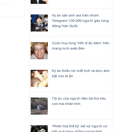
’
Vụ án săn ảnh sex trên nhóm
Telegram 100.000 người gây rúng
động Hàn Quốc
Cuộc truy lùng ‘tiến sĩ ấu dâm’ trên
mạng lưới web đen
Kỳ án thiếu nữ mất tích và bức ảnh
bắt cóc bí ẩn
Tội ác của người đàn bà thủ tiêu
con trai nhân tình
‘Phiên tòa thế kỷ’ xét xử người vợ
bắt quả tang chồng ngoại tình