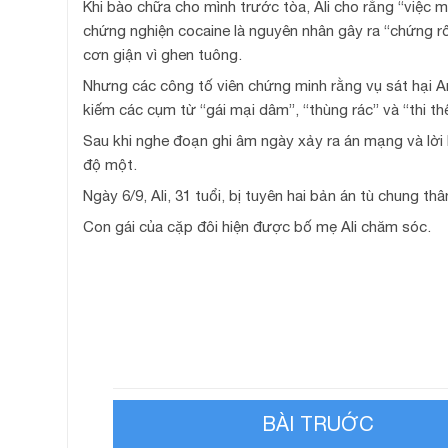
Khi bào chữa cho mình trước tòa, Ali cho rằng “việc 
chứng nghiện cocaine là nguyên nhân gây ra “chứng rố
cơn giận vì ghen tuông.
Nhưng các công tố viên chứng minh rằng vụ sát hại An
kiếm các cụm từ “gái mại dâm”, “thùng rác” và “thi th
Sau khi nghe đoạn ghi âm ngày xảy ra án mạng và lời k
độ một.
Ngày 6/9, Ali, 31 tuổi, bị tuyên hai bản án tù chung thân
Con gái của cặp đôi hiện được bố mẹ Ali chăm sóc.