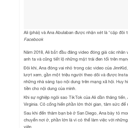
Ali (phải) và Ana Abulaban được nhận xét là “cặp đôi 
Facebook
Năm 2018, Ali bắt đầu đăng video đóng giả các nhân vậ
anh ta và cũng tiết lộ những mặt trái đen tối trên mạn
Đôi khi, Ana đóng vai nhỏ trong các video của JinnKid,
lượt xem, gần một triệu người theo dõi và được Inst
những nhà sáng tạo nội dung trên mạng xã hội. Huy hi
tiền cho nội dung của mình.
Khi sự nghiệp ngôi sao TikTok của Ali dần thăng tiến
Virginia. Cô cống hiến phần lớn thời gian, tâm sức để
Sau khi đến thăm bạn bè ở San Diego, Ana bày tỏ mon
chuyển nơi ở, phần lớn là vì có thể làm việc với nh
viên.