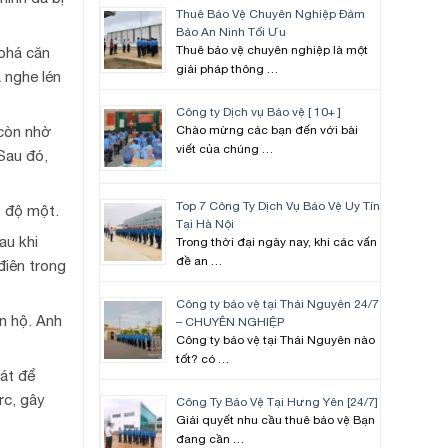
Thuê Bảo Vệ Chuyên Nghiệp Đảm
Bảo An Ninh Tối Ưu
Thuê bảo vệ chuyên nghiệp là một
 phá căn
giải pháp thông …
 nghe lén
Công ty Dịch vụ Bảo vệ [ 10+ ]
 còn nhờ
Chào mừng các bạn đến với bài
viết của chúng …
 Sau đó,
Top 7 Công Ty Dịch Vụ Bảo Vệ Uy Tín
p độ một.
Tại Hà Nội
au khi
Trong thời đại ngày nay, khi các vấn
đề an …
điên trong
Công ty bảo vệ tại Thái Nguyên 24/7
n hộ. Anh
– CHUYÊN NGHIỆP
Công ty bảo vệ tại Thái Nguyên nào
tốt? có …
sát để
ực, gây
Công Ty Bảo Vệ Tại Hưng Yên [24/7]
Giải quyết nhu cầu thuê bảo vệ Bạn
đang cần …