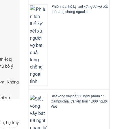
‘Phiên tòa thế kỷ’ xét xử người vợ bắt
quả tang chồng ngoại tình
hiết bị
 từ bỏ ý
ora. Không
Siết vòng vây bắt 56 nghi phạm từ
với sự
Campuchia lừa tiền hơn 1.000 người
Việt
n, họ truy