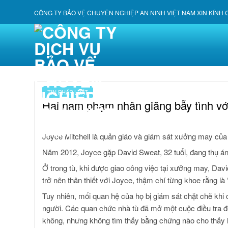
Skip
CÔNG TY BẢO VỆ CHUYÊN NGHIỆP AN NINH VIỆT NAM XIN KÍNH
to
content
TIN PHÁP LUẬT
Hai nam phạm nhân giăng bẫy tình vớ
Joyce Mitchell là quản giáo và giám sát xưởng may của
Năm 2012, Joyce gặp David Sweat, 32 tuổi, đang thụ án 
Ở trong tù, khi được giao công việc tại xưởng may, Davi
trở nên thân thiết với Joyce, thậm chí từng khoe rằng là
Tuy nhiên, mối quan hệ của họ bị giám sát chặt chẽ khi
người. Các quan chức nhà tù đã mở một cuộc điều tra 
không, nhưng không tìm thấy bằng chứng nào cho thấy hà