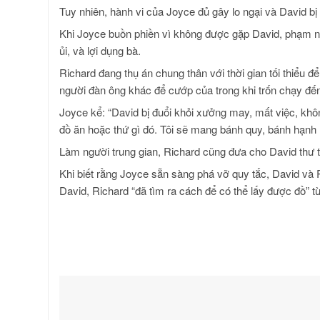
Tuy nhiên, hành vi của Joyce đủ gây lo ngại và David bị
Khi Joyce buồn phiền vì không được gặp David, phạm n
ủi, và lợi dụng bà.
Richard đang thụ án chung thân với thời gian tối thiểu đ
người đàn ông khác để cướp của trong khi trốn chạy đế
Joyce kể: “David bị đuổi khỏi xưởng may, mất việc, khô
đồ ăn hoặc thứ gì đó. Tôi sẽ mang bánh quy, bánh hạnh n
Làm người trung gian, Richard cũng đưa cho David thư t
Khi biết rằng Joyce sẵn sàng phá vỡ quy tắc, David và R
David, Richard “đã tìm ra cách để có thể lấy được đồ” 