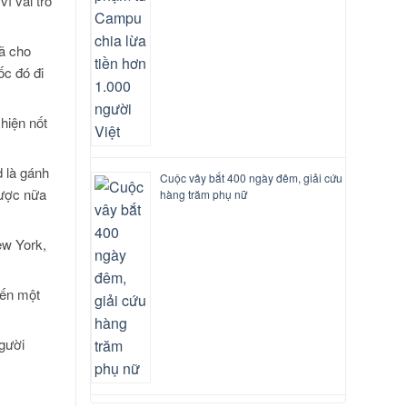
ì vai trò
đã cho
ốc đó đi
hiện nốt
d là gánh
Cuộc vây bắt 400 ngày đêm, giải cứu
được nữa
hàng trăm phụ nữ
ew York,
đến một
gười