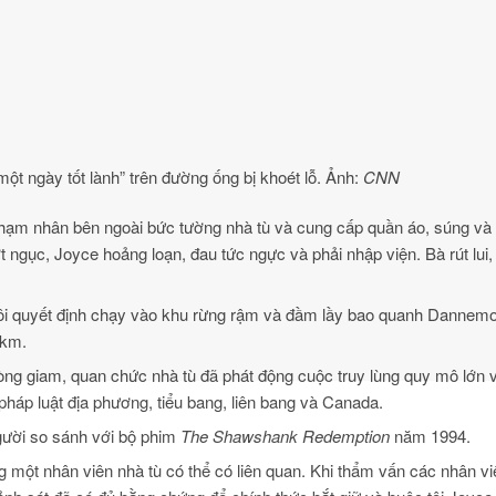
ột ngày tốt lành” trên đường ống bị khoét lỗ. Ảnh:
CNN
hạm nhân bên ngoài bức tường nhà tù và cung cấp quần áo, súng và t
 ngục, Joyce hoảng loạn, đau tức ngực và phải nhập viện. Bà rút lui,
 đôi quyết định chạy vào khu rừng rậm và đầm lầy bao quanh Dannem
 km.
òng giam, quan chức nhà tù đã phát động cuộc truy lùng quy mô lớn 
pháp luật địa phương, tiểu bang, liên bang và Canada.
người so sánh với bộ phim
The Shawshank Redemption
năm 1994.
 một nhân viên nhà tù có thể có liên quan. Khi thẩm vấn các nhân viê