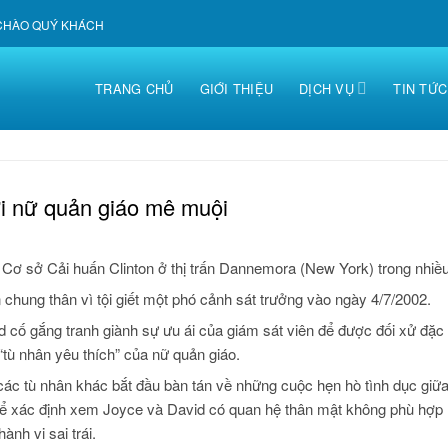
 CHÀO QUÝ KHÁCH
TRANG CHỦ
GIỚI THIỆU
DỊCH VỤ
TIN TỨC
i nữ quản giáo mê muội
 Cơ sở Cải huấn Clinton ở thị trấn Dannemora (New York) trong nhiề
chung thân vì tội giết một phó cảnh sát trưởng vào ngày 4/7/2002.
d cố gắng tranh giành sự ưu ái của giám sát viên để được đối xử đặc 
 “tù nhân yêu thích” của nữ quản giáo.
 các tù nhân khác bắt đầu bàn tán về những cuộc hẹn hò tình dục giữa
để xác định xem Joyce và David có quan hệ thân mật không phù hợp
nh vi sai trái.