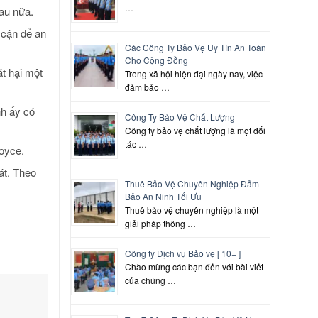
…
hau nữa.
 cận để an
Các Công Ty Bảo Vệ Uy Tín An Toàn
Cho Cộng Đồng
át hại một
Trong xã hội hiện đại ngày nay, việc
đảm bảo …
nh ấy có
Công Ty Bảo Vệ Chất Lượng
Công ty bảo vệ chất lượng là một đối
tác …
Joyce.
át. Theo
Thuê Bảo Vệ Chuyên Nghiệp Đảm
Bảo An Ninh Tối Ưu
Thuê bảo vệ chuyên nghiệp là một
giải pháp thông …
Công ty Dịch vụ Bảo vệ [ 10+ ]
Chào mừng các bạn đến với bài viết
của chúng …