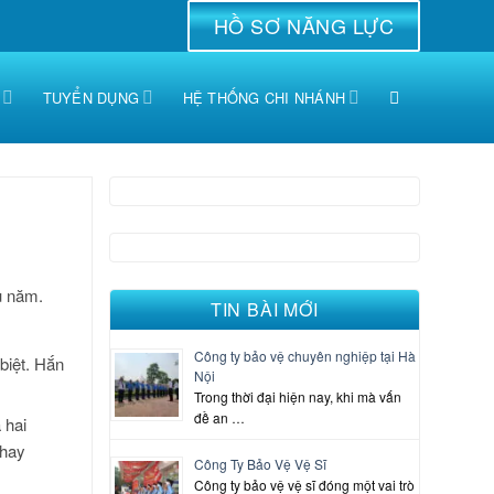
HỒ SƠ NĂNG LỰC
TUYỂN DỤNG
HỆ THỐNG CHI NHÁNH
u năm.
TIN BÀI MỚI
Công ty bảo vệ chuyên nghiệp tại Hà
biệt. Hắn
Nội
Trong thời đại hiện nay, khi mà vấn
đề an …
 hai
 hay
Công Ty Bảo Vệ Vệ Sĩ
Công ty bảo vệ vệ sĩ đóng một vai trò