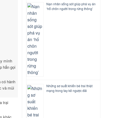
Nạn nhân sống sót giúp phá vụ án
‘hố chôn người trong rừng thông’
ấy mình
p hắn gọi
n có hành
Những sơ suất khiến bé trai thiệt
ục và mũi
mạng trong tay kẻ ngược đãi
 trại
êm khác,