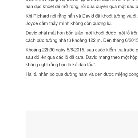
hắn đục khoét để mở rộng, rồi cưa xuyên qua mặt sau p
Khi Richard nói rằng hắn và David đã khoét tường và đ
Joyce cảm thấy mình không còn đường lui.
David phải mất hơn bốn tuần mới khoét được một lỗ tr
cách bức tường nhà tù khoảng 122 m. Đến tháng 6/2015
Khoảng 22h30 ngày 5/6/2015, sau cuộc kiểm tra trước gi
sau đó lẻn qua các lỗ đã cưa. David mang theo một hộp 
không nghĩ rằng bạn là kẻ đào tẩu”.
Hai tù nhân bò qua đường hầm và đến được miệng cống v