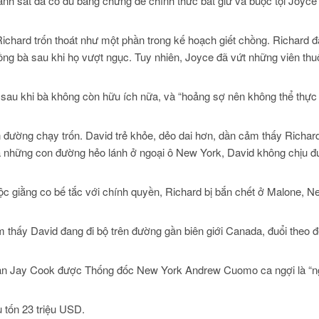
ảnh sát đã có đủ bằng chứng để chính thức bắt giữ và buộc tội Joyce v
Richard trốn thoát như một phần trong kế hoạch giết chồng. Richard 
ồng bà sau khi họ vượt ngục. Tuy nhiên, Joyce đã vứt những viên thu
sau khi bà không còn hữu ích nữa, và “hoảng sợ nên không thể thực 
rên đường chạy trốn. David trẻ khỏe, dẻo dai hơn, dần cảm thấy Richar
à những con đường hẻo lánh ở ngoại ô New York, David không chịu 
uộc giằng co bế tắc với chính quyền, Richard bị bắn chết ở Malone, N
m thấy David đang đi bộ trên đường gần biên giới Canada, đuổi theo 
quan Jay Cook được Thống đốc New York Andrew Cuomo ca ngợi là “n
 tốn 23 triệu USD.