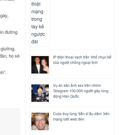
ngày,
rên đường
 giường,
đàn, họ sẽ
IP điện thoại vạch trần ‘khổ nhục kế’
của người chồng ngoại tình
nh”.
Vụ án săn ảnh sex trên nhóm
Telegram 100.000 người gây rúng
động Hàn Quốc
Cuộc truy lùng ‘tiến sĩ ấu dâm’ trên
mạng lưới web đen