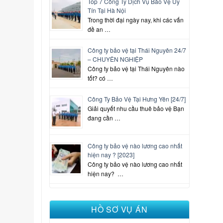
Top 7 Công Ty Dịch Vụ Bảo Vệ Uy
Tín Tại Hà Nội
Trong thời đại ngày nay, khi các vấn
đề an …
Công ty bảo vệ tại Thái Nguyên 24/7
– CHUYÊN NGHIỆP
Công ty bảo vệ tại Thái Nguyên nào
tốt? có …
Công Ty Bảo Vệ Tại Hưng Yên [24/7]
Giải quyết nhu cầu thuê bảo vệ Bạn
đang cần …
Công ty bảo vệ nào lương cao nhất
hiện nay ? [2023]
Công ty bảo vệ nào lương cao nhất
hiện nay? …
HỒ SƠ VỤ ÁN