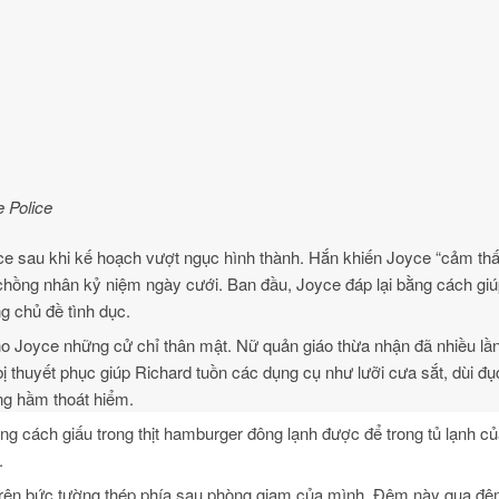
 Police
ce sau khi kế hoạch vượt ngục hình thành. Hắn khiến Joyce “cảm th
 chồng nhân kỷ niệm ngày cưới. Ban đầu, Joyce đáp lại bằng cách giú
 chủ đề tình dục.
ho Joyce những cử chỉ thân mật. Nữ quản giáo thừa nhận đã nhiều lầ
ị thuyết phục giúp Richard tuồn các dụng cụ như lưỡi cưa sắt, dùi đ
ng hầm thoát hiểm.
g cách giấu trong thịt hamburger đông lạnh được để trong tủ lạnh của
.
ỗ trên bức tường thép phía sau phòng giam của mình. Đêm này qua đ