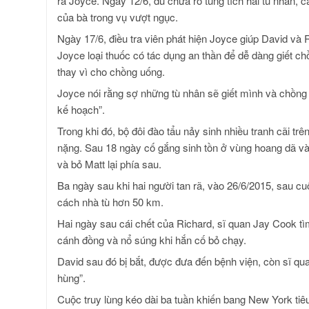
ra Joyce. Ngày 12/6, dù chưa rõ tung tích hai tù nhân, c
của bà trong vụ vượt ngục.
Ngày 17/6, điều tra viên phát hiện Joyce giúp David và 
Joyce loại thuốc có tác dụng an thần để dễ dàng giết ch
thay vì cho chồng uống.
Joyce nói rằng sợ những tù nhân sẽ giết mình và chồng 
kế hoạch”.
Trong khi đó, bộ đôi đào tẩu nảy sinh nhiều tranh cãi t
nặng. Sau 18 ngày cố gắng sinh tồn ở vùng hoang dã v
và bỏ Matt lại phía sau.
Ba ngày sau khi hai người tan rã, vào 26/6/2015, sau c
cách nhà tù hơn 50 km.
Hai ngày sau cái chết của Richard, sĩ quan Jay Cook tì
cánh đồng và nổ súng khi hắn cố bỏ chạy.
David sau đó bị bắt, được đưa đến bệnh viện, còn sĩ 
hùng”.
Cuộc truy lùng kéo dài ba tuần khiến bang New York tiêu