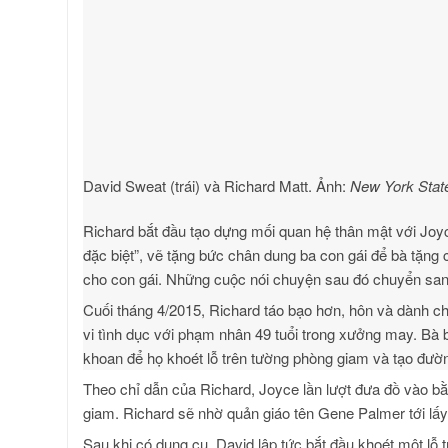
David Sweat (trái) và Richard Matt. Ảnh:
New York State
Richard bắt đầu tạo dựng mối quan hệ thân mật với Joy
đặc biệt”, vẽ tặng bức chân dung ba con gái để bà tặng
cho con gái. Những cuộc nói chuyện sau đó chuyển sang
Cuối tháng 4/2015, Richard táo bạo hơn, hôn và dành c
vi tình dục với phạm nhân 49 tuổi trong xưởng may. Bà b
khoan để họ khoét lỗ trên tường phòng giam và tạo đườ
Theo chỉ dẫn của Richard, Joyce lần lượt đưa đồ vào bằn
giam. Richard sẽ nhờ quản giáo tên Gene Palmer tới lấy
Sau khi có dụng cụ, David lập tức bắt đầu khoét một l