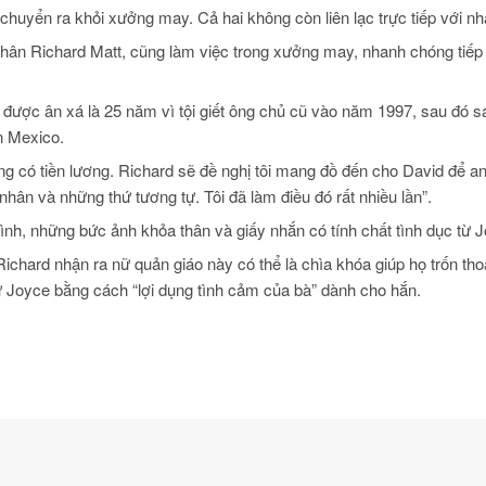
 chuyển ra khỏi xưởng may. Cả hai không còn liên lạc trực tiếp với n
hân Richard Matt, cũng làm việc trong xưởng may, nhanh chóng tiếp
ể được ân xá là 25 năm vì tội giết ông chủ cũ vào năm 1997, sau đó s
n Mexico.
ng có tiền lương. Richard sẽ đề nghị tôi mang đồ đến cho David để a
hân và những thứ tương tự. Tôi đã làm điều đó rất nhiều lần”.
ình, những bức ảnh khỏa thân và giấy nhắn có tính chất tình dục từ 
ichard nhận ra nữ quản giáo này có thể là chìa khóa giúp họ trốn tho
từ Joyce bằng cách “lợi dụng tình cảm của bà” dành cho hắn.