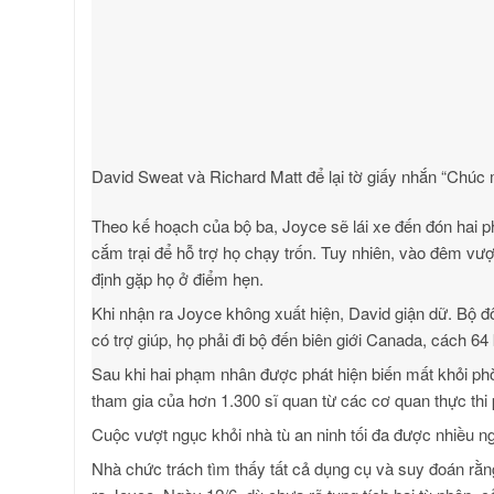
David Sweat và Richard Matt để lại tờ giấy nhắn “Chúc m
Theo kế hoạch của bộ ba, Joyce sẽ lái xe đến đón hai p
cắm trại để hỗ trợ họ chạy trốn. Tuy nhiên, vào đêm vượt
định gặp họ ở điểm hẹn.
Khi nhận ra Joyce không xuất hiện, David giận dữ. Bộ
có trợ giúp, họ phải đi bộ đến biên giới Canada, cách 64
Sau khi hai phạm nhân được phát hiện biến mất khỏi ph
tham gia của hơn 1.300 sĩ quan từ các cơ quan thực thi 
Cuộc vượt ngục khỏi nhà tù an ninh tối đa được nhiều 
Nhà chức trách tìm thấy tất cả dụng cụ và suy đoán rằng