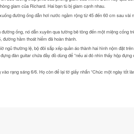
hòng giam của Richard. Hai bạn tù bị giam cạnh nhau.
i xuống đường ống dẫn hơi nước ngầm rộng từ 45 đến 60 cm sau vài 
ên đường ống, nó dẫn xuyên qua tường bê tông đến một miệng cống t
, đường hầm thoát hiểm đã hoàn thành.
ờ ngủ thường lệ, bộ đôi sắp xếp quần áo thành hai hình nộm đặt trên
đựng đàn guitar chứa đầy đồ dùng để “nếu ai đó nhìn thấy hộp đựng 
ào rạng sáng 6/6. Họ còn để lại tờ giấy nhắn “Chúc một ngày tốt là