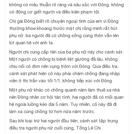
không có mâu thuẫn rõ ràng và sâu sắc với Đông, không
có động cơ giết người và điều kiện phạm tội.
Chị gái Đông biết rõ chuyện ngoại tình của em vì Đông
thường khoe khoang trước mặt chị rằng mình rất hút
phụ nữ, ba người đã có chồng sống cùng thôn vẫn lén
lút quan hệ với anh ta.
Người chị cung cấp tên của ba phụ nữ này cho cảnh sát.
Một người có chồng bị bệnh liệt giường đã lâu, không
chịu nổi cô đơn nên vụng trộm với Đông. Qua điều tra,
cảnh sát phát hiện cô này phải chăm chồng đang nhập
viện ở thị trấn vào tối 1/1, không tiếp xúc với Đông.
Một phụ nữ khác có chồng quanh năm làm thuê xa nhà
nên Đông nhân cơ hội tán tỉnh, hai người đã có mối quan
hệ ngoài luồng kéo dài 5 năm. Tuy nhiên, cô này đã đi
làm xa cùng chồng từ hơn nửa năm trước.
Sau khi loại trừ hai người đầu tiên, cảnh sát tập trung
điều tra người phụ nữ cuối cùng, Tống Lê Chi.