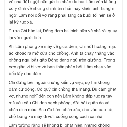
về nhà đột ngột nên gửi tin nhắn dò hỏi. Lâm vốn không
có ý định về nhưng chính tin nhắn này khiến anh ta nghi
ngờ. Lâm nói dối vợ rằng phải tăng ca buổi tối nên sẽ ở
lại ký túc xá.
Được Chi báo lại, Đông đem hai bình sữa về nhà rồi quay
lại với người tình.
Khi Lâm phóng xe máy về giữa đêm, Chi hốt hoảng mặc
áo khoác ra mở cửa cho chồng. Anh ta chạy thẳng vào
phòng ngủ, bắt gặp Đông đang ngủ trên giường. Trong
cơn giận vì bị vợ và bạn thân phản bội, Lâm chạy vào
bếp lấy dao đâm.
Chi đứng bên ngoài chứng kiến vụ việc, sợ hãi không
dám cử động. Cô quỳ xin chồng tha mạng. Dù căm ghét
vợ, nhưng nghĩ đến con nên Lâm không tiếp tục ra tay
mà yêu cầu Chi dọn sạch phòng, đốt hết quần áo và
chăn dính máu. Sau đó Lâm phân xác, cho vào bao tải,
chở bằng xe máy đi vứt xuống sông cách xa nhà.
Lâm tưởng rằng sẽ không bị phát hiện, nhưng không