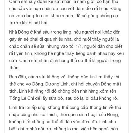
Cảnh sát suy đoán kẻ sát nhân là nam giới, có hận thù
sâu sắc với nạn nhân do các vết đâm đều rất sâu. Đông
có vóc dáng to cao, khỏe mạnh, đã cố gắng chống cự
trước khi bị sát hại.
Nhà Đông ở khá sâu trong làng, nếu người nơi khác đến
gây án sẽ phải đi qua nhiều nhà, chó nuôi thấy người lạ
chắc chắn sẽ sủa, nhưng vào tối 1/1, người dân cho biết
rất yên tĩnh, không hề nghe thấy tiếng đánh nhau hay kêu
cứu. Cảnh sát nhận định hung thủ có thể là người trong
thôn.
Ban đầu, cảnh sát không vội thông báo tin tìm thấy thi
thể cho vợ Đông, Dương Linh, chỉ hỏi chuyện Đông mất
tích. Linh kể rằng tối đó chồng đến nhà hàng xóm tên
Tống Lê Chi để lấy sữa bò, sau đó lại đi đâu không rõ.
Linh trả lời ấp úng, không thể cung cấp thông tin về thu
nhập cũng như sở thích, thói quen sinh hoạt của Đông,
không biết chồng có thể đi đâu vào đêm đó. Linh cho
biết chỉ ở nhà nội trợ, chồng lo mọi việc bên ngoài nên