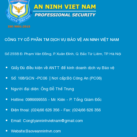
CÔNG TY CỔ PHẦN TM DỊCH VỤ BẢO VỆ AN NINH VIỆT NAM
Số 255B Đ. Phạm Văn Đồng, P. Xuân Đỉnh, Q. Bắc Từ Liêm, TP. Hà Nội
Giấy Đủ điều kiện về ANTT để kinh doanh dịch vụ Bảo vệ
Số: 168/GCN -PC06 | Nơi cấp:Bộ Công An (PC06)
Người đại diện: Ông Đỗ Thế Trung
Hotline: 0986699555 - Mr. Kiên - P. Tổng Giám Đốc
Điện thoại: (024)66 626 356 - Fax: (024)66 626 356
Email: Congtyanninhvietnam@gmail.com
Website:Baoveanninhvn.com