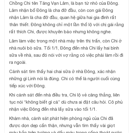
Chồng Chi tên Tăng Vạn Lâm, là bạn từ nhỏ của Đông.
Lâm nhận bố Đông là cha đỡ đầu, còn con gái Đông
nhận Lâm là cha đỡ đầu, quan hệ giữa hai gia đình rất
thân thiết. Đông không chỉ một lần thổ lộ với chị gái rằng
rất thích Chi, được khuyên bảo nhưng không nghe.
Lâm làm việc trong một nhà máy trên thị trấn, còn Chi ở
nhà nuôi bò sữa. Tối 1/1, Đông đến nhà Chi lấy hai bình
sữa về nhà, sau đó nói với vợ rằng có việc phải làm rồi đi
ra ngoài.
Cảnh sát tìm thấy hai chai sữa ở nhà Đông, xác nhận
những gì Linh nói là đúng. Chi có thể là người cuối cùng
tiếp xúc với Đông.
Khi cảnh sát đến nhà điều tra, Chi lộ vẻ căng thẳng, liên
tục nói “không biết gì cả” dù chưa ai đặt câu hỏi. Cô phủ
nhận việc Đông đến nhà lấy sữa vào tối 1/1.
Khám nhà, cảnh sát phát hiện phòng ngủ của Chi đã
được dọn dẹp cẩn thận, nhưng vẫn tìm thấy vài giọt
máu bắn trên tường và dấu máu trong cống thoát nước.