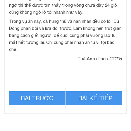
ngờ thi thể được tìm thấy trong vòng chưa đầy 24 giờ,
cũng không ngờ lộ tội nhanh như vậy.
Trong vụ án này, cả hung thủ và nạn nhân đều có lỗi. Dù
Đông phản bội và lừa dối trước, Lâm không nên trút giận
bằng cách giết người, để cuối cùng phải vướng lao tù,
mất hết tương lai. Chi cũng phải nhận án tù vì tội bao
che.
Tuệ Anh
(Theo
CCTV
)
Ảnh selfie vạch tội kẻ sát
Sai lầm khiến hacker trộm
hại nữ sinh chạy bộ
3 tỷ đô sa lưới sau 10 năm