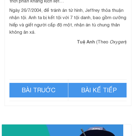
thời phản kháng kịch liệt…
Ngày 26/7/2004, để tránh án tử hình, Jeffrey thỏa thuận
nhận tội. Anh ta bị kết tội với 7 tội danh, bao gồm cưỡng
hiếp và giết người cấp độ một, nhận án tù chung thân
không ân xá.
Tuệ Anh
(Theo
Oxygen
)
Tội ác của người chồng tự
Dã tâm ‘tìm người chết
ti trước vợ
thay’ để chạy trốn gia đình