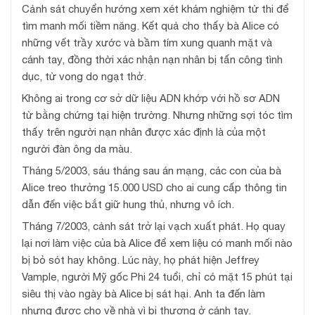
Cảnh sát chuyển hướng xem xét khám nghiệm tử thi để
tìm manh mối tiềm năng. Kết quả cho thấy bà Alice có
những vết trầy xước và bầm tím xung quanh mặt và
cánh tay, đồng thời xác nhận nạn nhân bị tấn công tình
dục, tử vong do ngạt thở.
Không ai trong cơ sở dữ liệu ADN khớp với hồ sơ ADN
từ bằng chứng tại hiện trường. Nhưng những sợi tóc tìm
thấy trên người nạn nhân được xác định là của một
người đàn ông da màu.
Tháng 5/2003, sáu tháng sau án mạng, các con của bà
Alice treo thưởng 15.000 USD cho ai cung cấp thông tin
dẫn đến việc bắt giữ hung thủ, nhưng vô ích.
Tháng 7/2003, cảnh sát trở lại vạch xuất phát. Họ quay
lại nơi làm việc của bà Alice để xem liệu có manh mối nào
bị bỏ sót hay không. Lúc này, họ phát hiện Jeffrey
Vample, người Mỹ gốc Phi 24 tuổi, chỉ có mặt 15 phút tại
siêu thị vào ngày bà Alice bị sát hại. Anh ta đến làm
nhưng được cho về nhà vì bị thương ở cánh tay.