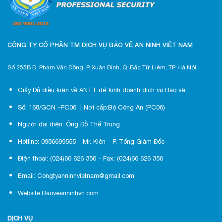
CÔNG TY CỔ PHẦN TM DỊCH VỤ BẢO VỆ AN NINH VIỆT NAM
Số 255B Đ. Phạm Văn Đồng, P. Xuân Đỉnh, Q. Bắc Từ Liêm, TP. Hà Nội
Giấy Đủ điều kiện về ANTT để kinh doanh dịch vụ Bảo vệ
Số: 168/GCN -PC06 | Nơi cấp:Bộ Công An (PC06)
Người đại diện: Ông Đỗ Thế Trung
Hotline: 0986699555 - Mr. Kiên - P. Tổng Giám Đốc
Điện thoại: (024)66 626 356 - Fax: (024)66 626 356
Email: Congtyanninhvietnam@gmail.com
Website:Baoveanninhvn.com
DỊCH VỤ