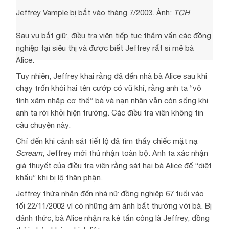
Jeffrey Vample bị bắt vào tháng 7/2003. Ảnh:
TCH
Sau vụ bắt giữ, điều tra viên tiếp tục thẩm vấn các đồng
nghiệp tại siêu thị và được biết Jeffrey rất si mê bà
Alice.
Tuy nhiên, Jeffrey khai rằng đã đến nhà bà Alice sau khi
chạy trốn khỏi hai tên cướp có vũ khí, rằng anh ta “vô
tình xâm nhập cơ thể” bà và nạn nhân vẫn còn sống khi
anh ta rời khỏi hiện trường. Các điều tra viên không tin
câu chuyện này.
Chỉ đến khi cảnh sát tiết lộ đã tìm thấy chiếc mặt nạ
Scream
, Jeffrey mới thú nhận toàn bộ. Anh ta xác nhận
giả thuyết của điều tra viên rằng sát hại bà Alice để “diệt
khẩu” khi bị lộ thân phận.
Jeffrey thừa nhận đến nhà nữ đồng nghiệp 67 tuổi vào
tối 22/11/2002 vì có những ám ảnh bất thường với bà. Bị
đánh thức, bà Alice nhận ra kẻ tấn công là Jeffrey, đồng