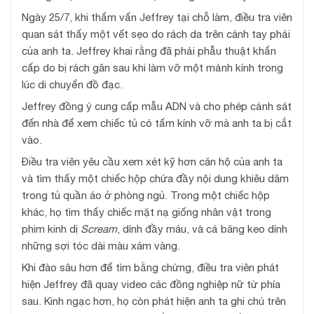
Ngày 25/7, khi thẩm vấn Jeffrey tại chỗ làm, điều tra viên
quan sát thấy một vết sẹo do rách da trên cánh tay phải
của anh ta. Jeffrey khai rằng đã phải phẫu thuật khẩn
cấp do bị rách gân sau khi làm vỡ một mảnh kính trong
lúc di chuyển đồ đạc.
Jeffrey đồng ý cung cấp mẫu ADN và cho phép cảnh sát
đến nhà để xem chiếc tủ có tấm kính vỡ mà anh ta bị cắt
vào.
Điều tra viên yêu cầu xem xét kỹ hơn căn hộ của anh ta
và tìm thấy một chiếc hộp chứa đầy nội dung khiêu dâm
trong tủ quần áo ở phòng ngủ. Trong một chiếc hộp
khác, họ tìm thấy chiếc mặt nạ giống nhân vật trong
phim kinh dị
Scream
, dính đầy máu, và cả băng keo dính
những sợi tóc dài màu xám vàng.
Khi đào sâu hơn để tìm bằng chứng, điều tra viên phát
hiện Jeffrey đã quay video các đồng nghiệp nữ từ phía
sau. Kinh ngạc hơn, họ còn phát hiện anh ta ghi chú trên