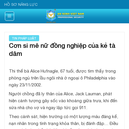
Skip
HỒ SƠ NĂNG LỰC
to
content
TIN PHÁP LUẬT
Cơn si mê nữ đồng nghiệp của kẻ tà
dâm
Thi thể bà Alice Hufnagle, 67 tuổi, được tìm thấy trong
phòng ngủ trên lầu ngôi nhà ở ngoại ô Philadelphia vào
ngày 23/11/2002.
Người chồng đã ly thân của Alice, Jack Lauman, phát
hiện cảnh tượng gây sốc vào khoảng giữa trưa, khi đến
sửa nhà cho vợ và ngay lập tức gọi 911.
Theo cảnh sát, hiện trường có một lượng máu đáng kể,
nạn nhân trong tình trạng khỏa thân, bị đánh đập… Điều