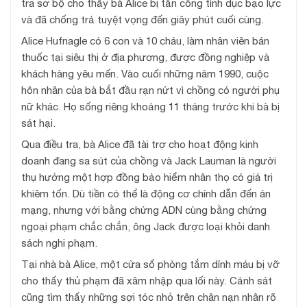
tra sơ bộ cho thấy bà Alice bị tấn công tình dục bạo lực
và đã chống trả tuyệt vọng đến giây phút cuối cùng.
Alice Hufnagle có 6 con và 10 cháu, làm nhân viên bán
thuốc tại siêu thị ở địa phương, được đồng nghiệp và
khách hàng yêu mến. Vào cuối những năm 1990, cuộc
hôn nhân của bà bắt đầu rạn nứt vì chồng có người phụ
nữ khác. Họ sống riêng khoảng 11 tháng trước khi bà bị
sát hại.
Qua điều tra, bà Alice đã tài trợ cho hoạt động kinh
doanh đang sa sút của chồng và Jack Lauman là người
thụ hưởng một hợp đồng bảo hiểm nhân thọ có giá trị
khiêm tốn. Dù tiền có thể là động cơ chính dẫn đến án
mạng, nhưng với bằng chứng ADN cùng bằng chứng
ngoại phạm chắc chắn, ông Jack được loại khỏi danh
sách nghi phạm.
Tại nhà bà Alice, một cửa sổ phòng tắm dính máu bị vỡ
cho thấy thủ phạm đã xâm nhập qua lối này. Cảnh sát
cũng tìm thấy những sợi tóc nhỏ trên chân nạn nhân rõ