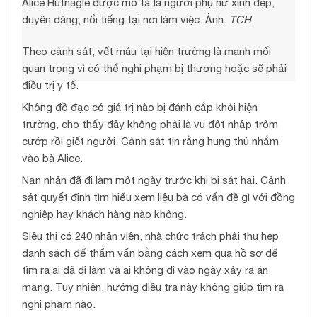
Alice Hufnagle được mô tả là người phụ nữ xinh đẹp,
duyên dáng, nổi tiếng tại nơi làm việc. Ảnh:
TCH
Theo cảnh sát, vết máu tại hiện trường là manh mối
quan trọng vì có thể nghi phạm bị thương hoặc sẽ phải
điều trị y tế.
Không đồ đạc có giá trị nào bị đánh cắp khỏi hiện
trường, cho thấy đây không phải là vụ đột nhập trộm
cướp rồi giết người. Cảnh sát tin rằng hung thủ nhắm
vào bà Alice.
Nạn nhân đã đi làm một ngày trước khi bị sát hại. Cảnh
sát quyết định tìm hiểu xem liệu bà có vấn đề gì với đồng
nghiệp hay khách hàng nào không.
Siêu thị có 240 nhân viên, nhà chức trách phải thu hẹp
danh sách để thẩm vấn bằng cách xem qua hồ sơ để
tìm ra ai đã đi làm và ai không đi vào ngày xảy ra án
mạng. Tuy nhiên, hướng điều tra này không giúp tìm ra
nghi phạm nào.