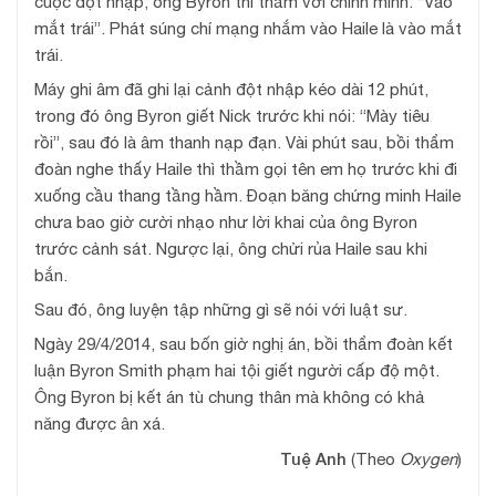
cuộc đột nhập, ông Byron thì thầm với chính mình: “Vào
mắt trái”. Phát súng chí mạng nhắm vào Haile là vào mắt
trái.
Máy ghi âm đã ghi lại cảnh đột nhập kéo dài 12 phút,
trong đó ông Byron giết Nick trước khi nói: “Mày tiêu
rồi”, sau đó là âm thanh nạp đạn. Vài phút sau, bồi thẩm
đoàn nghe thấy Haile thì thầm gọi tên em họ trước khi đi
xuống cầu thang tầng hầm. Đoạn băng chứng minh Haile
chưa bao giờ cười nhạo như lời khai của ông Byron
trước cảnh sát. Ngược lại, ông chửi rủa Haile sau khi
bắn.
Sau đó, ông luyện tập những gì sẽ nói với luật sư.
Ngày 29/4/2014, sau bốn giờ nghị án, bồi thẩm đoàn kết
luận Byron Smith phạm hai tội giết người cấp độ một.
Ông Byron bị kết án tù chung thân mà không có khả
năng được ân xá.
Tuệ Anh
(Theo
Oxygen
)