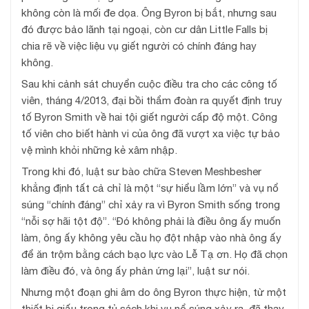
không còn là mối đe dọa. Ông Byron bị bắt, nhưng sau
đó được bảo lãnh tại ngoại, còn cư dân Little Falls bị
chia rẽ về việc liệu vụ giết người có chính đáng hay
không.
Sau khi cảnh sát chuyển cuộc điều tra cho các công tố
viên, tháng 4/2013, đại bồi thẩm đoàn ra quyết định truy
tố Byron Smith về hai tội giết người cấp độ một. Công
tố viên cho biết hành vi của ông đã vượt xa việc tự bảo
vệ mình khỏi những kẻ xâm nhập.
Trong khi đó, luật sư bào chữa Steven Meshbesher
khẳng định tất cả chỉ là một “sự hiểu lầm lớn” và vụ nổ
súng “chính đáng” chỉ xảy ra vì Byron Smith sống trong
“nỗi sợ hãi tột độ”. “Đó không phải là điều ông ấy muốn
làm, ông ấy không yêu cầu họ đột nhập vào nhà ông ấy
để ăn trộm bằng cách bạo lực vào Lễ Tạ ơn. Họ đã chọn
làm điều đó, và ông ấy phản ứng lại”, luật sư nói.
Nhưng một đoạn ghi âm do ông Byron thực hiện, từ một
thiết bị giấu trong tủ sách khi vụ nổ súng xảy ra, đã thay