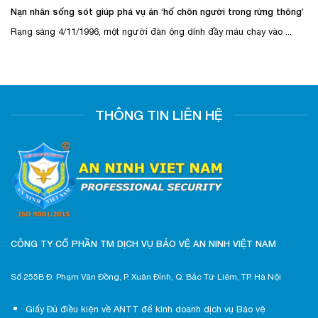
Nạn nhân sống sót giúp phá vụ án ‘hố chôn người trong rừng thông’
Rạng sáng 4/11/1996, một người đàn ông dính đầy máu chạy vào ...
THÔNG TIN LIÊN HỆ
CÔNG TY CỔ PHẦN TM DỊCH VỤ BẢO VỆ AN NINH VIỆT NAM
Số 255B Đ. Phạm Văn Đồng, P. Xuân Đỉnh, Q. Bắc Từ Liêm, TP. Hà Nội
Giấy Đủ điều kiện về ANTT để kinh doanh dịch vụ Bảo vệ