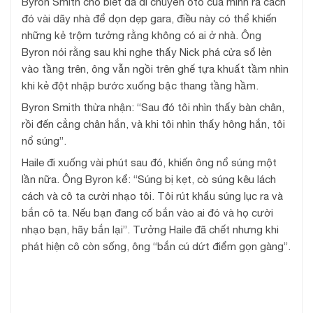
Byron Smith cho biết đã di chuyển ôtô của mình ra cách
đó vài dãy nhà để dọn dẹp gara, điều này có thể khiến
những kẻ trộm tưởng rằng không có ai ở nhà. Ông
Byron nói rằng sau khi nghe thấy Nick phá cửa sổ lẻn
vào tầng trên, ông vẫn ngồi trên ghế tựa khuất tầm nhìn
khi kẻ đột nhập bước xuống bậc thang tầng hầm.
Byron Smith thừa nhận: “Sau đó tôi nhìn thấy bàn chân,
rồi đến cẳng chân hắn, và khi tôi nhìn thấy hông hắn, tôi
nổ súng”.
Haile đi xuống vài phút sau đó, khiến ông nổ súng một
lần nữa. Ông Byron kể: “Súng bị kẹt, cò súng kêu lách
cách và cô ta cười nhạo tôi. Tôi rút khẩu súng lục ra và
bắn cô ta. Nếu bạn đang cố bắn vào ai đó và họ cười
nhạo bạn, hãy bắn lại”. Tưởng Haile đã chết nhưng khi
phát hiện cô còn sống, ông “bắn cú dứt điểm gọn gàng”.