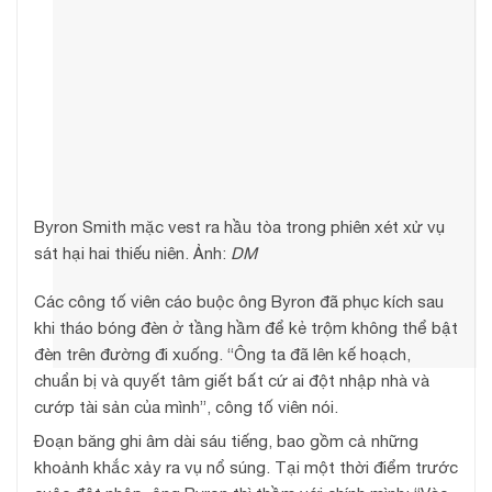
Byron Smith mặc vest ra hầu tòa trong phiên xét xử vụ
sát hại hai thiếu niên. Ảnh:
DM
Các công tố viên cáo buộc ông Byron đã phục kích sau
khi tháo bóng đèn ở tầng hầm để kẻ trộm không thể bật
đèn trên đường đi xuống. “Ông ta đã lên kế hoạch,
chuẩn bị và quyết tâm giết bất cứ ai đột nhập nhà và
cướp tài sản của mình”, công tố viên nói.
Đoạn băng ghi âm dài sáu tiếng, bao gồm cả những
khoảnh khắc xảy ra vụ nổ súng. Tại một thời điểm trước