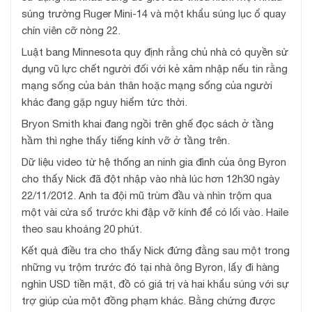
súng trường Ruger Mini-14 và một khẩu súng lục ổ quay
chín viên cỡ nòng 22.
Luật bang Minnesota quy định rằng chủ nhà có quyền sử
dụng vũ lực chết người đối với kẻ xâm nhập nếu tin rằng
mạng sống của bản thân hoặc mạng sống của người
khác đang gặp nguy hiểm tức thời.
Bryon Smith khai đang ngồi trên ghế đọc sách ở tầng
hầm thì nghe thấy tiếng kính vỡ ở tầng trên.
Dữ liệu video từ hệ thống an ninh gia đình của ông Byron
cho thấy Nick đã đột nhập vào nhà lúc hơn 12h30 ngày
22/11/2012. Anh ta đội mũ trùm đầu và nhìn trộm qua
một vài cửa sổ trước khi đập vỡ kính để có lối vào. Haile
theo sau khoảng 20 phút.
Kết quả điều tra cho thấy Nick đứng đằng sau một trong
những vụ trộm trước đó tại nhà ông Byron, lấy đi hàng
nghìn USD tiền mặt, đồ có giá trị và hai khẩu súng với sự
trợ giúp của một đồng phạm khác. Bằng chứng được