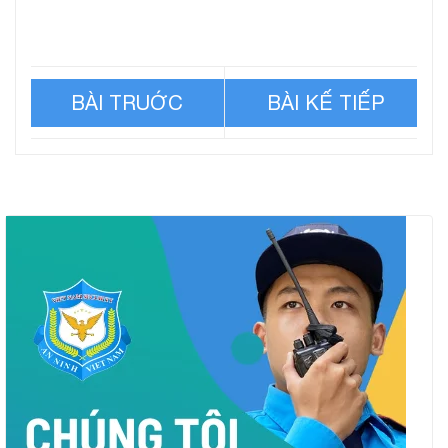
Kỳ án khách ‘không lộ mặt’
Ba ngày bắt cóc con trai
thuê phòng 14 năm giấu thi
của ca sĩ vĩ đại nhất thế kỷ
thể người tình
20