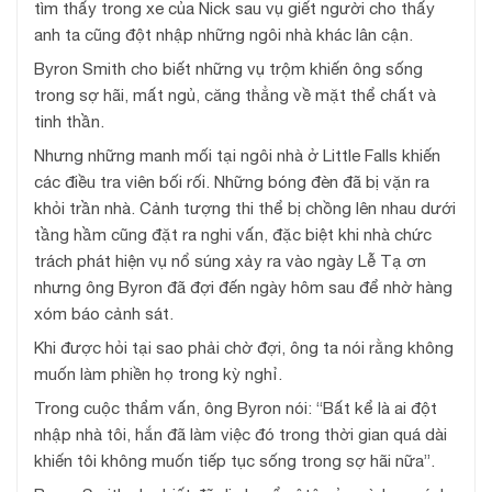
tìm thấy trong xe của Nick sau vụ giết người cho thấy
anh ta cũng đột nhập những ngôi nhà khác lân cận.
Byron Smith cho biết những vụ trộm khiến ông sống
trong sợ hãi, mất ngủ, căng thẳng về mặt thể chất và
tinh thần.
Nhưng những manh mối tại ngôi nhà ở Little Falls khiến
các điều tra viên bối rối. Những bóng đèn đã bị vặn ra
khỏi trần nhà. Cảnh tượng thi thể bị chồng lên nhau dưới
tầng hầm cũng đặt ra nghi vấn, đặc biệt khi nhà chức
trách phát hiện vụ nổ súng xảy ra vào ngày Lễ Tạ ơn
nhưng ông Byron đã đợi đến ngày hôm sau để nhờ hàng
xóm báo cảnh sát.
Khi được hỏi tại sao phải chờ đợi, ông ta nói rằng không
muốn làm phiền họ trong kỳ nghỉ.
Trong cuộc thẩm vấn, ông Byron nói: “Bất kể là ai đột
nhập nhà tôi, hắn đã làm việc đó trong thời gian quá dài
khiến tôi không muốn tiếp tục sống trong sợ hãi nữa”.