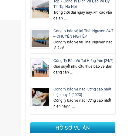
Top 7 Công Ty Dịch Vụ Bảo Vệ Uy
Tín Tại Hà Nội
Trong thời đại ngày nay, khi các vấn
đề an …
Công ty bảo vệ tại Thái Nguyên 24/7
– CHUYÊN NGHIỆP
Công ty bảo vệ tại Thái Nguyên nào
tốt? có …
Công Ty Bảo Vệ Tại Hưng Yên [24/7]
Giải quyết nhu cầu thuê bảo vệ Bạn
đang cần …
Công ty bảo vệ nào lương cao nhất
hiện nay ? [2023]
Công ty bảo vệ nào lương cao nhất
hiện nay? …
HỒ SƠ VỤ ÁN