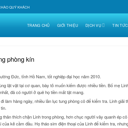
 CHÀO QUÝ KHÁCH
TRANG CHỦ
GIỚI THIỆU
DỊCH VỤ
TIN TỨC
ng phòng kín
hường Đức, tỉnh Hồ Nam, tốt nghiệp đại học năm 2010.
ng lặt vặt tại cơ quan, bày tỏ muốn kiếm được nhiều tiền. Bố mẹ Linh 
 nhất, đã có người ở quê họ tiền mất tật mang.
đi làm hàng ngày, nhiều lần lục tung phòng cô để kiểm tra. Linh giải t
tin.
g thân thích chặn Linh trong phòng, hơn chục người vây quanh ép c
ại của kẻ cầm đầu. Họ tháo sim điện thoại của Linh để kiểm tra, như