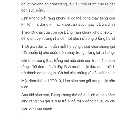
chỉ được cho ăn cơm trắng, lâu lâu mới được cho ra hành 
còn sức sống.
Linh không biết rằng không ai có thể nghe thấy tiếng kê
khi tới nhà Bằng vì thấy khóa cửa suốt ngày, cả gia đình
Theo lời khai của con gái Bằng, hắn không cho phép Li
để lộ chuyện trong nhà có một phụ nữ sống ở tầng hai cho
Thời gian dài, Linh dần mất hy vọng thoát khỏi phòng gi
“để chuẩn bị cho cuộc trốn chạy trong tương lai”, nhưn
Khi Linh mang thai, Bằng nói nếu sinh con trai, hắn sẽ th
rằng: “Tôi đem cô về đây là vì muốn một đứa con trai”.
trở thành đồng phạm. Cả hai biết những gì cô phải chị
Một đêm tháng 10/2010, Linh sinh con gái trong một că
viện.
Sau khi sinh con, Bằng không thả cô đi. Linh cũng không
làng rằng con gái là đứa trẻ bị bỏ rơi ở cổng chùa, vợ c
Cầu cứu bất thành