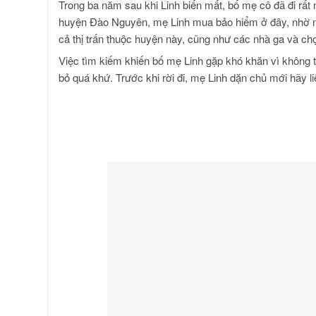
Trong ba năm sau khi Linh biến mất, bố mẹ cô đã đi rất n
huyện Đào Nguyên, mẹ Linh mua bảo hiểm ở đây, nhờ nhâ
cả thị trấn thuộc huyện này, cũng như các nhà ga và ch
Việc tìm kiếm khiến bố mẹ Linh gặp khó khăn vì không 
bỏ quá khứ. Trước khi rời đi, mẹ Linh dặn chủ mới hãy l