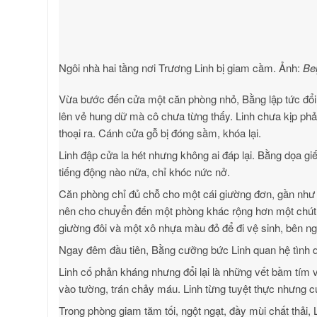
Ngôi nhà hai tầng nơi Trương Linh bị giam cầm. Ảnh:
Be
Vừa bước đến cửa một căn phòng nhỏ, Bằng lập tức đổi 
lên vẻ hung dữ mà cô chưa từng thấy. Linh chưa kịp phản 
thoại ra. Cánh cửa gỗ bị đóng sầm, khóa lại.
Linh đập cửa la hét nhưng không ai đáp lại. Bằng dọa gi
tiếng động nào nữa, chỉ khóc nức nở.
Căn phòng chỉ đủ chỗ cho một cái giường đơn, gần như 
nên cho chuyển đến một phòng khác rộng hơn một chút, c
giường đôi và một xô nhựa màu đỏ để đi vệ sinh, bên ng
Ngay đêm đầu tiên, Bằng cưỡng bức Linh quan hệ tình dụ
Linh cố phản kháng nhưng đổi lại là những vết bầm tím v
vào tường, trán chảy máu. Linh từng tuyệt thực nhưng cu
Trong phòng giam tăm tối, ngột ngạt, đầy mùi chất thải,