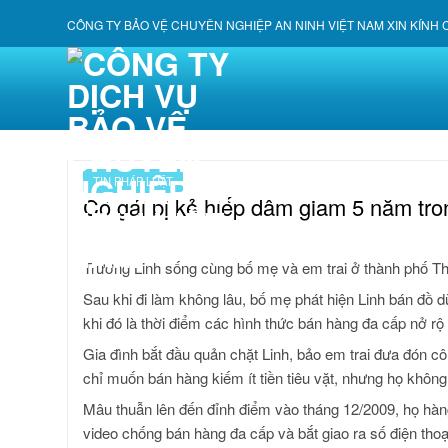
Skip
CÔNG TY BẢO VỆ CHUYÊN NGHIỆP AN NINH VIỆT NAM XIN KÍNH
to
content
TIN PHÁP LUẬT
Cô gái bị kẻ hiếp dâm giam 5 năm tro
Trương Linh sống cùng bố mẹ và em trai ở thành phố T
Sau khi đi làm không lâu, bố mẹ phát hiện Linh bán đồ dù
khi đó là thời điểm các hình thức bán hàng đa cấp nở rộ
Gia đình bắt đầu quản chặt Linh, bảo em trai đưa đón cô 
chỉ muốn bán hàng kiếm ít tiền tiêu vặt, nhưng họ không 
Mâu thuẫn lên đến đỉnh điểm vào tháng 12/2009, họ hàn
video chống bán hàng đa cấp và bắt giao ra số điện tho