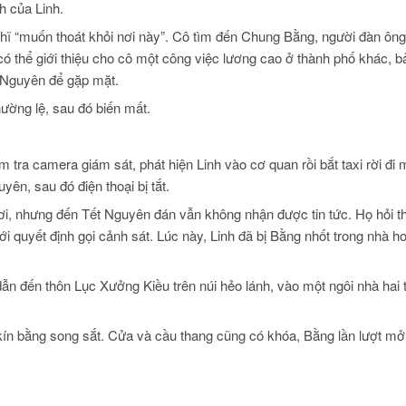
ch của Linh.
ghĩ “muốn thoát khỏi nơi này”. Cô tìm đến Chung Bằng, người đàn ông
i có thể giới thiệu cho cô một công việc lương cao ở thành phố khác, b
o Nguyên để gặp mặt.
hường lệ, sau đó biến mất.
 tra camera giám sát, phát hiện Linh vào cơ quan rồi bắt taxi rời đi 
ên, sau đó điện thoại bị tắt.
ơi, nhưng đến Tết Nguyên đán vẫn không nhận được tin tức. Họ hỏi 
i quyết định gọi cảnh sát. Lúc này, Linh đã bị Bằng nhốt trong nhà h
dẫn đến thôn Lục Xưởng Kiều trên núi hẻo lánh, vào một ngôi nhà hai
 kín bằng song sắt. Cửa và cầu thang cũng có khóa, Bằng lần lượt mở