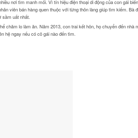
hiều nơi tìm manh mối. Vì tín hiệu điện thoại di động của con gái biế
n viên bán hàng quen thuộc với từng thôn làng giúp tìm kiếm. Bà đ
ợ sầm uất nhất.
thể chăm lo làm ăn. Năm 2013, con trai kết hôn, họ chuyển đến nhà 
iên hệ ngay nếu có cô gái nào đến tìm.