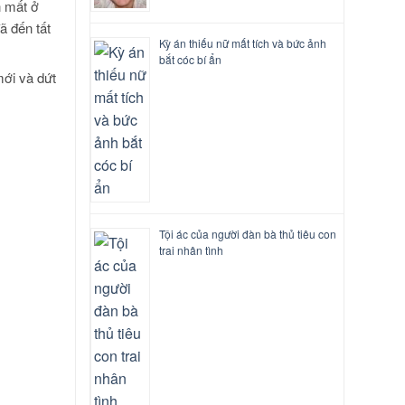
n mất ở
ã đến tất
Kỳ án thiếu nữ mất tích và bức ảnh
bắt cóc bí ẩn
mới và dứt
Tội ác của người đàn bà thủ tiêu con
trai nhân tình