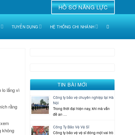
HỒ SƠ NĂNG LỰC
TUYỂN DỤNG
HỆ THỐNG CHI NHÁNH
TIN BÀI MỚI
lo lắng vì
Công ty bảo vệ chuyên nghiệp tại Hà
Nội
hích rằng
Trong thời đại hiện nay, khi mà vấn
đề an …
ô xem
Công Ty Bảo Vệ Vệ Sĩ
ng không
Công ty bảo vệ vệ sĩ đóng một vai trò