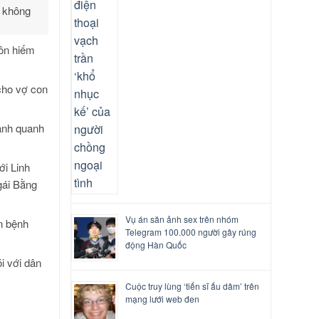
, không
hôn hiếm
cho vợ con
oanh quanh
ới Linh
gái Bằng
Vụ án săn ảnh sex trên nhóm
n bệnh
Telegram 100.000 người gây rúng
động Hàn Quốc
i với dân
Cuộc truy lùng ‘tiến sĩ ấu dâm’ trên
mạng lưới web đen