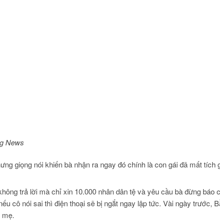
ng News
g giọng nói khiến bà nhận ra ngay đó chính là con gái đã mất tích 
không trả lời mà chỉ xin 10.000 nhân dân tệ và yêu cầu bà đừng báo 
 cô nói sai thì điện thoại sẽ bị ngắt ngay lập tức. Vài ngày trước, B
u mẹ.