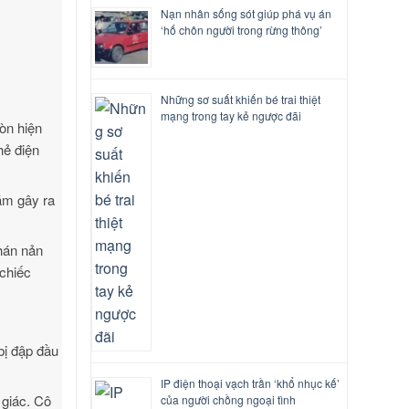
Nạn nhân sống sót giúp phá vụ án
‘hố chôn người trong rừng thông’
Những sơ suất khiến bé trai thiệt
mạng trong tay kẻ ngược đãi
òn hiện
hẻ điện
dám gây ra
hán nản
 chiếc
bị đập đầu
IP điện thoại vạch trần ‘khổ nhục kế’
 giác. Cô
của người chồng ngoại tình