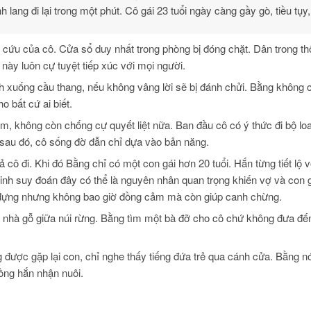
lang đi lại trong một phút. Cô gái 23 tuổi ngày càng gầy gò, tiều tụy
u cứu của cô. Cửa sổ duy nhất trong phòng bị đóng chặt. Dân trong t
 này luôn cự tuyệt tiếp xúc với mọi người.
nh xuống cầu thang, nếu không vâng lời sẽ bị đánh chửi. Bằng không 
 bất cứ ai biết.
am, không còn chống cự quyết liệt nữa. Ban đầu cô có ý thức đi bộ l
g sau đó, cô sống đờ đẫn chỉ dựa vào bản năng.
ả cô đi. Khi đó Bằng chỉ có một con gái hơn 20 tuổi. Hắn từng tiết lộ v
 Linh suy đoán đây có thể là nguyên nhân quan trọng khiến vợ và con 
u đựng nhưng không bao giờ đồng cảm mà còn giúp canh chừng.
n nhà gỗ giữa núi rừng. Bằng tìm một bà đỡ cho cô chứ không đưa đế
 được gặp lại con, chỉ nghe thấy tiếng đứa trẻ qua cánh cửa. Bằng nó
hồng hắn nhận nuôi.