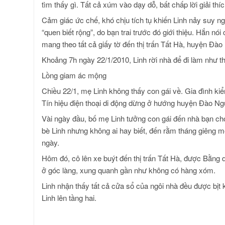
tìm thấy gì. Tất cả xúm vào dạy dỗ, bất chấp lời giải thí
Cảm giác ức chế, khó chịu tích tụ khiến Linh nảy suy n
“quen biết rộng”, do bạn trai trước đó giới thiệu. Hắn nó
mang theo tất cả giấy tờ đến thị trấn Tất Hà, huyện Đà
Khoảng 7h ngày 22/1/2010, Linh rời nhà để đi làm như t
Lồng giam ác mộng
Chiều 22/1, mẹ Linh không thấy con gái về. Gia đình kiểm
Tín hiệu điện thoại di động dừng ở hướng huyện Đào Nguy
Vài ngày đầu, bố mẹ Linh tưởng con gái đến nhà bạn ch
bè Linh nhưng không ai hay biết, đến rằm tháng giêng mớ
ngày.
Hôm đó, cô lên xe buýt đến thị trấn Tất Hà, được Bằng 
ở góc làng, xung quanh gần như không có hàng xóm.
Linh nhận thấy tất cả cửa sổ của ngôi nhà đều được bịt
Linh lên tầng hai.