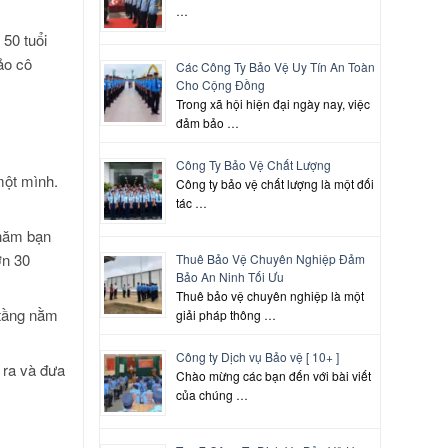
…
 50 tuổi
ảo cô
Các Công Ty Bảo Vệ Uy Tín An Toàn
Cho Cộng Đồng
Trong xã hội hiện đại ngày nay, việc
đảm bảo …
Công Ty Bảo Vệ Chất Lượng
một mình.
Công ty bảo vệ chất lượng là một đối
tác …
thăm bạn
ơn 30
Thuê Bảo Vệ Chuyên Nghiệp Đảm
Bảo An Ninh Tối Ưu
Thuê bảo vệ chuyên nghiệp là một
 tầng nằm
giải pháp thông …
Công ty Dịch vụ Bảo vệ [ 10+ ]
 ra và đưa
Chào mừng các bạn đến với bài viết
của chúng …