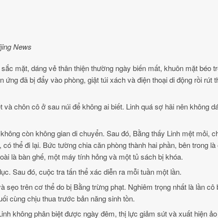
ijing News
sắc mặt, dáng vẻ thân thiện thường ngày biến mất, khuôn mặt béo tr
ứng đã bị đẩy vào phòng, giật túi xách và điện thoại di động rồi rút t
ết và chôn cô ở sau núi để không ai biết. Linh quá sợ hãi nên không 
không còn không gian di chuyển. Sau đó, Bằng thấy Linh mệt mỏi, c
ó thể đi lại. Bức tường chia căn phòng thành hai phần, bên trong là
oài là bàn ghế, một máy tính hỏng và một tủ sách bị khóa.
c. Sau đó, cuộc tra tấn thể xác diễn ra mỗi tuần một lần.
à sẹo trên cơ thể do bị Bằng trừng phạt. Nghiêm trọng nhất là lần cô 
ối cùng chịu thua trước bản năng sinh tồn.
 Linh không phân biệt được ngày đêm, thị lực giảm sút và xuất hiện ảo