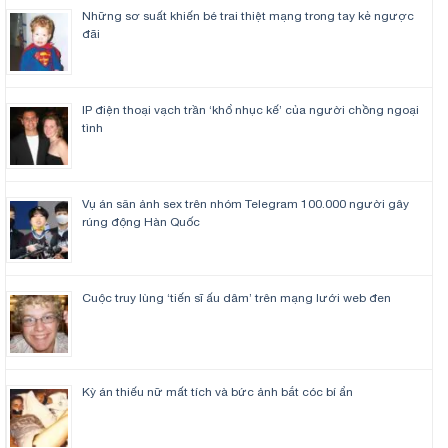
Những sơ suất khiến bé trai thiệt mạng trong tay kẻ ngược
đãi
IP điện thoại vạch trần ‘khổ nhục kế’ của người chồng ngoại
tình
Vụ án săn ảnh sex trên nhóm Telegram 100.000 người gây
rúng động Hàn Quốc
Cuộc truy lùng ‘tiến sĩ ấu dâm’ trên mạng lưới web đen
Kỳ án thiếu nữ mất tích và bức ảnh bắt cóc bí ẩn