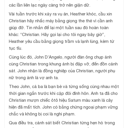
các lần liên lạc ngày càng trở nên giận dữ.
Vài tuần trước khi xảy ra vụ án, Heather khóc, cầu xin
Christian hãy nhấc máy bằng giọng the thé vì cần anh
giúp đỡ. Tin nhắn để lại một tuần sau đó hoàn toàn
khác: “Christian. Hãy gọi lại cho tôi ngay bây giờ”,
Heather yêu cầu bằng giọng trầm và lạnh lùng, kèm từ
tục tĩu.
Cùng lúc đó, John D’Angelo, người đàn ông chụp ảnh
cùng Christian trong khung ảnh bị đập vỡ, đến đồn cảnh
sát. John nhận là đồng nghiệp của Christian, người phụ
nữ trong ảnh là vợ anh ta.
Theo John, cả ba là bạn bè và từng sống cùng nhau một
thời gian ngắn trước khi cặp đôi đính hôn. Anh ta đã cho
Christian mượn chiếc ôtô hiệu Saturn màu xanh lá cây
hiện đã mất tích. John có bằng chứng ngoại phạm vững
chắc và không bị coi là nghi phạm.
Qua điều tra, cảnh sát biết Christian từng hẹn hò trong