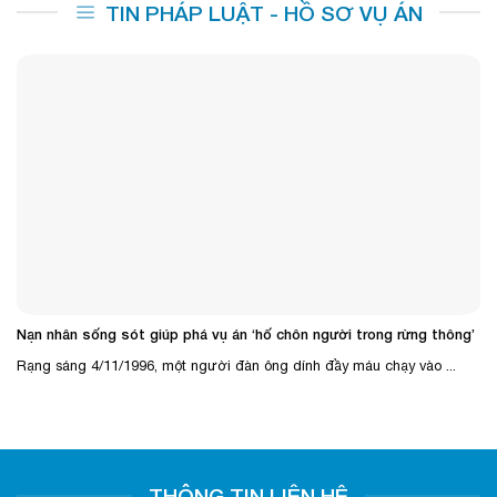
TIN PHÁP LUẬT - HỒ SƠ VỤ ÁN
Nạn nhân sống sót giúp phá vụ án ‘hố chôn người trong rừng thông’
Rạng sáng 4/11/1996, một người đàn ông dính đầy máu chạy vào ...
THÔNG TIN LIÊN HỆ