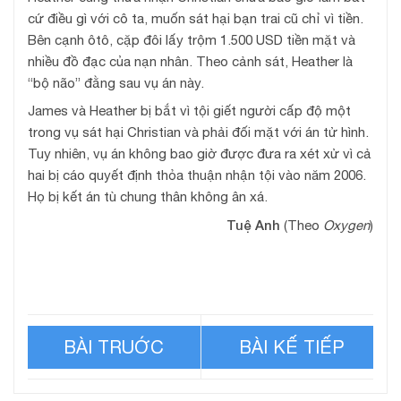
cứ điều gì với cô ta, muốn sát hại bạn trai cũ chỉ vì tiền.
Bên cạnh ôtô, cặp đôi lấy trộm 1.500 USD tiền mặt và
nhiều đồ đạc của nạn nhân. Theo cảnh sát, Heather là
“bộ não” đằng sau vụ án này.
James và Heather bị bắt vì tội giết người cấp độ một
trong vụ sát hại Christian và phải đối mặt với án tử hình.
Tuy nhiên, vụ án không bao giờ được đưa ra xét xử vì cả
hai bị cáo quyết định thỏa thuận nhận tội vào năm 2006.
Họ bị kết án tù chung thân không ân xá.
Tuệ Anh
(Theo
Oxygen
)
Sự phản trắc của nghịch
Sát nhân xảo trá thoát án