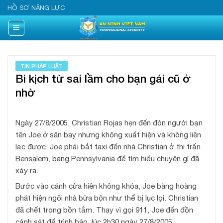
Skip
HỒ SƠ NĂNG LỰC
to
content
TIN PHÁP LUẬT
Bi kịch từ sai lầm cho bạn gái cũ ở
nhờ
Ngày 27/8/2005, Christian Rojas hẹn đến đón người bạn
tên Joe ở sân bay nhưng không xuất hiện và không liên
lạc được. Joe phải bắt taxi đến nhà Christian ở thị trấn
Bensalem, bang Pennsylvania để tìm hiểu chuyện gì đã
xảy ra.
Bước vào cánh cửa hiên không khóa, Joe bàng hoàng
phát hiện ngôi nhà bừa bộn như thể bị lục lọi. Christian
đã chết trong bồn tắm. Thay vì gọi 911, Joe đến đồn
cảnh sát để trình báo, lúc 2h30 ngày 27/8/2005.