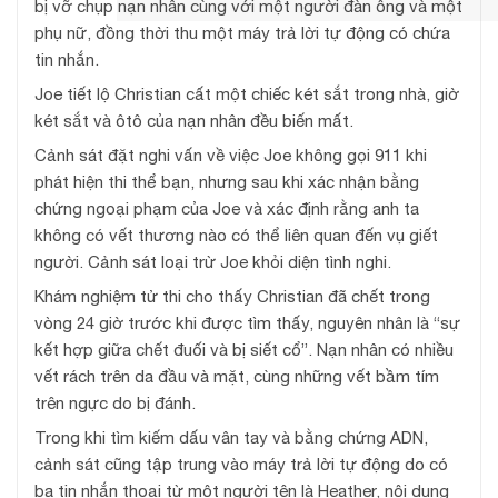
bị vỡ chụp nạn nhân cùng với một người đàn ông và một
phụ nữ, đồng thời thu một máy trả lời tự động có chứa
tin nhắn.
Joe tiết lộ Christian cất một chiếc két sắt trong nhà, giờ
két sắt và ôtô của nạn nhân đều biến mất.
Cảnh sát đặt nghi vấn về việc Joe không gọi 911 khi
phát hiện thi thể bạn, nhưng sau khi xác nhận bằng
chứng ngoại phạm của Joe và xác định rằng anh ta
không có vết thương nào có thể liên quan đến vụ giết
người. Cảnh sát loại trừ Joe khỏi diện tình nghi.
Khám nghiệm tử thi cho thấy Christian đã chết trong
vòng 24 giờ trước khi được tìm thấy, nguyên nhân là “sự
kết hợp giữa chết đuối và bị siết cổ”. Nạn nhân có nhiều
vết rách trên da đầu và mặt, cùng những vết bầm tím
trên ngực do bị đánh.
Trong khi tìm kiếm dấu vân tay và bằng chứng ADN,
cảnh sát cũng tập trung vào máy trả lời tự động do có
ba tin nhắn thoại từ một người tên là Heather, nội dung