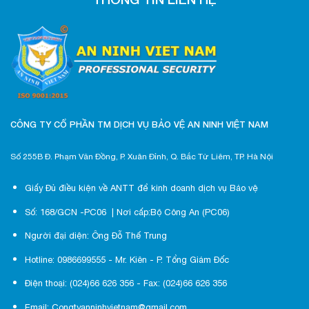
CÔNG TY CỔ PHẦN TM DỊCH VỤ BẢO VỆ AN NINH VIỆT NAM
Số 255B Đ. Phạm Văn Đồng, P. Xuân Đỉnh, Q. Bắc Từ Liêm, TP. Hà Nội
Giấy Đủ điều kiện về ANTT để kinh doanh dịch vụ Bảo vệ
Số: 168/GCN -PC06 | Nơi cấp:Bộ Công An (PC06)
Người đại diện: Ông Đỗ Thế Trung
Hotline: 0986699555 - Mr. Kiên - P. Tổng Giám Đốc
Điện thoại: (024)66 626 356 - Fax: (024)66 626 356
Email: Congtyanninhvietnam@gmail.com