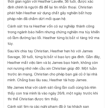
thời gian ngắn với Heather Lavelle, 36 tuổi, được xác
định chính là người đã để lại tin nhắn thoại. Christian
phát hiện Heather sử dụng chất gây nghiện bất hợp
pháp nên đã chấm dứt mối quan hệ.
Cảnh sát tra ra Heather vốn có sự nghiệp thành công
trong ngành bảo hiểm nhưng chứng nghiện ma túy khiến
cô lầm đường lạc lối. Heather từng bị bắt vì tàng trữ ma
túy.
Sau khi chia tay Christian, Heather hẹn hò với James
Savage, 39 tuổi, từng bị bắt vì bạo lực gia đình. Gần đây,
Heather mất việc làm và bị James bạo hành, không còn
nơi nương nhờ nên cầu xin Christian giúp đỡ. Một tuần
trước án mạng, Christian cho phép bạn gái cũ ở lại nhà
mình. Chẳng bao lâu sau, Heather tái hợp James.
Mẹ James khai với cảnh sát rằng lần cuối cùng bà nhìn
thấy con trai mình là vào ngày 26/8, một ngày trước khi
thi thể Christian được tìm thấy.
Cảnh sát tìm ra các nghi phạm đã ở tại khách sạn