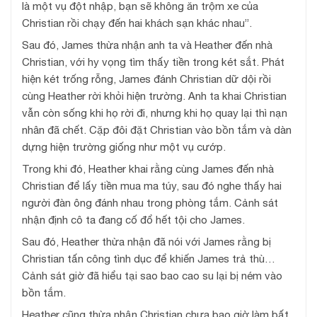
là một vụ đột nhập, bạn sẽ không ăn trộm xe của
Christian rồi chạy đến hai khách sạn khác nhau”.
Sau đó, James thừa nhận anh ta và Heather đến nhà
Christian, với hy vọng tìm thấy tiền trong két sắt. Phát
hiện két trống rỗng, James đánh Christian dữ dội rồi
cùng Heather rời khỏi hiện trường. Anh ta khai Christian
vẫn còn sống khi họ rời đi, nhưng khi họ quay lại thì nạn
nhân đã chết. Cặp đôi đặt Christian vào bồn tắm và dàn
dựng hiện trường giống như một vụ cướp.
Trong khi đó, Heather khai rằng cùng James đến nhà
Christian để lấy tiền mua ma túy, sau đó nghe thấy hai
người đàn ông đánh nhau trong phòng tắm. Cảnh sát
nhận định cô ta đang cố đổ hết tội cho James.
Sau đó, Heather thừa nhận đã nói với James rằng bị
Christian tấn công tình dục để khiến James trả thù…
Cảnh sát giờ đã hiểu tại sao bao cao su lại bị ném vào
bồn tắm.
Heather cũng thừa nhận Christian chưa bao giờ làm bất