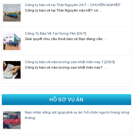
Công ty bảo vệ tại Thái Nguyên 24/7 – CHUYÊN NGHIỆP
Công ty bảo vệ tại Thái Nguyên nào tốt? có …
Công Ty Bảo Vệ Tại Hưng Yên [24/7]
Giải quyết nhu cầu thuê bảo vệ Bạn đang cần …
Công ty bảo vệ nào lương cao nhất hiện nay ? [2023]
Công ty bảo vệ nào lương cao nhất hiện nay? …
HỒ SƠ VỤ ÁN
Nạn nhân sống sót giúp phá vụ án ‘hố chôn người trong rừng
thông’