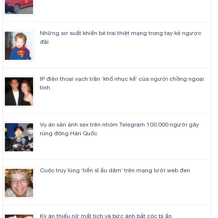
Những sơ suất khiến bé trai thiệt mạng trong tay kẻ ngược
đãi
IP điện thoại vạch trần ‘khổ nhục kế’ của người chồng ngoại
tình
Vụ án săn ảnh sex trên nhóm Telegram 100.000 người gây
rúng động Hàn Quốc
Cuộc truy lùng ‘tiến sĩ ấu dâm’ trên mạng lưới web đen
Kỳ án thiếu nữ mất tích và bức ảnh bắt cóc bí ẩn