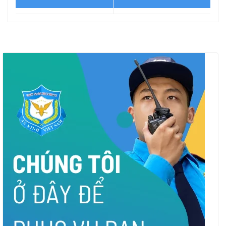
Tội ác che giấu sau câu
110 người chết oan vì âm
dọa ‘lạnh gáy’
mưu ám sát của trùm ma
túy