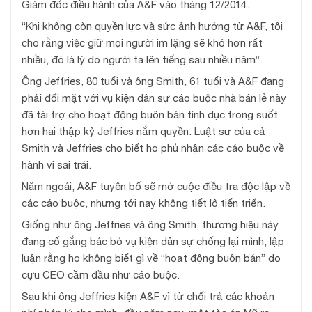
Giám đốc điều hành của A&F vào tháng 12/2014.
“Khi không còn quyền lực và sức ảnh hưởng từ A&F, tôi
cho rằng việc giữ mọi người im lặng sẽ khó hơn rất
nhiều, đó là lý do người ta lên tiếng sau nhiều năm”.
Ông Jeffries, 80 tuổi và ông Smith, 61 tuổi và A&F đang
phải đối mặt với vụ kiện dân sự cáo buộc nhà bán lẻ này
đã tài trợ cho hoạt động buôn bán tình dục trong suốt
hơn hai thập kỷ Jeffries nắm quyền. Luật sư của cả
Smith và Jeffries cho biết họ phủ nhận các cáo buộc về
hành vi sai trái.
Năm ngoái, A&F tuyên bố sẽ mở cuộc điều tra độc lập về
các cáo buộc, nhưng tới nay không tiết lộ tiến triển.
Giống như ông Jeffries và ông Smith, thương hiệu này
đang cố gắng bác bỏ vụ kiện dân sự chống lại mình, lập
luận rằng họ không biết gì về “hoạt động buôn bán” do
cựu CEO cầm đầu như cáo buộc.
Sau khi ông Jeffries kiện A&F vì từ chối trả các khoản