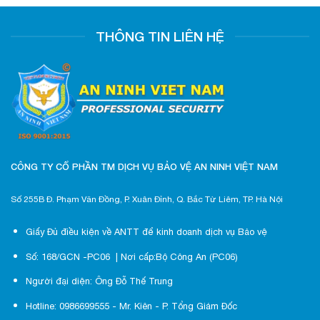
THÔNG TIN LIÊN HỆ
CÔNG TY CỔ PHẦN TM DỊCH VỤ BẢO VỆ AN NINH VIỆT NAM
Số 255B Đ. Phạm Văn Đồng, P. Xuân Đỉnh, Q. Bắc Từ Liêm, TP. Hà Nội
Giấy Đủ điều kiện về ANTT để kinh doanh dịch vụ Bảo vệ
Số: 168/GCN -PC06 | Nơi cấp:Bộ Công An (PC06)
Người đại diện: Ông Đỗ Thế Trung
Hotline: 0986699555 - Mr. Kiên - P. Tổng Giám Đốc