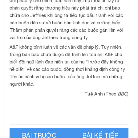
phí pháp lý cho mình, đầu năm nay, một tòa án Mỹ ra
phán quyết rằng thương hiệu này phải trả chi phí bào
chữa cho Jeffries khi ông ta tiếp tục đấu tranh với các
cáo buộc dân sự về buôn bán tình dục và cưỡng hiếp.
Thẩm phán phán quyết rằng các cáo buộc gắn liền với
vai trò của ông Jeffries trong công ty.
A&F không bình luận về các vấn đề pháp lý. Tuy nhiên,
trong bản bào chữa được đệ trình lên tòa án, A&F cho
biết đội ngũ lãnh đạo hiện tại của họ “trước đây không
hề biết” về các cáo buộc, đồng thời khẳng định công ty
“lên án hành vi bị cáo buộc” của ông Jeffries và những
người khác.
Tuệ Anh
(Theo
BBC
)