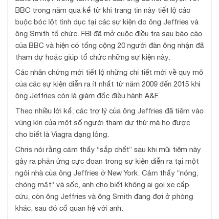
BBC trong năm qua kể từ khi trang tin này tiết lộ cáo
buộc bóc lột tình dục tại các sự kiện do ông Jeffries và
ông Smith tổ chức. FBI đã mở cuộc điều tra sau báo cáo
của BBC và hiện có tổng cộng 20 người đàn ông nhận đã
tham dự hoặc giúp tổ chức những sự kiện này.
Các nhân chứng mới tiết lộ những chi tiết mới về quy mô
của các sự kiện diễn ra ít nhất từ năm 2009 đến 2015 khi
ông Jeffries còn là giám đốc điều hành A&F.
Theo nhiều lời kể, các trợ lý của ông Jeffries đã tiêm vào
vùng kín của một số người tham dự thứ mà họ được
cho biết là Viagra dạng lỏng.
Chris nói rằng cảm thấy “sắp chết” sau khi mũi tiêm này
gây ra phản ứng cực đoan trong sự kiện diễn ra tại một
ngôi nhà của ông Jeffries ở New York. Cảm thấy “nóng,
chóng mặt” và sốc, anh cho biết không ai gọi xe cấp
cứu, còn ông Jeffries và ông Smith đang đợi ở phòng
khác, sau đó cố quan hệ với anh.