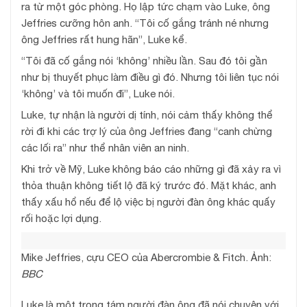
ra từ một góc phòng. Họ lập tức chạm vào Luke, ông
Jeffries cưỡng hôn anh. “Tôi cố gắng tránh né nhưng
ông Jeffries rất hung hãn”, Luke kể.
“Tôi đã cố gắng nói ‘không’ nhiều lần. Sau đó tôi gần
như bị thuyết phục làm điều gì đó. Nhưng tôi liên tục nói
‘không’ và tôi muốn đi”, Luke nói.
Luke, tự nhận là người dị tính, nói cảm thấy không thể
rời đi khi các trợ lý của ông Jeffries đang “canh chừng
các lối ra” như thể nhân viên an ninh.
Khi trở về Mỹ, Luke không báo cáo những gì đã xảy ra vì
thỏa thuận không tiết lộ đã ký trước đó. Mặt khác, anh
thấy xấu hổ nếu để lộ việc bị người đàn ông khác quấy
rối hoặc lợi dụng.
Mike Jeffries, cựu CEO của Abercrombie & Fitch. Ảnh:
BBC
Luke là một trong tám người đàn ông đã nói chuyện với