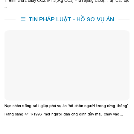
1. Bình chữa cháy CO2: MT3(3kg CO2) – MT5(5kg CO2)…. a) Cấu tạo
...
TIN PHÁP LUẬT - HỒ SƠ VỤ ÁN
Nạn nhân sống sót giúp phá vụ án ‘hố chôn người trong rừng thông’
Rạng sáng 4/11/1996, một người đàn ông dính đầy máu chạy vào ...