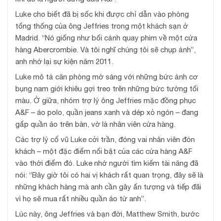
Luke cho biết đã bị sốc khi được chỉ dẫn vào phòng
tổng thống của ông Jeffries trong một khách sạn ở
Madrid. “Nó giống như bối cảnh quay phim về một cửa
hàng Abercrombie. Và tôi nghĩ chúng tôi sẽ chụp ảnh”,
anh nhớ lại sự kiện năm 2011.
Luke mô tả căn phòng mờ sáng với những bức ảnh cơ
bụng nam giới khiêu gợi treo trên những bức tường tối
màu. Ở giữa, nhóm trợ lý ông Jeffries mặc đồng phục
A&F – áo polo, quần jeans xanh và dép xỏ ngón – đang
gấp quần áo trên bàn, vờ là nhân viên cửa hàng.
Các trợ lý cổ vũ Luke cởi trần, đóng vai nhân viên đón
khách – một đặc điểm nổi bật của các cửa hàng A&F
vào thời điểm đó. Luke nhớ người tìm kiếm tài năng đã
nói: “Bây giờ tôi có hai vị khách rất quan trọng, đây sẽ là
những khách hàng mà anh cần gây ấn tượng và tiếp đãi
vì họ sẽ mua rất nhiều quần áo từ anh”.
Lúc này, ông Jeffries và bạn đời, Matthew Smith, bước