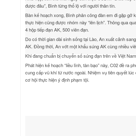
được đâu”, Bình từng thổ lộ với người thân tín.
Bàn kế hoạch xong, Bình phân công đàn em đi gặp gỡ kêu
thực hiện cũng được nhóm này “lên lịch”. Thông qua qu
4 hộp tiếp đạn AK, 500 viên đạn.
Do có thời gian dài sinh sống tại Lào, An xuất cảnh s
AK. Đồng thời, An vớt một khẩu súng AK cùng nhiều viê
Khi đang chuẩn bị chuyển số súng đạn trên về Việt Nam,
Phát hiện kế hoạch “liều lĩnh, tàn bạo” này, C02 đề ra
cung cấp vũ khí từ nước ngoài. Nhiệm vụ tiên quyết lúc 
cơ hội thực hiện ý định phạm tội.