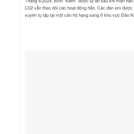
Tháng 4/2024, Bình “Kiểm” được tự do sau khi mãn hạn 
C02 vẫn theo dõi các hoạt động hắn. Các đàn em được B
xuyên tụ tập tại một căn hộ hạng sang ở khu vực Đảo