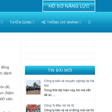
HỒ SƠ NĂNG LỰC
TUYỂN DỤNG
HỆ THỐNG CHI NHÁNH
5 đồng
TIN BÀI MỚI
ức đánh
Công ty bảo vệ chuyên nghiệp tại Hà
Nội
côn đồ,
Trong thời đại hiện nay, khi mà vấn
 Cam (Năm
đề an …
400 viên
Công Ty Bảo Vệ Vệ Sĩ
Công ty bảo vệ vệ sĩ đóng một vai trò