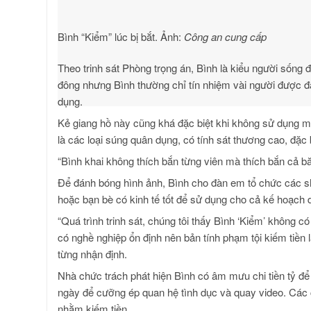
Bình “Kiểm” lúc bị bắt. Ảnh:
Công an cung cấp
Theo trinh sát Phòng trọng án, Bình là kiểu người sống đ
đông nhưng Bình thường chỉ tín nhiệm vài người được đá
dụng.
Kẻ giang hồ này cũng khá đặc biệt khi không sử dụng 
là các loại súng quân dụng, có tính sát thương cao, đặc 
“Bình khai không thích bắn từng viên mà thích bắn cả băn
Để đánh bóng hình ảnh, Bình cho đàn em tổ chức các sh
hoặc bạn bè có kinh tế tốt để sử dụng cho cả kế hoạch d
“Quá trình trinh sát, chúng tôi thấy Bình ‘Kiểm’ không có 
có nghề nghiệp ổn định nên bản tính phạm tội kiếm tiền
từng nhận định.
Nhà chức trách phát hiện Bình có âm mưu chi tiền tỷ để 
ngày để cưỡng ép quan hệ tình dục và quay video. Các
nhằm kiếm tiền.