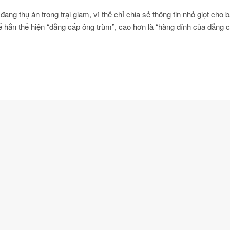
ang thụ án trong trại giam, vì thế chỉ chia sẻ thông tin nhỏ giọt cho 
để hắn thể hiện “đẳng cấp ông trùm”, cao hơn là “hàng đỉnh của đẳng cấ