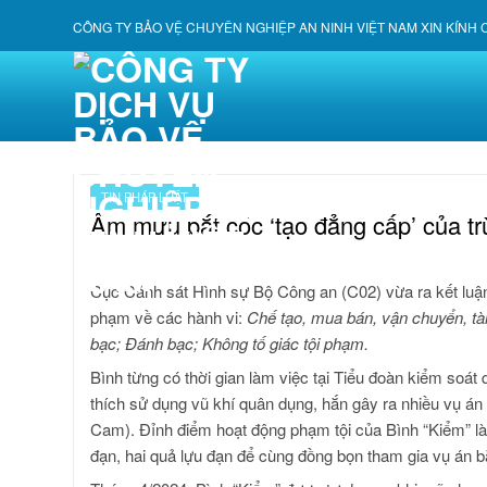
Skip
CÔNG TY BẢO VỆ CHUYÊN NGHIỆP AN NINH VIỆT NAM XIN KÍNH
to
content
TIN PHÁP LUẬT
Âm mưu bắt cóc ‘tạo đẳng cấp’ của tr
Cục Cảnh sát Hình sự Bộ Công an (C02) vừa ra kết luận 
phạm về các hành vi:
Chế tạo, mua bán, vận chuyển, tàn
bạc; Đánh bạc; Không tố giác tội phạm.
Bình từng có thời gian làm việc tại Tiểu đoàn kiểm soát
thích sử dụng vũ khí quân dụng, hắn gây ra nhiều vụ á
Cam). Đỉnh điểm hoạt động phạm tội của Bình “Kiểm” l
đạn, hai quả lựu đạn để cùng đồng bọn tham gia vụ án bắt