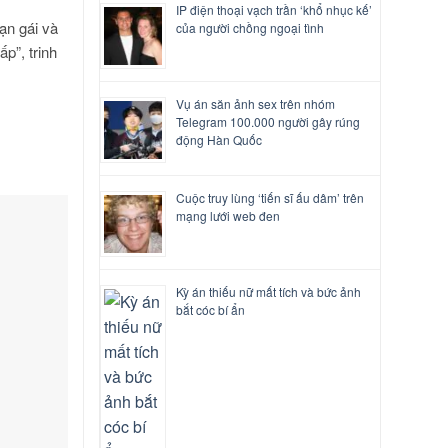
IP điện thoại vạch trần ‘khổ nhục kế’
bạn gái và
của người chồng ngoại tình
p”, trinh
Vụ án săn ảnh sex trên nhóm
Telegram 100.000 người gây rúng
động Hàn Quốc
Cuộc truy lùng ‘tiến sĩ ấu dâm’ trên
mạng lưới web đen
Kỳ án thiếu nữ mất tích và bức ảnh
bắt cóc bí ẩn