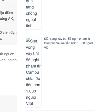
địa điểm
 súng AK,
0 viên đạn
o.
Siết vòng vây bắt 56 nghi phạm từ
Campuchia lừa tiền hơn 1.000 người
Việt
đứt nguồn
ho chúng có