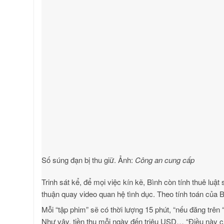
Số súng đạn bị thu giữ. Ảnh:
Công an cung cấp
Trinh sát kể, để mọi việc kín kẽ, Bình còn tính thuê luậ
thuận quay video quan hệ tình dục. Theo tính toán của B
Mỗi “tập phim” sẽ có thời lượng 15 phút, “nếu đăng trê
Như vậy, tiền thu mỗi ngày đến triệu USD… “Điều này c