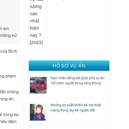
àn em
 không sử
 của Bình
HỒ SƠ VỤ ÁN
đồng phạm
Nạn nhân sống sót giúp phá vụ án
‘hố chôn người trong rừng thông’
. Hắn không
rọng án,
Những sơ suất khiến bé trai thiệt
mạng trong tay kẻ ngược đãi
ế trong ba
khiêu dâm