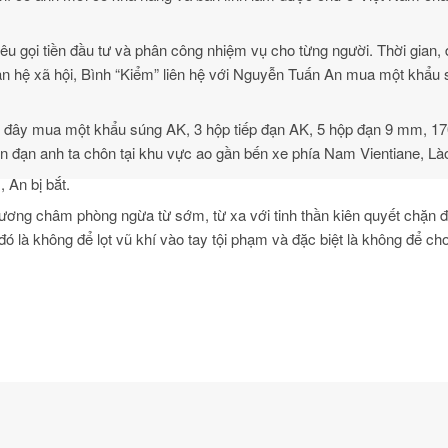
 gọi tiền đầu tư và phân công nhiệm vụ cho từng người. Thời gian, 
an hệ xã hội, Bình “Kiểm” liên hệ với Nguyễn Tuấn An mua một khẩu
ang đây mua một khẩu súng AK, 3 hộp tiếp đạn AK, 5 hộp đạn 9 mm, 17
n đạn anh ta chôn tại khu vực ao gần bến xe phía Nam Vientiane, Là
 An bị bắt.
 phương châm phòng ngừa từ sớm, từ xa với tinh thần kiên quyết chặn 
đó là không để lọt vũ khí vào tay tội phạm và đặc biệt là không để c