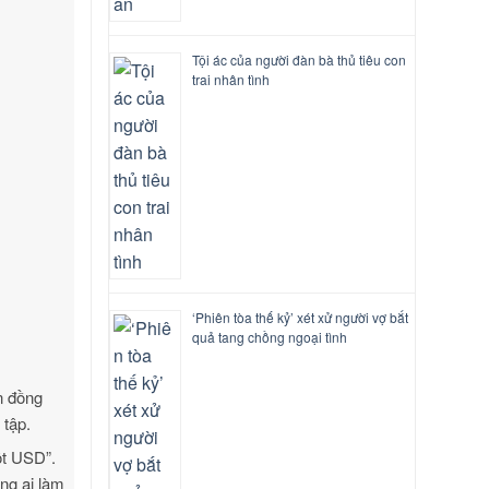
Tội ác của người đàn bà thủ tiêu con
trai nhân tình
‘Phiên tòa thế kỷ’ xét xử người vợ bắt
quả tang chồng ngoại tình
ện đồng
 tập.
ột USD”.
ng ai làm