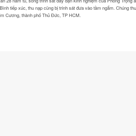
án 28 năm tù, song trinh sát dày dặn kinh nghiệm của Phòng Trọng 
ình tiếp xúc, thu nạp cũng bị trinh sát đưa vào tầm ngắm. Chúng th
 Kim Cương, thành phố Thủ Đức, TP HCM.