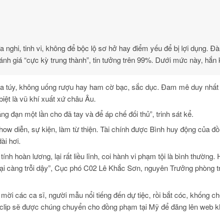
a nghi, tinh vi, không để bộc lộ sơ hở hay điểm yếu để bị lợi dụng. Đ
nh giá “cực kỳ trung thành”, tin tưởng trên 99%. Dưới mức này, hắn
ma túy, không uống rượu hay ham cờ bạc, sắc dục. Đam mê duy nhất
biệt là vũ khí xuất xứ châu Âu.
g đạn một lần cho đã tay và để áp chế đối thủ”, trinh sát kể.
ow diễn, sự kiện, làm từ thiện. Tài chính được Bình huy động của 
ài hơi.
tính hoàn lương, lại rất liều lĩnh, coi hành vi phạm tội là bình thường
 lại càng trỗi dậy”, Cục phó C02 Lê Khắc Sơn, nguyên Trưởng phòng t
mời các ca sĩ, người mẫu nổi tiếng đến dự tiệc, rồi bắt cóc, khống ch
 clip sẽ được chúng chuyển cho đồng phạm tại Mỹ để đăng lên web 