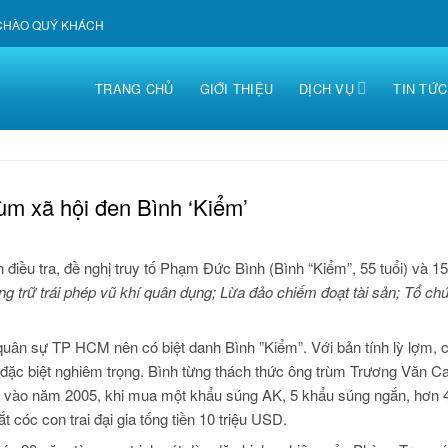
 CHÀO QUÝ KHÁCH
TRANG CHỦ
GIỚI THIỆU
DỊCH VỤ
TIN TỨC
ùm xã hội đen Bình ‘Kiểm’
điều tra, đề nghị truy tố Phạm Đức Bình (Bình “Kiểm”, 55 tuổi) và 1
g trữ trái phép vũ khí quân dụng; Lừa đảo chiếm đoạt tài sản; Tổ ch
 quân sự TP HCM nên có biệt danh Bình ”Kiểm”. Với bản tính lỳ lợm, 
n đặc biệt nghiêm trọng. Bình từng thách thức ông trùm Trương Văn
à vào năm 2005, khi mua một khẩu súng AK, 5 khẩu súng ngắn, hơn 
 cóc con trai đại gia tống tiền 10 triệu USD.