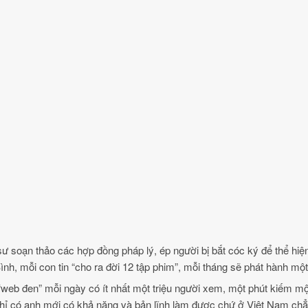
t sư soạn thảo các hợp đồng pháp lý, ép người bị bắt cóc ký để thể hi
ình, mỗi con tin “cho ra đời 12 tập phim”, mỗi tháng sẽ phát hành một
n “web đen” mỗi ngày có ít nhất một triệu người xem, một phút kiếm m
hỉ có anh mới có khả năng và bản lĩnh làm được chứ ở Việt Nam chẳ